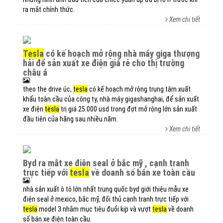
ra mắt chính thức.
Xem chi tiết
tesla
có kế hoạch mở rộng nhà máy giga thượng
hải để sản xuất xe điện giá rẻ cho thị trường
châu á
theo the drive úc,
tesla
có kế hoạch mở rộng trung tâm xuất
khẩu toàn cầu của công ty, nhà máy gigashanghai, để sản xuất
xe điện
tesla
trị giá 25.000 usd trong đợt mở rộng lớn sản xuất
đầu tiên của hãng sau nhiều năm.
Xem chi tiết
byd ra mắt xe điện seal ở bắc mỹ , cạnh tranh
trực tiếp với
tesla
về doanh số bán xe toàn cầu
nhà sản xuất ô tô lớn nhất trung quốc byd giới thiệu mẫu xe
điện seal ở mexico, bắc mỹ, đối thủ cạnh tranh trực tiếp với
tesla
model 3 nhằm mục tiêu đuổi kịp và vượt
tesla
về doanh
số bán xe điện toàn cầu.