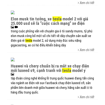
Xem chi tiết
elon musk tin tưởng, xe
tesla
model 2 với giá
25.000 usd sẽ là “cuộc cách mạng” xe điện
trong cuộc phỏng vấn với chuyên gia ô tô sandy munro, tỷ phú
elon musk công bố một số chi tiết về dây chuyền sản xuất xe
điện giá rẻ
tesla
model 2, sử dụng máy đúc siêu nặng
gigacasting, xe có hệ điều khiển bằng dây.
Xem chi tiết
huawei và chery chuẩn bị ra mắt xe chạy điện
mới luxeed s9, cạnh tranh với
tesla
model y
tập đoàn công nghệ khổng lồ trung quốc huawei đang tấn công
vào ngành xe điện với suv fastback chạy điện luxeed s9, sản
phẩm liên doanh mới giữa huawei và chery, hãng sản xuất ô tô
hàng đầu trung quốc.
Xem chi tiết