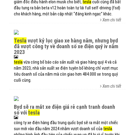
giám đốc điều hành elon musk cho biết,
tesla
cuối cùng đã bắt
đầu tung ra bản beta v12 hoàn toàn tự lái full self-driving (fsd)
cho khách hàng, một bản cập nhật “đáng kinh ngạc” khác.
Xem chi tiết
tesla
vượt kỷ lục giao xe hàng năm, nhưng byd
đã vượt công ty về doanh số xe điện quý iv năm
2023
tesla
vừa công bố báo cáo sản xuất và giao hàng quý 4 và cả
năm 2023, nhà sản xuất xe điện tuyên bố không chỉ vượt mục
tiêu doanh số của năm mà còn giao hơn 484.000 xe trong quý
cuối cùng.
Xem chi tiết
byd sẽ ra mắt xe điện giá rẻ cạnh tranh doanh
số với
tesla
công ty xe điện hàng đầu trung quốc byd sẽ ra mắt một chiếc
suv mới vào đầu năm 2024 nhằm vượt doanh số của
tesla
.
những hình ảnh đầu tiên của chiếc yuan up đã bị rò rỉ trước khi