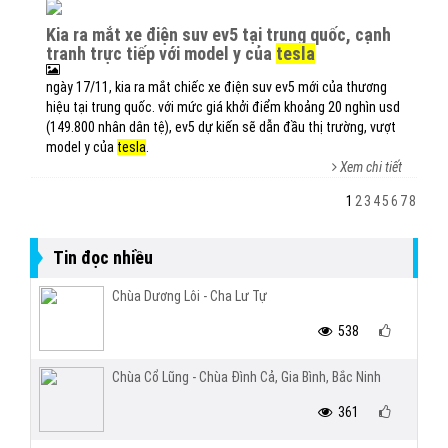
kia ra mắt xe điện suv ev5 tại trung quốc, cạnh
tranh trực tiếp với model y của
tesla
ngày 17/11, kia ra mắt chiếc xe điện suv ev5 mới của thương
hiệu tại trung quốc. với mức giá khởi điểm khoảng 20 nghìn usd
(149.800 nhân dân tệ), ev5 dự kiến ​​sẽ dẫn đầu thị trường, vượt
model y của
tesla
.
Xem chi tiết
1
2
3
4
5
6
7
8
Tin đọc nhiều
Chùa Dương Lôi - Cha Lư Tự
538
Chùa Cổ Lũng - Chùa Đình Cả, Gia Bình, Bắc Ninh
361