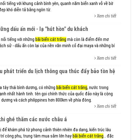
ây nổi tiếng với khung cảnh bình yên, quanh năm biển xanh vỗ về bờ
đẹp khó diễn tả bằng ngôn từ.
Xem chi tiết
hững dấu ấn mới - lạ "hút hồn" du khách
 nổi tiếng với những
bãi biển cát trắng
mà còn là điểm đến mơ
ịch sử - dấu ấn còn lại của nền văn minh cổ đại maya và những bí
Xem chi tiết
a tây thái bình dương, có những
bãi biển cát trắng
, nước trong
ạnh nhất hành tinh. tên gọi chính thức của quốc đảo này là cộng
h dương và cách philippines hơn 800km về phía đông.
Xem chi tiết
 khi ghé thăm các nước châu á
vị để khám phá từ phong cảnh thiên nhiên đa dạng, kiến trúc lâu
 trí công phu, trung tâm mua sắm lớn hay
bãi biển cát trắng
… đặc