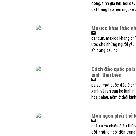
đông, tỉnh gia lai). nơi đ
cát trắng tạo nên một vẻ 
mexico khai thác n
cancun, mexico không chỉ
ước cho những người yêu l
ẩn đằng sau nó.
cách đảo quốc palau phát triển du lịch thông qua thúc đẩy bảo tồn hệ
sinh thái biển
palau, một quốc đảo ở phí
xanh và rạn san hô lành m
hòa palau, nằm ở thái bìn
món ngon phải thử
châu á có nhiều điều thú 
đời, những ngôi đền trang