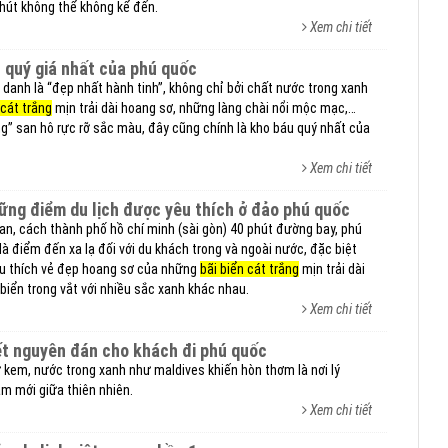
 hút không thể không kể đến.
Xem chi tiết
 quý giá nhất của phú quốc
anh là “đẹp nhất hành tinh”, không chỉ bởi chất nước trong xanh
 cát trắng
mịn trải dài hoang sơ, những làng chài nổi mộc mạc,…
” san hô rực rỡ sắc màu, đây cũng chính là kho báu quý nhất của
Xem chi tiết
ững điểm du lịch được yêu thích ở đảo phú quốc
i lan, cách thành phố hồ chí minh (sài gòn) 40 phút đường bay, phú
là điểm đến xa lạ đối với du khách trong và ngoài nước, đặc biệt
êu thích vẻ đẹp hoang sơ của những
bãi biển cát trắng
mịn trải dài
 biển trong vắt với nhiều sắc xanh khác nhau.
Xem chi tiết
 tết nguyên đán cho khách đi phú quốc
kem, nước trong xanh như maldives khiến hòn thơm là nơi lý
m mới giữa thiên nhiên.
Xem chi tiết