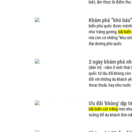
biệt, ẩm thực là điểm thu
khám phá “khó báu”
biển phú quốc được mệnh d
như tráng gương,
bãi biển
mà còn có những “khu rừng
đại dương phú quốc.
2 ngày khám phá nh
(dân trí) - nằm ở vịnh thá
quốc từ lâu đã không còn 
đối với những du khách y
thoai thoải, hay như nước
ưu đãi 'khủng' dịp
bãi biển cát trắng
mịn như 
tưởng để du khách đón nă