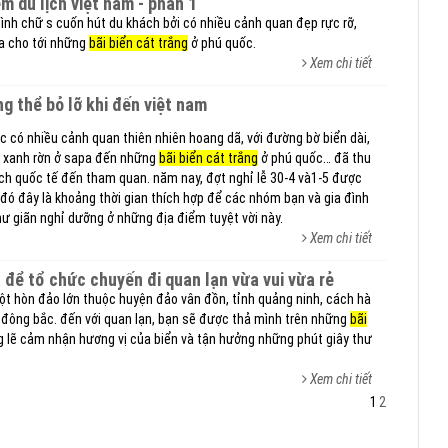
ểm du lịch việt nam - phần 1
 hình chữ s cuốn hút du khách bởi có nhiều cảnh quan đẹp rực rỡ,
pa cho tới những
bãi biển cát trắng
ở phú quốc.
Xem chi tiết
ng thể bỏ lỡ khi đến việt nam
ớc có nhiều cảnh quan thiên nhiên hoang dã, với đường bờ biển dài,
 xanh rờn ở sapa đến những
bãi biển cát trắng
ở phú quốc… đã thu
ách quốc tế đến tham quan. năm nay, đợt nghỉ lễ 30-4 và1-5 được
o đó đây là khoảng thời gian thích hợp để các nhóm bạn và gia đình
ư giãn nghỉ dưỡng ở những địa điểm tuyệt vời này.
Xem chi tiết
t để tổ chức chuyến đi quan lạn vừa vui vừa rẻ
 một hòn đảo lớn thuộc huyện đảo vân đồn, tỉnh quảng ninh, cách hà
 đông bắc. đến với quan lạn, bạn sẽ được thả mình trên những
bãi
ặng lẽ cảm nhận hương vị của biển và tận hưởng những phút giây thư
Xem chi tiết
1
2