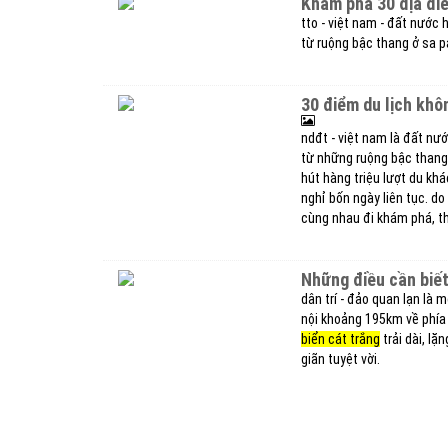
khám phá 30 địa đi
tto - việt nam - đất nước
từ ruộng bậc thang ở sa 
30 điểm du lịch khô
ndđt - việt nam là đất nư
từ những ruộng bậc thang
hút hàng triệu lượt du kh
nghỉ bốn ngày liên tục. d
cùng nhau đi khám phá, th
những điều cần biế
dân trí - đảo quan lạn là
nội khoảng 195km về phía
biển cát trắng
trải dài, l
giãn tuyệt vời.