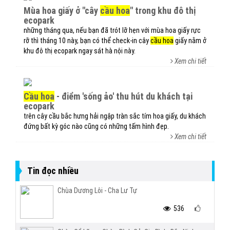
mùa hoa giấy ở "cây
cầu hoa
" trong khu đô thị
ecopark
những tháng qua, nếu bạn đã trót lỡ hẹn với mùa hoa giấy rực
rỡ thì tháng 10 này, bạn có thể check-in cây
cầu hoa
giấy nằm ở
khu đô thị ecopark ngay sát hà nội này.
Xem chi tiết
cầu hoa
- điểm 'sống ảo' thu hút du khách tại
ecopark
trên cây cầu bắc hưng hải ngập tràn sắc tím hoa giấy, du khách
đứng bất kỳ góc nào cũng có những tấm hình đẹp.
Xem chi tiết
Tin đọc nhiều
Chùa Dương Lôi - Cha Lư Tự
536