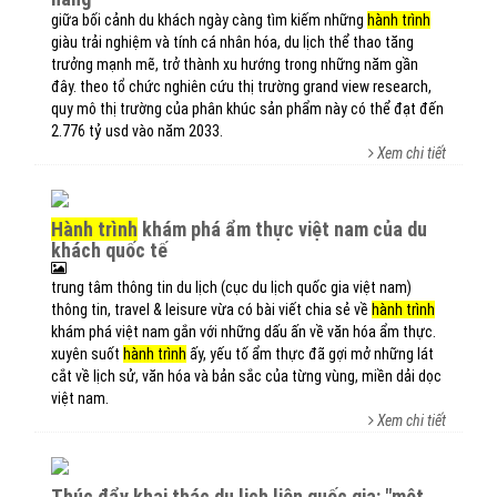
giữa bối cảnh du khách ngày càng tìm kiếm những
hành trình
giàu trải nghiệm và tính cá nhân hóa, du lịch thể thao tăng
trưởng mạnh mẽ, trở thành xu hướng trong những năm gần
đây. theo tổ chức nghiên cứu thị trường grand view research,
quy mô thị trường của phân khúc sản phẩm này có thể đạt đến
2.776 tỷ usd vào năm 2033.
Xem chi tiết
hành trình
khám phá ẩm thực việt nam của du
khách quốc tế
trung tâm thông tin du lịch (cục du lịch quốc gia việt nam)
thông tin, travel & leisure vừa có bài viết chia sẻ về
hành trình
khám phá việt nam gắn với những dấu ấn về văn hóa ẩm thực.
xuyên suốt
hành trình
ấy, yếu tố ẩm thực đã gợi mở những lát
cắt về lịch sử, văn hóa và bản sắc của từng vùng, miền dải dọc
việt nam.
Xem chi tiết
thúc đẩy khai thác du lịch liên quốc gia: "một