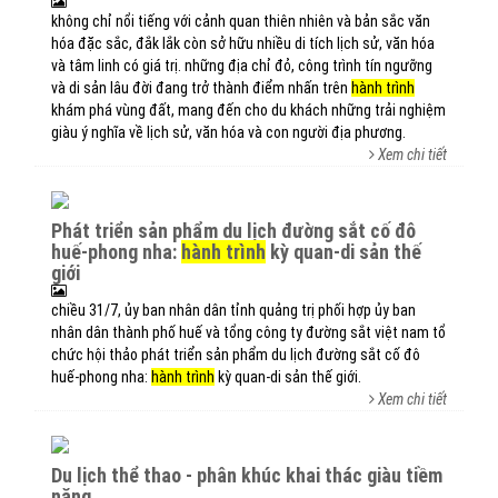
không chỉ nổi tiếng với cảnh quan thiên nhiên và bản sắc văn
hóa đặc sắc, đắk lắk còn sở hữu nhiều di tích lịch sử, văn hóa
và tâm linh có giá trị. những địa chỉ đỏ, công trình tín ngưỡng
và di sản lâu đời đang trở thành điểm nhấn trên
hành trình
khám phá vùng đất, mang đến cho du khách những trải nghiệm
giàu ý nghĩa về lịch sử, văn hóa và con người địa phương.
Xem chi tiết
phát triển sản phẩm du lịch đường sắt cố đô
huế-phong nha:
hành trình
kỳ quan-di sản thế
giới
chiều 31/7, ủy ban nhân dân tỉnh quảng trị phối hợp ủy ban
nhân dân thành phố huế và tổng công ty đường sắt việt nam tổ
chức hội thảo phát triển sản phẩm du lịch đường sắt cố đô
huế-phong nha:
hành trình
kỳ quan-di sản thế giới.
Xem chi tiết
du lịch thể thao - phân khúc khai thác giàu tiềm
năng