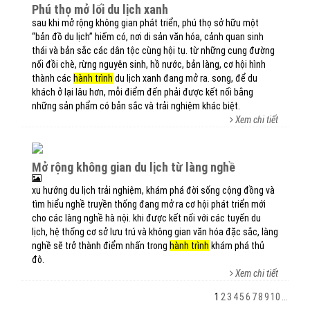
phú thọ mở lối du lịch xanh
sau khi mở rộng không gian phát triển, phú thọ sở hữu một
“bản đồ du lịch” hiếm có, nơi di sản văn hóa, cảnh quan sinh
thái và bản sắc các dân tộc cùng hội tụ. từ những cung đường
nối đồi chè, rừng nguyên sinh, hồ nước, bản làng, cơ hội hình
thành các
hành trình
du lịch xanh đang mở ra. song, để du
khách ở lại lâu hơn, mỗi điểm đến phải được kết nối bằng
những sản phẩm có bản sắc và trải nghiệm khác biệt.
Xem chi tiết
mở rộng không gian du lịch từ làng nghề
xu hướng du lịch trải nghiệm, khám phá đời sống cộng đồng và
tìm hiểu nghề truyền thống đang mở ra cơ hội phát triển mới
cho các làng nghề hà nội. khi được kết nối với các tuyến du
lịch, hệ thống cơ sở lưu trú và không gian văn hóa đặc sắc, làng
nghề sẽ trở thành điểm nhấn trong
hành trình
khám phá thủ
đô.
Xem chi tiết
1
2
3
4
5
6
7
8
9
10
...