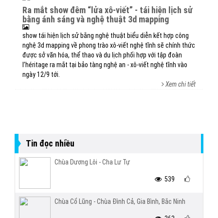
ra mắt show đêm “lửa xô-viết” - tái hiện lịch sử
bằng ánh sáng và nghệ thuật 3d mapping
show tái hiện lịch sử bằng nghệ thuật biểu diễn kết hợp công
nghệ 3d mapping về phong trào xô-viết nghệ tĩnh sẽ chính thức
được sở văn hóa, thể thao và du lịch phối hợp với tập đoàn
l’héritage ra mắt tại bảo tàng nghệ an - xô-viết nghệ tĩnh vào
ngày 12/9 tới.
Xem chi tiết
Tin đọc nhiều
Chùa Dương Lôi - Cha Lư Tự
539
Chùa Cổ Lũng - Chùa Đình Cả, Gia Bình, Bắc Ninh