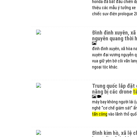
honda đã bắt đầu chiến d
thiệu các mẫu ý tưởng xe 
chiếc suv điện prologue 2
đình đinh xuyên, xã hòa nam thờ phụng hoàng tế xuyên đại vương
nguyễn quang thời 
đình đinh xuyên, xã hòa n
xuyên đại vương nguyễn qu
vua giữ yên bờ cõi văn la
ngoại tộc khác.
trung quốc lắp đặt cơ chế giám sát uav xuất khẩu, ngăn chặn khả
năng bị các drone
t
máy bay không người lái (
nghệ “cơ chế giám sát” ẩn
tấn công
vào lãnh thổ quốc
đình kim hồ, xã lệ chi, thờ phụng nhị danh tướng ngọc đống và ngọc