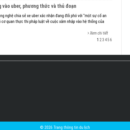
vào uber, phương thức và thủ đoạn
ông nghệ chia sẻ xe uber xác nhận đang đối phó với "một sự cố an
i cơ quan thực thi pháp luật về cuộc xâm nhập vào hệ thống của
Xem chi tiết
1
2
3
4
5
6
© 2026 Trang thông tin du lịch