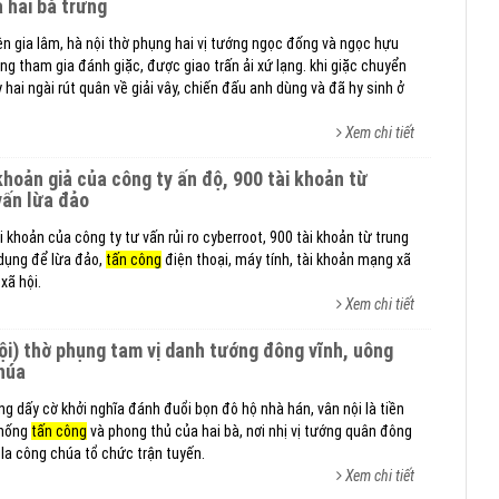
a hai bà trưng
yện gia lâm, hà nội thờ phụng hai vị tướng ngọc đống và ngọc hựu
rưng tham gia đánh giặc, được giao trấn ải xứ lạng. khi giặc chuyển
hai ngài rút quân về giải vây, chiến đấu anh dùng và đã hy sinh ở
Xem chi tiết
vấn lừa đảo
 khoản của công ty tư vấn rủi ro cyberroot, 900 tài khoản từ trung
 dụng để lừa đảo,
tấn công
điện thoại, máy tính, tài khoản mạng xã
xã hội.
Xem chi tiết
chúa
ng dấy cờ khởi nghĩa đánh đuổi bọn đô hộ nhà hán, vân nội là tiền
thống
tấn công
và phong thủ của hai bà, nơi nhị vị tướng quân đông
 la công chúa tổ chức trận tuyến.
Xem chi tiết