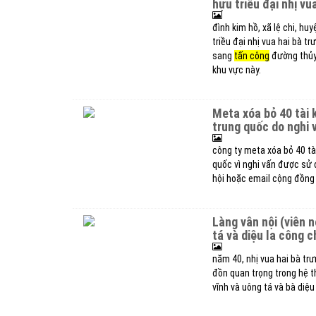
hựu triều đại nhị vu
đình kim hồ, xã lệ chi, hu
triều đại nhị vua hai bà t
sang
tấn công
đường thủy 
khu vực này.
meta xóa bỏ 40 tài khoản giả của công ty ấn độ, 900 tài khoản từ
trung quốc do nghi 
công ty meta xóa bỏ 40 tài
quốc vì nghi vấn được sử
hội hoặc email cộng đồng 
làng vân nội (viên nội) thờ phụng tam vị danh tướng đông vĩnh, uông
tá và diệu la công 
năm 40, nhị vua hai bà trư
đồn quan trọng trong hệ 
vĩnh và uông tá và bà diệu