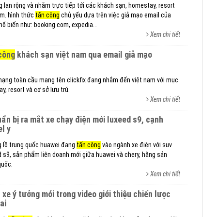
g lan rộng và nhắm trực tiếp tới các khách sạn, homestay, resort
nam. hình thức
tấn công
chủ yếu dựa trên việc giả mạo email của
hổ biến như: booking.com, expedia…
Xem chi tiết
công
khách sạn việt nam qua email giả mạo
ạng toàn cầu mang tên clickfix đang nhắm đến việt nam với mục
y, resort và cơ sở lưu trú.
Xem chi tiết
l y
 lồ trung quốc huawei đang
tấn công
vào ngành xe điện với suv
 s9, sản phẩm liên doanh mới giữa huawei và chery, hãng sản
quốc.
Xem chi tiết
ai