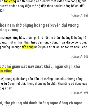
ịch
tấn công
vào thị trường xe điện với một video của công ty, giới
suv và sedan chạy điện thế hệ tiếp theo sau khi công bố chi tiết
024.
Xem chi tiết
hùng vương
am, huyện ứng hòa, thành phố hà nội thờ thành hoàng là hoàng tế
ang, một vị nhân thần triều đại hùng vương. ngài đã có công giúp
ng chống lại cuộc
tấn công
nhiều phía từ ai lao, hồ tôn và nhiều các
Xem chi tiết
ấn công
uav) trung quốc đang dẫn đầu thị trường toàn cầu, nhưng công
 giấu được thiết lập trong drone ngăn chặn khả năng sử dụng uav
 gia này.
Xem chi tiết