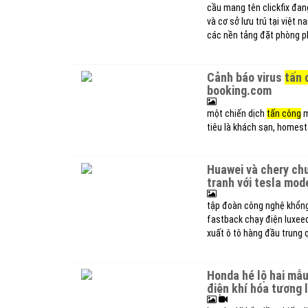
cầu mang tên clickfix đan
và cơ sở lưu trú tại việt 
các nền tảng đặt phòng p
cảnh báo virus
tấn 
booking.com
một chiến dịch
tấn công
m
tiêu là khách sạn, homesta
huawei và chery chuẩn bị ra mắt xe chạy điện mới luxeed s9, cạnh
tranh với tesla mode
tập đoàn công nghệ khổng
fastback chạy điện luxeed
xuất ô tô hàng đầu trung 
honda hé lộ hai mẫu xe ý tưởng mới trong video giới thiệu chiến lược
điện khí hóa tương l