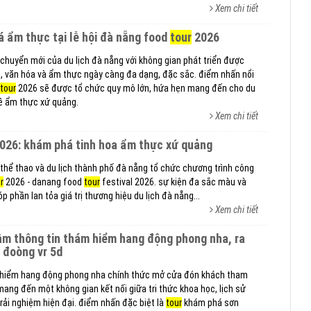
Xem chi tiết
á ẩm thực tại lễ hội đà nẵng food
tour
2026
huyển mới của du lịch đà nẵng với không gian phát triển được
h, văn hóa và ẩm thực ngày càng đa dạng, đặc sắc. điểm nhấn nổi
tour
2026 sẽ được tổ chức quy mô lớn, hứa hẹn mang đến cho du
về ẩm thực xứ quảng.
Xem chi tiết
026: khám phá tinh hoa ẩm thực xứ quảng
, thể thao và du lịch thành phố đà nẵng tổ chức chương trình công
r
2026 - danang food
tour
festival 2026. sự kiện đa sắc màu và
p phần lan tỏa giá trị thương hiệu du lịch đà nẵng...
Xem chi tiết
 đoòng vr 5d
m hiểm hang động phong nha chính thức mở cửa đón khách tham
ang đến một không gian kết nối giữa tri thức khoa học, lịch sử
ải nghiệm hiện đại. điểm nhấn đặc biệt là
tour
khám phá sơn