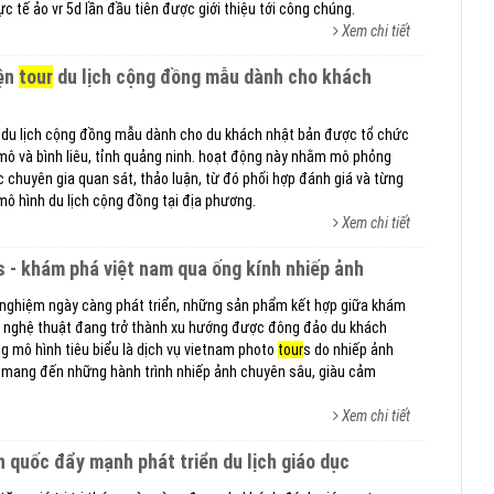
 tế ảo vr 5d lần đầu tiên được giới thiệu tới công chúng.
Xem chi tiết
iện
tour
du lịch cộng đồng mẫu dành cho khách
du lịch cộng đồng mẫu dành cho du khách nhật bản được tổ chức
 mô và bình liêu, tỉnh quảng ninh. hoạt động này nhằm mô phỏng
c chuyên gia quan sát, thảo luận, từ đó phối hợp đánh giá và từng
mô hình du lịch cộng đồng tại địa phương.
Xem chi tiết
s - khám phá việt nam qua ống kính nhiếp ảnh
ải nghiệm ngày càng phát triển, những sản phẩm kết hợp giữa khám
 nghệ thuật đang trở thành xu hướng được đông đảo du khách
 mô hình tiêu biểu là dịch vụ vietnam photo
tour
s do nhiếp ảnh
t, mang đến những hành trình nhiếp ảnh chuyên sâu, giàu cảm
Xem chi tiết
àn quốc đẩy mạnh phát triển du lịch giáo dục