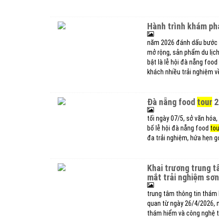
hành trình khám ph
năm 2026 đánh dấu bước c
mở rộng, sản phẩm du lịc
bật là lễ hội đà nẵng food
khách nhiều trải nghiệm 
đà nẵng food
tour
2
tối ngày 07/5, sở văn hóa
bố lễ hội đà nẵng food
tou
đa trải nghiệm, hứa hẹn gó
khai trương trung tâm thông tin thám hiểm hang động phong nha, ra
mắt trải nghiệm sơn
trung tâm thông tin thá
quan từ ngày 26/4/2026, m
thám hiểm và công nghệ tr