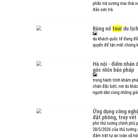
phần trà sương mai thái 
đảo sơn trà.
bùng nổ
tour
du lịc
du khách quốc tế đang đổ 
quyến để tận mắt chứng k
hà nội - điểm nhấn đặc biệt trong hành trình khám phá việt nam qua
góc nhìn báo pháp
trong hành trình khám ph
chân đặc biệt, nơi du khá
người dân cùng những giá 
ứng dụng công ngh
đặt phòng, truy vết 
phó thủ tướng chính phủ p
28/5/2026 của thủ tướng c
đảm trật tự an toàn xã hội