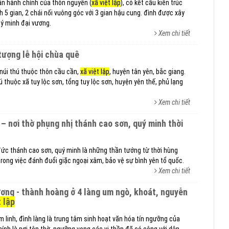
ận hành chính của thôn nguyễn (
xã việt lập
), có kết cấu kiến trúc
 5 gian, 2 chái nối vuông góc với 3 gian hậu cung. đình được xây
uý minh đại vương.
Xem chi tiết
 tượng lễ hội chùa quê
núi thú thuộc thôn cầu cần,
xã việt lập
, huyện tân yên, bắc giang.
 thuộc xã tuy lộc sơn, tổng tuy lộc sơn, huyện yên thế, phủ lạng
Xem chi tiết
– nơi thờ phụng nhị thánh cao sơn, quý minh thời
 đức thánh cao sơn, quý minh là những thần tướng từ thời hùng
trong việc đánh đuổi giặc ngoại xâm, bảo vệ sự bình yên tổ quốc.
Xem chi tiết
t lập
m linh, đình làng là trung tâm sinh hoạt văn hóa tín ngưỡng của