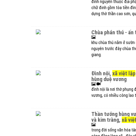
đình nguyễn thuộc địa ph
chữ đinh gồm tòa tiền đình
dựng thờ thần cao sơn, q
chùa phán thú - ấn
khu chùa thú nằm ở sườn 
nguyên trước đây chùa thú
giang.
đình nội,
xã việt lập
hùng duệ vương
đình nội là nơi thờ phụng
vương, có nhiều công lao 
thần tướng hùng vương - thành hoàng ở 4 làng um ngò, khoát, nguyễn
và kim tràng,
xã việ
trong đời sống văn hóa tâ