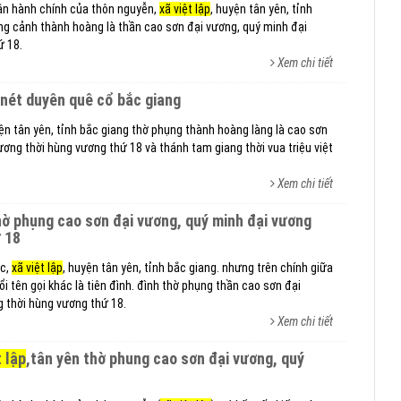
ận hành chính của thôn nguyễn,
xã việt lập
, huyện tân yên, tỉnh
ng cảnh thành hoàng là thần cao sơn đại vương, quý minh đại
ứ 18.
Xem chi tiết
, nét duyên quê cổ bắc giang
yện tân yên, tỉnh bắc giang thờ phụng thành hoàng làng là cao sơn
ương thời hùng vương thứ 18 và thánh tam giang thời vua triệu việt
Xem chi tiết
 18
ạc,
xã việt lập
, huyện tân yên, tỉnh bắc giang. nhưng trên chính giữa
i tên gọi khác là tiên đình. đình thờ phụng thần cao sơn đại
 thời hùng vương thứ 18.
Xem chi tiết
t lập
,tân yên thờ phung cao sơn đại vương, quý