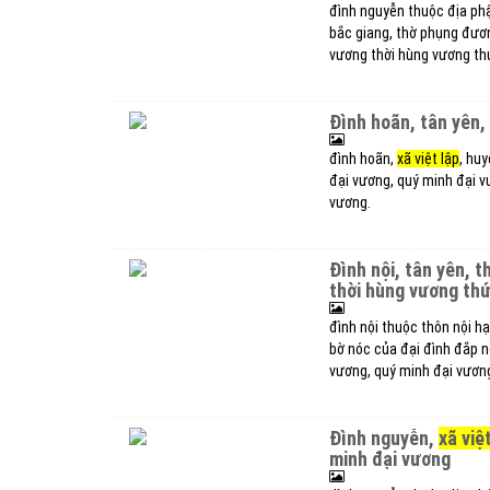
đình nguyễn thuộc địa ph
bắc giang, thờ phụng đươ
vương thời hùng vương th
đình hoãn, tân yên
đình hoãn,
xã việt lập
, hu
đại vương, quý minh đại v
vương.
đình nội, tân yên, thờ phụng cao sơn đại vương, quý minh đại vương
thời hùng vương thứ
đình nội thuộc thôn nội h
bờ nóc của đại đình đắp nổ
vương, quý minh đại vương
đình nguyễn,
xã việ
minh đại vương