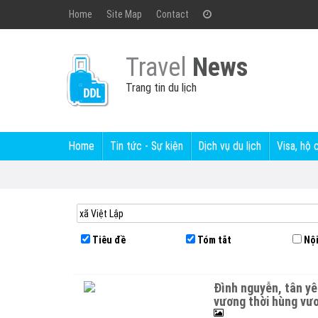
Home
Site Map
Contact
Travel
News
Trang tin du lịch
Home
Tin tức - Sự kiện
Dịch vụ du lịch
Visa, hộ 
Tiêu đề
Tóm tắt
Nội
đình nguyễn, tân yên thờ phụng thần cao sơn đại vương, quý minh đại
vương thời hùng vư