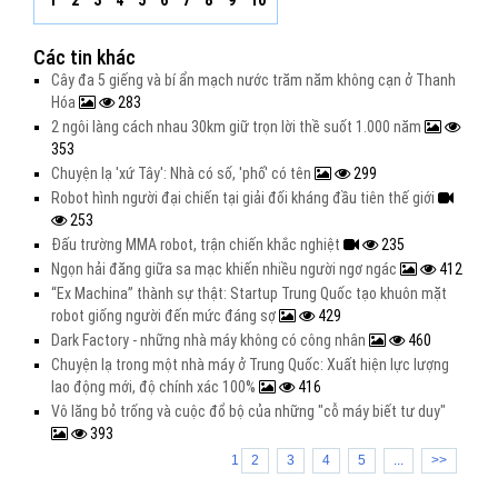
1
2
3
4
5
6
7
8
9
10
Các tin khác
Cây đa 5 giếng và bí ẩn mạch nước trăm năm không cạn ở Thanh
Hóa
283
2 ngôi làng cách nhau 30km giữ trọn lời thề suốt 1.000 năm
353
Chuyện lạ 'xứ Tây': Nhà có số, 'phố' có tên
299
Robot hình người đại chiến tại giải đối kháng đầu tiên thế giới
253
Đấu trường MMA robot, trận chiến khắc nghiệt
235
Ngọn hải đăng giữa sa mạc khiến nhiều người ngơ ngác
412
“Ex Machina” thành sự thật: Startup Trung Quốc tạo khuôn mặt
robot giống người đến mức đáng sợ
429
Dark Factory - những nhà máy không có công nhân
460
Chuyện lạ trong một nhà máy ở Trung Quốc: Xuất hiện lực lượng
lao động mới, độ chính xác 100%
416
Vô lăng bỏ trống và cuộc đổ bộ của những "cỗ máy biết tư duy"
393
1
2
3
4
5
...
>>