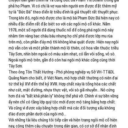
chuyện dân gian chính là Tả cung Đức Bá Phạm Thị Doanh trong gia
phả họ Phạm. Vì có chị là vợ vua nên người em được đặt thêm mỹ
tự là "Đức Bá" theo điển lệ triều đình là giả thuyết rất thuyết phục.
Trong khi đó, ngôi mộ được cho là mộ bà Phạm Đức Bá hiện nay có
nhiều đặc điểm rất đặc biệt so với các ngôi mộ cổ khác. Năm
1978, một số người đã dùng thuốc nổ để công phá ngôi mộ này
nhằm tìm vàng bạc châu báu nhưng họ chỉ phá được lớp mu rùa
trên mộ, còn phần đáy mộ thì không khai quật được. Hiện nay ngôi
mộ vẫn còn và một phần thành mộ lộ thiên, có hoa văn thuộc triều
Tây Sơn, nhìn bên ngoài có màu xám nhạt, có lẫn vôi sống, vỏ sò.
Ngoài ngôi mộ trên, gần đó còn hai ngôi mộ khác cũng cùng thời
Tây Sơn.
Theo ông Tôn Thất Hướng - Phó phòng nghiệp vụ Sở VH-TT&DL
Quảng Nam cho biết, ở Việt Nam, mộ hợp chất thường có niên đại
từ thế kỷ XVI đến thế kỷ XVIII. Hợp chất này là tổng hòa các chất
như cát, mật đường, nhựa thực vật, vôi sò giã nhuyễn... Nó cứng
hơn đá và "bất khả phân ly" không thể phá vỡ. Chính vì sự bền vững
ấy nên chỉ có tầng lớp quý tộc mới được mộ táng bằng hợp chất.
Và cũng vì được xây bằng hợp chất mà các đối tượng xấu không
đào được phần dưới của ngôi mộ...
Với những tài liệu chúng tôi tiếp cận và hiện trạng ngôi mộ cổ hiện
nay, cộng thêm câu chuyện trong dân gian, có cơ sở để nhận định