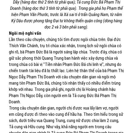
Dẫy (hàng dọc thứ 2 tính từ phải qua); Tả cung Đức Bá Phạm Thị
Doanh (hàng dọc thứ 3 tính từ phải qua). Trong gia phả họ Phạm thể
hiện Phạm Văn Phước, trước là Xá sai ti ở trấn Quảng Nam, từ năm
Kỷ Dậu được phong tặng Đại tư không thiển quận công (dòng hàng
dọc 2 và 3 bên phải sang).
Ngôi mộ nghi vấn
Lần theo câu chuyện, chúng tôi tìm được ngôi chùa trên. Đại đức
Thích Văn Chánh, trụ trì chùa xác nhận, trong lịch sử ngôi chùa có
ghi rõ, bà Phạm Đức Bá là người sáng lập chùa. Trước đây, chùa có
giữ sắc phong thời Quang Trung ban hành việc xây dựng chùa và
trong chùa có bài vị "Tiền nhân Phạm Đức Bá chi linh vị", nhưng do
chiến tranh tài liệu đã bị thất lạc. Liên hệ thân thế của bà Phạm Thị
Ngọc Dẫy, Phạm Thị Doanh với câu chuyện dân gian và ngôi mộ
mang tên Phạm Đức Bá, chúng tôi nhận thấy có nhiều điểm trùng
khớp với nhau. Trong gia phả ghi, người chị là Hoàng chánh hậu
Phạm Thị Ngọc Dẫy, còn người em là Tả cung Đức Bá Phạm Thị
Doanh.
Trong câu chuyện dân gian, người chị được vua lấy làm vợ, người
em cũng được đi theo vào cung để hầu hạ. Theo tìm hiểu trong sử
sách, dưới triều vua Quang Trung, cung nữ được chia làm 2 cung,
Tả cung và Hữu cung. Như vậy, khả năng người em trong câu