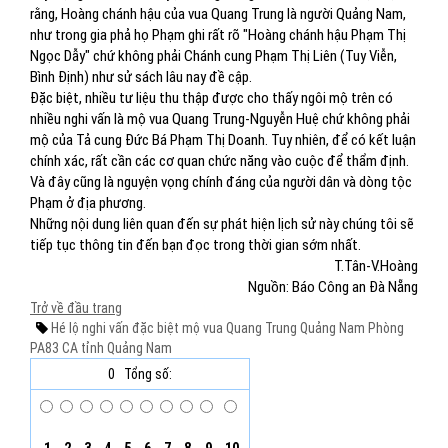
rằng, Hoàng chánh hậu của vua Quang Trung là người Quảng Nam,
như trong gia phả họ Phạm ghi rất rõ "Hoàng chánh hậu Phạm Thị
Ngọc Dẫy" chứ không phải Chánh cung Phạm Thị Liên (Tuy Viễn,
Bình Định) như sử sách lâu nay đề cập.
Đặc biệt, nhiều tư liệu thu thập được cho thấy ngôi mộ trên có
nhiều nghi vấn là mộ vua Quang Trung-Nguyễn Huệ chứ không phải
mộ của Tả cung Đức Bá Phạm Thị Doanh. Tuy nhiên, để có kết luận
chính xác, rất cần các cơ quan chức năng vào cuộc để thẩm định.
Và đây cũng là nguyện vọng chính đáng của người dân và dòng tộc
Phạm ở địa phương.
Những nội dung liên quan đến sự phát hiện lịch sử này chúng tôi sẽ
tiếp tục thông tin đến bạn đọc trong thời gian sớm nhất.
T.Tân-V.Hoàng
Nguồn: Báo Công an Đà Nẵng
Trở về đầu trang
Hé lộ
nghi vấn
đặc biệt
mộ vua Quang Trung
Quảng Nam
Phòng
PA83
CA tỉnh Quảng Nam
0
Tổng số: