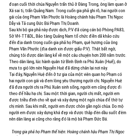
đoạn cuối thời chúa Nguyễn trấn thủ ở Đàng Trong, ông làm quan ở
Xá sai ti, trấn Quảng Nam. Trong cuốn gia phả ghi rõ, hai người con
gái của ông Phạm Văn Phước là Hoàng chánh hậu Phạm Thị Ngọc
Dẫy và Tả cung Đức Bá Phạm Thị Doanh.
Sau khi bộ gia phả này được dịch, P.V đã cùng cán bộ Phòng PA83,
Sở VH-TT&DL, Bảo tàng Quảng Nam tổ chức điền dã khảo cứu
đến địa danh trong cuốn gia phả họ Phạm, quê hương của ông
Phạm Văn Phước (địa danh xin được giấu-P.V). Thật bất ngờ,
chúng tôi được dân làng kể về một câu chuyện hơn 200 năm trước.
Theo dân làng, lúc hành quân từ Bình Định ra Phú Xuân (Huế), do
mưa to gió lớn nên Nguyễn Huệ đã dừng chân lại nơi này.
Tại đây, Nguyễn Huệ đến ở tư gia của một viên quan họ Phạm có
hai người con gái và đem lòng yêu thương người chị. Nguyễn Huệ
đã đưa người chị ra Phú Xuân sinh sống, người em cũng được đi
theo để hầu hạ chị. Sau một thời gian, người chị mất, người em
được triều đình cho về quê và xây dựng một ngôi chùa để thờ tự
chị mình. Sau khi mất, người em được chôn gần ngôi chùa. Do mộ
người em được xây dựng khá đẹp và được thắp đèn dầu suốt đêm
nên dân làng ai cũng cho rằng đó là mộ bà Phạm Đức Bá.
Trong gia phả họ Phạm thể hiện: Hoàng chánh hậu Phạm Thị Ngọc