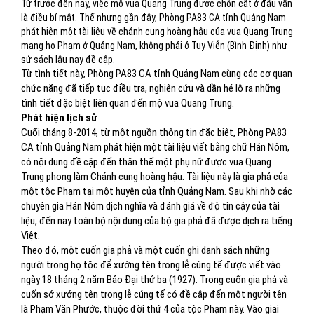
Từ trước đến nay, việc mộ vua Quang Trung được chôn cất ở đâu vẫn
là điều bí mật. Thế nhưng gần đây, Phòng PA83 CA tỉnh Quảng Nam
phát hiện một tài liệu về chánh cung hoàng hậu của vua Quang Trung
mang họ Phạm ở Quảng Nam, không phải ở Tuy Viễn (Bình Định) như
sử sách lâu nay đề cập.
Từ tình tiết này, Phòng PA83 CA tỉnh Quảng Nam cùng các cơ quan
chức năng đã tiếp tục điều tra, nghiên cứu và dần hé lộ ra những
tình tiết đặc biệt liên quan đến mộ vua Quang Trung.
Phát hiện lịch sử
Cuối tháng 8-2014, từ một nguồn thông tin đặc biệt, Phòng PA83
CA tỉnh Quảng Nam phát hiện một tài liệu viết bằng chữ Hán Nôm,
có nội dung đề cập đến thân thế một phụ nữ được vua Quang
Trung phong làm Chánh cung hoàng hậu. Tài liệu này là gia phả của
một tộc Phạm tại một huyện của tỉnh Quảng Nam. Sau khi nhờ các
chuyên gia Hán Nôm dịch nghĩa và đánh giá về độ tin cậy của tài
liệu, đến nay toàn bộ nội dung của bộ gia phả đã được dịch ra tiếng
Việt.
Theo đó, một cuốn gia phả và một cuốn ghi danh sách những
người trong họ tộc để xướng tên trong lễ cúng tế được viết vào
ngày 18 tháng 2 năm Bảo Đại thứ ba (1927). Trong cuốn gia phả và
cuốn sớ xướng tên trong lễ cúng tế có đề cập đến một người tên
là Phạm Văn Phước, thuộc đời thứ 4 của tộc Phạm này. Vào giai