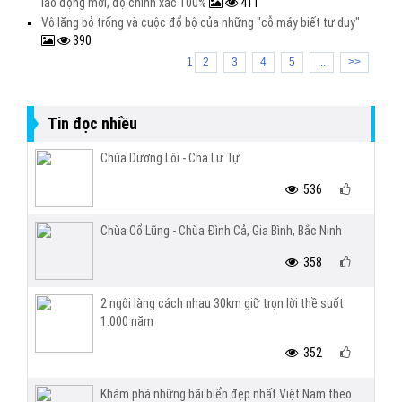
lao động mới, độ chính xác 100%
411
Vô lăng bỏ trống và cuộc đổ bộ của những "cỗ máy biết tư duy"
390
1
2
3
4
5
...
>>
Tin đọc nhiều
Chùa Dương Lôi - Cha Lư Tự
536
Chùa Cổ Lũng - Chùa Đình Cả, Gia Bình, Bắc Ninh
358
2 ngôi làng cách nhau 30km giữ trọn lời thề suốt
1.000 năm
352
Khám phá những bãi biển đẹp nhất Việt Nam theo