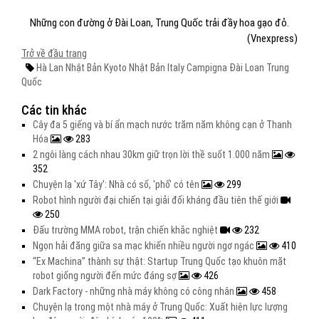
Những con đường ở Đài Loan, Trung Quốc trải đầy hoa gạo đỏ.
(Vnexpress)
Trở về đầu trang
Hà Lan
Nhật Bản
Kyoto
Nhật Bản
Italy
Campigna
Đài Loan
Trung
Quốc
Các tin khác
Cây đa 5 giếng và bí ẩn mạch nước trăm năm không cạn ở Thanh
Hóa
283
2 ngôi làng cách nhau 30km giữ trọn lời thề suốt 1.000 năm
352
Chuyện lạ 'xứ Tây': Nhà có số, 'phố' có tên
299
Robot hình người đại chiến tại giải đối kháng đầu tiên thế giới
250
Đấu trường MMA robot, trận chiến khắc nghiệt
232
Ngọn hải đăng giữa sa mạc khiến nhiều người ngơ ngác
410
“Ex Machina” thành sự thật: Startup Trung Quốc tạo khuôn mặt
robot giống người đến mức đáng sợ
426
Dark Factory - những nhà máy không có công nhân
458
Chuyện lạ trong một nhà máy ở Trung Quốc: Xuất hiện lực lượng