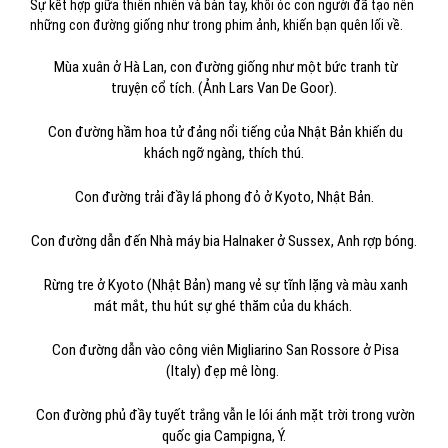
Sự kết hợp giữa thiên nhiên và bàn tay, khối óc con người đã tạo nên
những con đường giống như trong phim ảnh, khiến bạn quên lối về.
Mùa xuân ở Hà Lan, con đường giống như một bức tranh từ
truyện cổ tích. (Ảnh Lars Van De Goor).
Con đường hầm hoa tử đảng nổi tiếng của Nhật Bản khiến du
khách ngỡ ngàng, thích thú.
Con đường trải đầy lá phong đỏ ở Kyoto, Nhật Bản.
Con đường dẫn đến Nhà máy bia Halnaker ở Sussex, Anh rợp bóng.
Rừng tre ở Kyoto (Nhật Bản) mang vẻ sự tĩnh lặng và màu xanh
mát mắt, thu hút sự ghé thăm của du khách.
Con đường dẫn vào công viên Migliarino San Rossore ở Pisa
(Italy) đẹp mê lòng.
Con đường phủ đầy tuyết trắng vẫn le lói ánh mặt trời trong vườn
quốc gia Campigna, Ý.