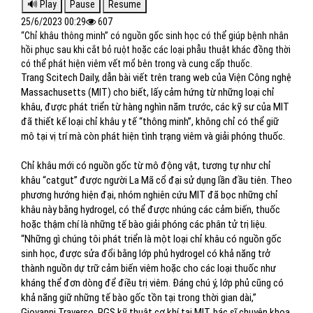
25/6/2023 00:29
607
“Chỉ khâu thông minh” có nguồn gốc sinh học có thể giúp bệnh nhân
hồi phục sau khi cắt bỏ ruột hoặc các loại phẫu thuật khác đồng thời
có thể phát hiện viêm vết mổ bên trong và cung cấp thuốc.
Trang Scitech Daily, dẫn bài viết trên trang web của Viện Công nghệ
Massachusetts (MIT) cho biết, lấy cảm hứng từ những loại chỉ
khâu, được phát triển từ hàng nghìn năm trước, các kỹ sư của MIT
đã thiết kế loại chỉ khâu y tế “thông minh”, không chỉ có thể giữ
mô tại vị trí mà còn phát hiện tình trạng viêm và giải phóng thuốc.
Chỉ khâu mới có nguồn gốc từ mô động vật, tương tự như chỉ
khâu “catgut” được người La Mã cổ đại sử dụng lần đầu tiên. Theo
phương hướng hiện đại, nhóm nghiên cứu MIT đã bọc những chỉ
khâu này bằng hydrogel, có thể được nhúng các cảm biến, thuốc
hoặc thậm chí là những tế bào giải phóng các phân tử trị liệu.
“Những gì chúng tôi phát triển là một loại chỉ khâu có nguồn gốc
sinh học, được sửa đổi bằng lớp phủ hydrogel có khả năng trở
thành nguồn dự trữ cảm biến viêm hoặc cho các loại thuốc như
kháng thể đơn dòng để điều trị viêm. Đáng chú ý, lớp phủ cũng có
khả năng giữ những tế bào gốc tồn tại trong thời gian dài,”
Giovanni Traverso, PGS kỹ thuật cơ khí tại MIT, bác sĩ chuyên khoa