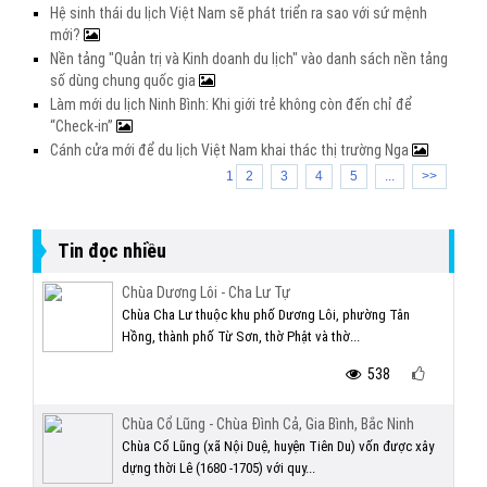
Hệ sinh thái du lịch Việt Nam sẽ phát triển ra sao với sứ mệnh
mới?
Nền tảng "Quản trị và Kinh doanh du lịch" vào danh sách nền tảng
số dùng chung quốc gia
Làm mới du lịch Ninh Bình: Khi giới trẻ không còn đến chỉ để
“Check-in”
Cánh cửa mới để du lịch Việt Nam khai thác thị trường Nga
1
2
3
4
5
...
>>
Tin đọc nhiều
Chùa Dương Lôi - Cha Lư Tự
Chùa Cha Lư thuộc khu phố Dương Lôi, phường Tân
Hồng, thành phố Từ Sơn, thờ Phật và thờ...
538
Chùa Cổ Lũng - Chùa Đình Cả, Gia Bình, Bắc Ninh
Chùa Cổ Lũng (xã Nội Duệ, huyện Tiên Du) vốn được xây
dựng thời Lê (1680 -1705) với quy...