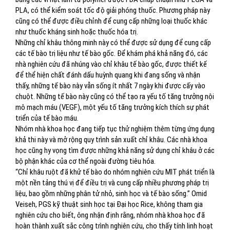
PLA, có thể kiểm soát tốc độ giải phóng thuốc. Phương pháp này
cũng có thể được điều chỉnh để cung cấp những loại thuốc khác
như thuốc kháng sinh hoặc thuốc hóa trị.
Những chỉ khâu thông minh này có thể được sử dụng để cung cấp
các tế bào trị liệu như tế bào gốc. Để khám phá khả năng đó, các
nhà nghiên cứu đã nhúng vào chỉ khâu tế bào gốc, được thiết kế
để thể hiện chất đánh dấu huỳnh quang khi đang sống và nhận
thấy, những tế bào này vẫn sống ít nhất 7 ngày khi được cấy vào
chuột. Những tế bào này cũng có thể tạo ra yếu tố tăng trưởng nội
mô mạch máu (VEGF), một yếu tố tăng trưởng kích thích sự phát
triển của tế bào máu.
Nhóm nhà khoa học đang tiếp tục thử nghiệm thêm từng ứng dụng
khả thi này và mở rộng quy trình sản xuất chỉ khâu. Các nhà khoa
học cũng hy vọng tìm được những khả năng sử dụng chỉ khâu ở các
bộ phận khác của cơ thể ngoài đường tiêu hóa.
“Chỉ khâu ruột đã khử tế bào do nhóm nghiên cứu MIT phát triển là
một nền tảng thú vị để điều trị và cung cấp nhiều phương pháp trị
liệu, bao gồm những phân tử nhỏ, sinh học và tế bào sống.” Omid
Veiseh, PGS kỹ thuật sinh học tại Đại học Rice, không tham gia
nghiên cứu cho biết, ông nhận định rằng, nhóm nhà khoa học đã
hoàn thành xuất sắc công trình nghiên cứu, cho thấy tính linh hoạt