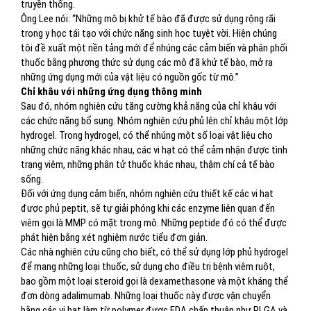
truyền thống.
Ông Lee nói: “Những mô bị khử tế bào đã được sử dụng rộng rãi
trong y học tái tạo với chức năng sinh học tuyệt vời. Hiện chúng
tôi đề xuất một nền tảng mới để nhúng các cảm biến và phân phối
thuốc bằng phương thức sử dụng các mô đã khử tế bào, mở ra
những ứng dụng mới của vật liệu có nguồn gốc từ mô.”
Chỉ khâu với những ứng dụng thông minh
Sau đó, nhóm nghiên cứu tăng cường khả năng của chỉ khâu với
các chức năng bổ sung. Nhóm nghiên cứu phủ lên chỉ khâu một lớp
hydrogel. Trong hydrogel, có thể nhúng một số loại vật liệu cho
những chức năng khác nhau, các vi hạt có thể cảm nhận được tình
trạng viêm, những phân tử thuốc khác nhau, thậm chí cả tế bào
sống.
Đối với ứng dụng cảm biến, nhóm nghiên cứu thiết kế các vi hạt
được phủ peptit, sẽ tự giải phóng khi các enzyme liên quan đến
viêm gọi là MMP có mặt trong mô. Những peptide đó có thể được
phát hiện bằng xét nghiệm nước tiểu đơn giản.
Các nhà nghiên cứu cũng cho biết, có thể sử dụng lớp phủ hydrogel
để mang những loại thuốc, sử dụng cho điều trị bệnh viêm ruột,
bao gồm một loại steroid gọi là dexamethasone và một kháng thể
đơn dòng adalimumab. Những loại thuốc này được vận chuyển
bằng các vi hạt làm từ polymer được FDA chấp thuận như PLGA và