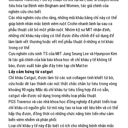
tiêu hóa tại Bệnh viện Brigham and Women, tác giả chính của
nghiên cứu cho biết.
Các nhà nghiên cứu cho rằng, những mũi khâu bằng chỉ này có thể
giúp bệnh nhân mắc bệnh viêm ruột Crohn nhanh lành lại sau ca
phẫu thuật cắt bỏ một phần ruột. Nhóm kỹ sư MIT nhận định,
những chỉ khâu này cũng có thể được điều chỉnh để sử dụng để
làm lành vết thương hoặc vết mổ phẫu thuật ở những vị trí khác
trong cơ thể.
Cựu nghiên cứu sinh TS của MIT Jung Seung Lee và Hyunjoon Kim
là tác giả chính của bài báo khoa học về chỉ khâu y tế không tế
bào, được xuất bản gần đây trên tạp chí Matter.
Lấy cảm hứng từ catgut
Chỉ khâu Catgut, được làm từ các sợi collagen tinh khiết từ bò,
cừu hoặc dê tạo thành các nút thắt chắc chắn tự tiêu trong vòng
khoảng 90 ngày. Mặc dù chỉ khâu tự tiêu tổng hợp đã có sẵn,
catgut vẫn được sử dụng trong nhiều loại phẫu thuật.
PGS Traverso và các nhà khoa học đồng nghiệp đã phát triển loại
chỉ khâu có nguồn gốc từ mô này, tạo ra loại vật liệu bền và có thể
hấp thụ được, đồng thời có những chức năng tiên tiến như cảm
biến viêm nhiễm và phân phối.
Loại chỉ khâu y tế này đặc biệt có ích cho những bệnh nhân mắc