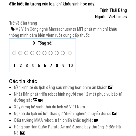
đặc biệt ấn tượng của loại chỉ khâu sinh học này.
Trịnh Thái Bằng
Nguồn: VietTimes
Trở về đầu trang
Mỹ
Viện Công nghệ Massachusetts
MIT
phát minh
chỉ khâu
thông minh
cảm biến
viêm ruột
cung cấp thuốc
0
Tổng số:
1
2
3
4
5
6
7
8
9
10
Các tin khác
Nền kinh tế du lịch đằng sau những loạt phim ăn khách
Nhật Bản phát triển robot hình người cao 12 mét phục vụ bảo trì
đường sắt
Xây dựng hệ sinh thái du lịch số Việt Nam
Ngành du lịch nỗ lực tháo gỡ “điểm nghẽn” chuyển đổi số
Đấu trường MMA robot, trận chiến khắc nghiệt
Hãng bay Hàn Quốc Parata Air mở đường bay thường lệ đến Hà
Nội