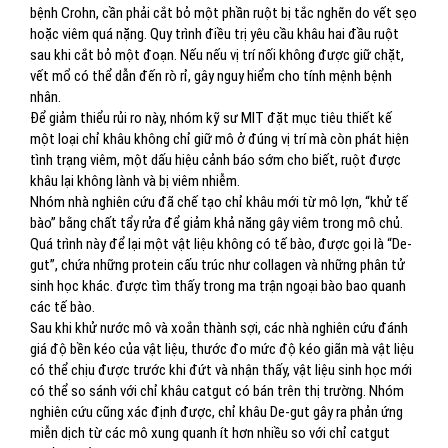
bệnh Crohn, cần phải cắt bỏ một phần ruột bị tắc nghẽn do vết sẹo
hoặc viêm quá nặng. Quy trình điều trị yêu cầu khâu hai đầu ruột
sau khi cắt bỏ một đoạn. Nếu nếu vị trí nối không được giữ chặt,
vết mổ có thể dẫn đến rò rỉ, gây nguy hiểm cho tính mệnh bệnh
nhân.
Để giảm thiểu rủi ro này, nhóm kỹ sư MIT đặt mục tiêu thiết kế
một loại chỉ khâu không chỉ giữ mô ở đúng vị trí mà còn phát hiện
tình trạng viêm, một dấu hiệu cảnh báo sớm cho biết, ruột được
khâu lại không lành và bị viêm nhiễm.
Nhóm nhà nghiên cứu đã chế tạo chỉ khâu mới từ mô lợn, “khử tế
bào” bằng chất tẩy rửa để giảm khả năng gây viêm trong mô chủ.
Quá trình này để lại một vật liệu không có tế bào, được gọi là “De-
gut”, chứa những protein cấu trúc như collagen và những phân tử
sinh học khác. được tìm thấy trong ma trận ngoại bào bao quanh
các tế bào.
Sau khi khử nước mô và xoắn thành sợi, các nhà nghiên cứu đánh
giá độ bền kéo của vật liệu, thước đo mức độ kéo giãn mà vật liệu
có thể chịu được trước khi đứt và nhận thấy, vật liệu sinh học mới
có thể so sánh với chỉ khâu catgut có bán trên thị trường. Nhóm
nghiên cứu cũng xác định được, chỉ khâu De-gut gây ra phản ứng
miễn dịch từ các mô xung quanh ít hơn nhiều so với chỉ catgut