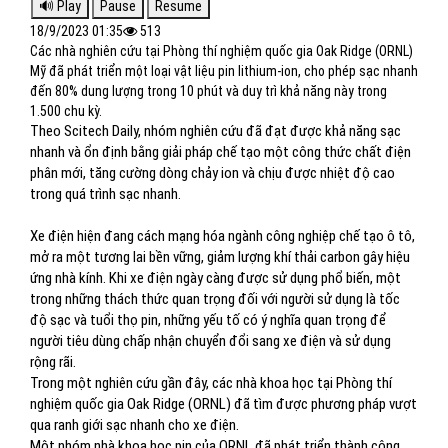
18/9/2023 01:35
513
Các nhà nghiên cứu tại Phòng thí nghiệm quốc gia Oak Ridge (ORNL)
Mỹ đã phát triển một loại vật liệu pin lithium-ion, cho phép sạc nhanh
đến 80% dung lượng trong 10 phút và duy trì khả năng này trong
1.500 chu kỳ.
Theo Scitech Daily, nhóm nghiên cứu đã đạt được khả năng sạc
nhanh và ổn định bằng giải pháp chế tạo một công thức chất điện
phân mới, tăng cường dòng chảy ion và chịu được nhiệt độ cao
trong quá trình sạc nhanh.
Xe điện hiện đang cách mạng hóa ngành công nghiệp chế tạo ô tô,
mở ra một tương lai bền vững, giảm lượng khí thải carbon gây hiệu
ứng nhà kính. Khi xe điện ngày càng được sử dụng phổ biến, một
trong những thách thức quan trọng đối với người sử dụng là tốc
độ sạc và tuổi thọ pin, những yếu tố có ý nghĩa quan trọng để
người tiêu dùng chấp nhận chuyển đổi sang xe điện và sử dụng
rộng rãi.
Trong một nghiên cứu gần đây, các nhà khoa học tại Phòng thí
nghiệm quốc gia Oak Ridge (ORNL) đã tìm được phương pháp vượt
qua ranh giới sạc nhanh cho xe điện.
Một nhóm nhà khoa học pin của ORNL đã phát triển thành công