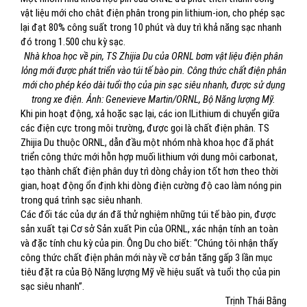
vật liệu mới cho chât điện phân trong pin lithium-ion, cho phép sạc
lại đạt 80% công suất trong 10 phút và duy trì khả năng sạc nhanh
đó trong 1.500 chu kỳ sạc.
Nhà khoa học về pin, TS Zhijia Du của ORNL bơm vật liệu điện phân
lỏng mới được phát triển vào túi tế bào pin. Công thức chất điện phân
mới cho phép kéo dài tuổi thọ của pin sạc siêu nhanh, được sử dụng
trong xe điện. Ảnh: Genevieve Martin/ORNL, Bộ Năng lượng Mỹ.
Khi pin hoạt động, xả hoặc sạc lại, các ion lLithium di chuyển giữa
các điện cực trong môi trường, được gọi là chất điện phân. TS
Zhijia Du thuộc ORNL, dẫn đầu một nhóm nhà khoa học đã phát
triển công thức mới hỗn hợp muối lithium với dung môi carbonat,
tạo thành chất điện phân duy trì dòng chảy ion tốt hơn theo thời
gian, hoạt động ổn định khi dòng điện cường độ cao làm nóng pin
trong quá trình sạc siêu nhanh.
Các đối tác của dự án đã thử nghiệm những túi tế bào pin, được
sản xuất tại Cơ sở Sản xuất Pin của ORNL, xác nhận tính an toàn
và đặc tính chu kỳ của pin. Ông Du cho biết: “Chúng tôi nhận thấy
công thức chất điện phân mới này về cơ bản tăng gấp 3 lần mục
tiêu đặt ra của Bộ Năng lượng Mỹ về hiệu suất và tuổi thọ của pin
sạc siêu nhanh”.
Trịnh Thái Bằng