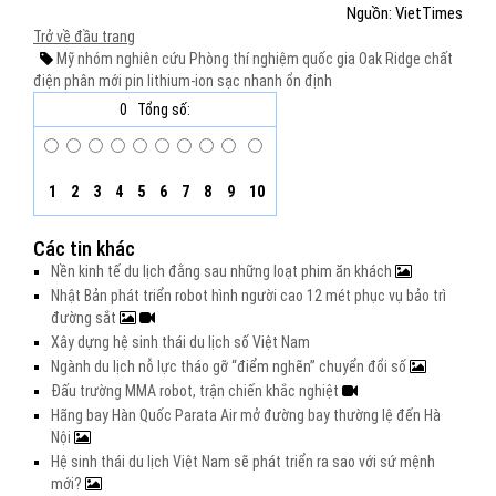
Nguồn: VietTimes
Trở về đầu trang
Mỹ
nhóm nghiên cứu
Phòng thí nghiệm quốc gia Oak Ridge
chất
điện phân mới
pin lithium-ion
sạc nhanh
ổn định
0
Tổng số:
1
2
3
4
5
6
7
8
9
10
Các tin khác
Nền kinh tế du lịch đằng sau những loạt phim ăn khách
Nhật Bản phát triển robot hình người cao 12 mét phục vụ bảo trì
đường sắt
Xây dựng hệ sinh thái du lịch số Việt Nam
Ngành du lịch nỗ lực tháo gỡ “điểm nghẽn” chuyển đổi số
Đấu trường MMA robot, trận chiến khắc nghiệt
Hãng bay Hàn Quốc Parata Air mở đường bay thường lệ đến Hà
Nội
Hệ sinh thái du lịch Việt Nam sẽ phát triển ra sao với sứ mệnh
mới?