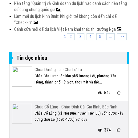
Nền tảng "Quản trị và Kinh doanh du lịch" vào danh sách nền tảng
số dùng chung quốc gia
Làm mới du lịch Ninh Bình: Khi giới trẻ không còn đến chỉ để
“Check-in”
Cánh cửa mới để du lịch Việt Nam khai thác thị trường Nga
1
2
3
4
5
...
>>
Tin đọc nhiều
Chùa Dương Lôi - Cha Lư Tự
Chùa Cha Lư thuộc khu phố Dương Lôi, phường Tân
Hồng, thành phố Từ Sơn, thờ Phật và thờ...
542
Chùa Cổ Lũng - Chùa Đình Cả, Gia Bình, Bắc Ninh
Chùa Cổ Lũng (xã Nội Duệ, huyện Tiên Du) vốn được xây
dựng thời Lê (1680 -1705) với quy...
374