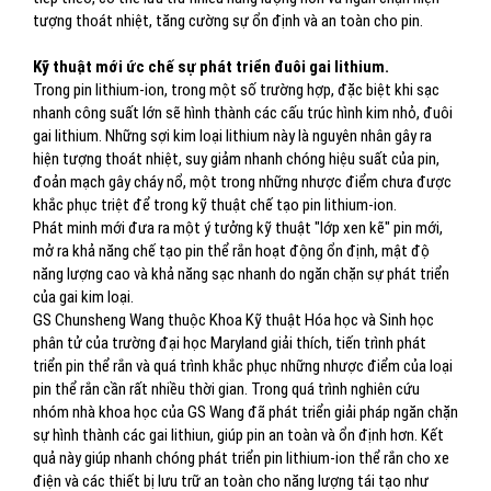
tượng thoát nhiệt, tăng cường sự ổn định và an toàn cho pin.
Kỹ thuật mới ức chế sự phát triển đuôi gai lithium.
Trong pin lithium-ion, trong một số trường hợp, đặc biệt khi sạc
nhanh công suất lớn sẽ hình thành các cấu trúc hình kim nhỏ, đuôi
gai lithium. Những sợi kim loại lithium này là nguyên nhân gây ra
hiện tượng thoát nhiệt, suy giảm nhanh chóng hiệu suất của pin,
đoản mạch gây cháy nổ, một trong những nhược điểm chưa được
khắc phục triệt để trong kỹ thuật chế tạo pin lithium-ion.
Phát minh mới đưa ra một ý tưởng kỹ thuật "lớp xen kẽ" pin mới,
mở ra khả năng chế tạo pin thể rắn hoạt động ổn định, mật độ
năng lượng cao và khả năng sạc nhanh do ngăn chặn sự phát triển
của gai kim loại.
GS Chunsheng Wang thuộc Khoa Kỹ thuật Hóa học và Sinh học
phân tử của trường đại học Maryland giải thích, tiến trình phát
triển pin thể rắn và quá trình khắc phục những nhược điểm của loại
pin thể rắn cần rất nhiều thời gian. Trong quá trình nghiên cứu
nhóm nhà khoa học của GS Wang đã phát triển giải pháp ngăn chặn
sự hình thành các gai lithiun, giúp pin an toàn và ổn định hơn. Kết
quả này giúp nhanh chóng phát triển pin lithium-ion thể rắn cho xe
điện và các thiết bị lưu trữ an toàn cho năng lượng tái tạo như