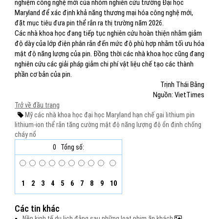
nghiệm công nghệ mới của nhóm nghiên cứu trường Đại học
Maryland để xác định khả năng thương mại hóa công nghệ mới,
đặt mục tiêu đưa pin thể rắn ra thị trường năm 2026.
Các nhà khoa học đang tiếp tục nghiên cứu hoàn thiện nhằm giảm
độ dày của lớp điện phân rắn đến mức độ phù hợp nhằm tối ưu hóa
mật độ năng lượng của pin. Đồng thời các nhà khoa học cũng đang
nghiên cứu các giải pháp giảm chi phí vật liệu chế tạo các thành
phần cơ bản của pin.
Trịnh Thái Bằng
Nguồn: VietTimes
Trở về đầu trang
Mỹ
các nhà khoa học
đại học Maryland
hạn chế
gai lithium
pin
lithium-ion thể rắn
tăng cường
mật độ năng lượng
độ ổn định
chống
cháy nổ
0
Tổng số:
1
2
3
4
5
6
7
8
9
10
Các tin khác
Nền kinh tế du lịch đằng sau những loạt phim ăn khách