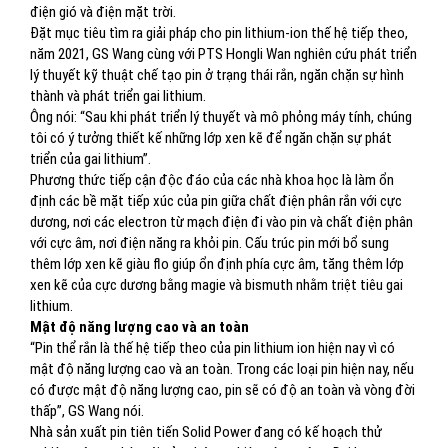
điện gió và điện mặt trời.
Đặt mục tiêu tìm ra giải pháp cho pin lithium-ion thế hệ tiếp theo,
năm 2021, GS Wang cùng với PTS Hongli Wan nghiên cứu phát triển
lý thuyết kỹ thuật chế tạo pin ở trạng thái rắn, ngăn chặn sự hình
thành và phát triển gai lithium.
Ông nói: “Sau khi phát triển lý thuyết và mô phỏng máy tính, chúng
tôi có ý tưởng thiết kế những lớp xen kẽ để ngăn chặn sự phát
triển của gai lithium”.
Phương thức tiếp cận độc đáo của các nhà khoa học là làm ổn
định các bề mặt tiếp xúc của pin giữa chất điện phân rắn với cực
dương, nơi các electron từ mạch điện đi vào pin và chất điện phân
với cực âm, nơi điện năng ra khỏi pin. Cấu trúc pin mới bổ sung
thêm lớp xen kẽ giàu flo giúp ổn định phía cực âm, tăng thêm lớp
xen kẽ của cực dương bằng magie và bismuth nhằm triệt tiêu gai
lithium.
Mật độ năng lượng cao và an toàn
“Pin thể rắn là thế hệ tiếp theo của pin lithium ion hiện nay vì có
mật độ năng lượng cao và an toàn. Trong các loại pin hiện nay, nếu
có được mật độ năng lượng cao, pin sẽ có độ an toàn và vòng đời
thấp”, GS Wang nói.
Nhà sản xuất pin tiên tiến Solid Power đang có kế hoạch thử