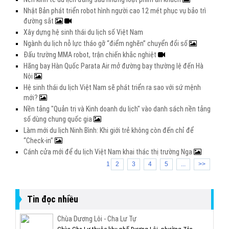
Nhật Bản phát triển robot hình người cao 12 mét phục vụ bảo trì
đường sắt
Xây dựng hệ sinh thái du lịch số Việt Nam
Ngành du lịch nỗ lực tháo gỡ “điểm nghẽn” chuyển đổi số
Đấu trường MMA robot, trận chiến khắc nghiệt
Hãng bay Hàn Quốc Parata Air mở đường bay thường lệ đến Hà
Nội
Hệ sinh thái du lịch Việt Nam sẽ phát triển ra sao với sứ mệnh
mới?
Nền tảng "Quản trị và Kinh doanh du lịch" vào danh sách nền tảng
số dùng chung quốc gia
Làm mới du lịch Ninh Bình: Khi giới trẻ không còn đến chỉ để
“Check-in”
Cánh cửa mới để du lịch Việt Nam khai thác thị trường Nga
1
2
3
4
5
...
>>
Tin đọc nhiều
Chùa Dương Lôi - Cha Lư Tự