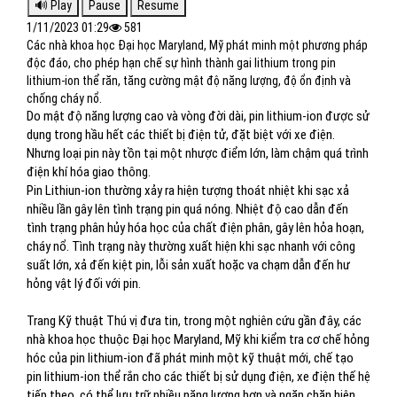
1/11/2023 01:29
581
Các nhà khoa học Đại học Maryland, Mỹ phát minh một phương pháp
độc đáo, cho phép hạn chế sự hình thành gai lithium trong pin
lithium-ion thể răn, tăng cường mật độ năng lượng, độ ổn định và
chống cháy nổ.
Do mật độ năng lượng cao và vòng đời dài, pin lithium-ion được sử
dụng trong hầu hết các thiết bị điện tử, đặt biệt với xe điện.
Nhưng loại pin này tồn tại một nhược điểm lớn, làm chậm quá trình
điện khí hóa giao thông.
Pin Lithiun-ion thường xảy ra hiện tượng thoát nhiệt khi sạc xả
nhiều lần gây lên tình trạng pin quá nóng. Nhiệt độ cao dẫn đến
tình trạng phân hủy hóa học của chất điện phân, gây lên hỏa hoạn,
cháy nổ. Tình trạng này thường xuất hiện khi sạc nhanh với công
suất lớn, xả đến kiệt pin, lỗi sản xuất hoặc va chạm dẫn đến hư
hỏng vật lý đối với pin.
Trang Kỹ thuật Thú vị đưa tin, trong một nghiên cứu gần đây, các
nhà khoa học thuộc Đại học Maryland, Mỹ khi kiểm tra cơ chế hỏng
hóc của pin lithium-ion đã phát minh một kỹ thuật mới, chế tạo
pin lithium-ion thể rắn cho các thiết bị sử dụng điện, xe điện thế hệ
tiếp theo, có thể lưu trữ nhiều năng lượng hơn và ngăn chặn hiện