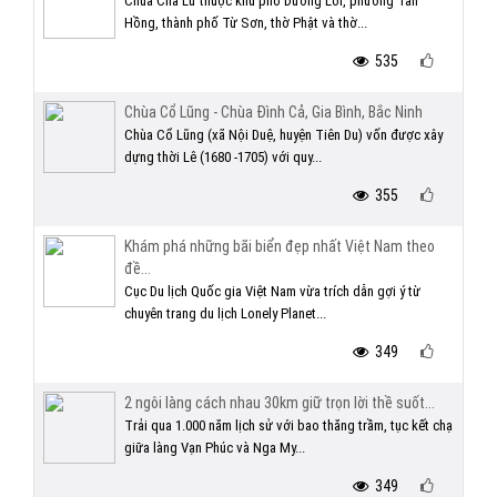
Chùa Cha Lư thuộc khu phố Dương Lôi, phường Tân
Hồng, thành phố Từ Sơn, thờ Phật và thờ...
535
Chùa Cổ Lũng - Chùa Đình Cả, Gia Bình, Bắc Ninh
Chùa Cổ Lũng (xã Nội Duệ, huyện Tiên Du) vốn được xây
dựng thời Lê (1680 -1705) với quy...
355
Khám phá những bãi biển đẹp nhất Việt Nam theo
đề...
Cục Du lịch Quốc gia Việt Nam vừa trích dẫn gợi ý từ
chuyên trang du lịch Lonely Planet...
349
2 ngôi làng cách nhau 30km giữ trọn lời thề suốt...
Trải qua 1.000 năm lịch sử với bao thăng trầm, tục kết chạ
giữa làng Vạn Phúc và Nga My...
349