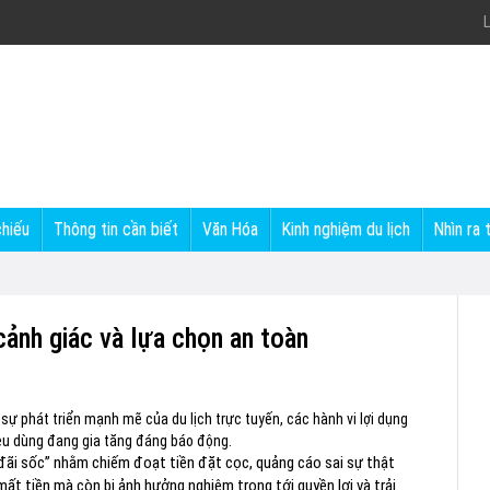
L
chiếu
Thông tin cần biết
Văn Hóa
Kinh nghiệm du lịch
Nhìn ra 
 cảnh giác và lựa chọn an toàn
ự phát triển mạnh mẽ của du lịch trực tuyến, các hành vi lợi dụng
iêu dùng đang gia tăng đáng báo động.
 đãi sốc” nhằm chiếm đoạt tiền đặt cọc, quảng cáo sai sự thật
mất tiền mà còn bị ảnh hưởng nghiêm trọng tới quyền lợi và trải