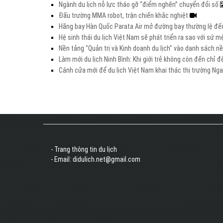
Ngành du lịch nỗ lực tháo gỡ “điểm nghẽn” chuyển đổi số
Đấu trường MMA robot, trận chiến khắc nghiệt
Hãng bay Hàn Quốc Parata Air mở đường bay thường lệ đế
Hệ sinh thái du lịch Việt Nam sẽ phát triển ra sao với sứ 
Nền tảng "Quản trị và Kinh doanh du lịch" vào danh sách 
Làm mới du lịch Ninh Bình: Khi giới trẻ không còn đến chỉ đ
Cánh cửa mới để du lịch Việt Nam khai thác thị trường Ng
- Trang thông tin du lịch
- Email: didulich.net@gmail.com