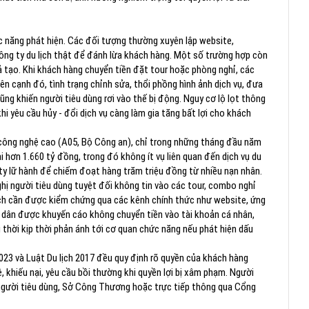
c năng phát hiện. Các đối tượng thường xuyên lập website,
công ty du lịch thật để đánh lừa khách hàng. Một số trường hợp còn
 tạo. Khi khách hàng chuyển tiền đặt tour hoặc phòng nghỉ, các
Bên cạnh đó, tình trạng chỉnh sửa, thổi phồng hình ảnh dịch vụ, đưa
ũng khiến người tiêu dùng rơi vào thế bị động. Nguy cơ lộ lọt thông
khi yêu cầu hủy - đổi dịch vụ càng làm gia tăng bất lợi cho khách
công nghệ cao (A05, Bộ Công an), chỉ trong những tháng đầu năm
i hơn 1.660 tỷ đồng, trong đó không ít vụ liên quan đến dịch vụ du
 ty lữ hành để chiếm đoạt hàng trăm triệu đồng từ nhiều nạn nhân.
hị người tiêu dùng tuyệt đối không tin vào các tour, combo nghỉ
ịch cần được kiểm chứng qua các kênh chính thức như website, ứng
 dân được khuyến cáo không chuyển tiền vào tài khoản cá nhân,
 thời kịp thời phản ánh tới cơ quan chức năng nếu phát hiện dấu
2023 và Luật Du lịch 2017 đều quy định rõ quyền của khách hàng
 khiếu nại, yêu cầu bồi thường khi quyền lợi bị xâm phạm. Người
i người tiêu dùng, Sở Công Thương hoặc trực tiếp thông qua Cổng