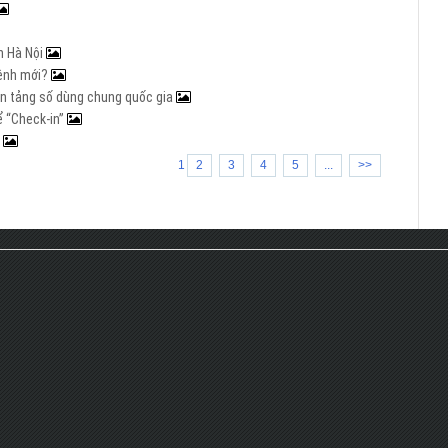
n Hà Nội
mệnh mới?
nền tảng số dùng chung quốc gia
ể “Check-in”
a
1
2
3
4
5
...
>>