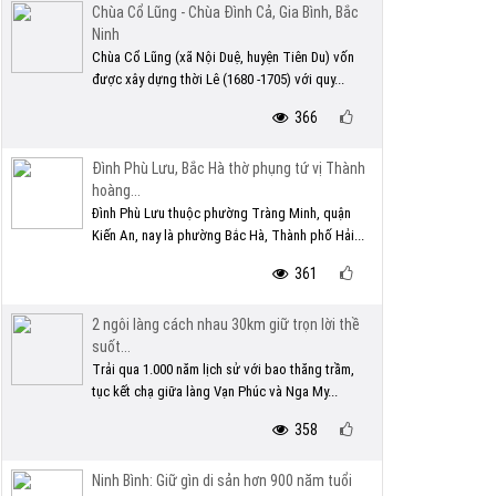
Chùa Cổ Lũng - Chùa Đình Cả, Gia Bình, Bắc
Ninh
Chùa Cổ Lũng (xã Nội Duệ, huyện Tiên Du) vốn
được xây dựng thời Lê (1680 -1705) với quy...
366
Đình Phù Lưu, Bắc Hà thờ phụng tứ vị Thành
hoàng...
Đình Phù Lưu thuộc phường Tràng Minh, quận
Kiến An, nay là phường Bắc Hà, Thành phố Hải...
361
2 ngôi làng cách nhau 30km giữ trọn lời thề
suốt...
Trải qua 1.000 năm lịch sử với bao thăng trầm,
tục kết chạ giữa làng Vạn Phúc và Nga My...
358
Ninh Bình: Giữ gìn di sản hơn 900 năm tuổi