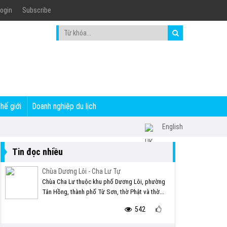
ogin
Subscribe
thế giới
Doanh nghiệp du lịch
English
Tin đọc nhiều
Chùa Dương Lôi - Cha Lư Tự
Chùa Cha Lư thuộc khu phố Dương Lôi, phường
Tân Hồng, thành phố Từ Sơn, thờ Phật và thờ...
542