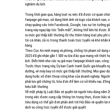
nghiệm du lịch.
Trong thời gian qua, hàng loạt vụ việc đã được cơ quan chứ
fanpage giả mạo, sử dụng hình ảnh và logo của khách sạn, 
chạy quảng cáo trên Facebook, Google, tạo sự tin tưởng giả
trang này ngay lập tức “biến mất”, không thể liên hệ được. 
ra mức giá thấp bất thường rồi thu thêm hàng loạt phụ phí c
tin cá nhân, rủi ro trong thanh toán trực tuyến và khó khăn 
hàng.
Theo Cục An ninh mạng và phòng, chống tội phạm sử dụng 
2025 đã ghi nhận gần 1.500 vụ lừa đảo qua mạng với thiệt hạ
lịch. Điển hình như các vụ giả mạo fanpage khách sạn, công
Trước thực trạng này, Ủy ban Cạnh tranh Quốc gia khuyến ng
dưỡng, vé máy bay có mức giá thấp bất thường. Mọi giao d
dụng hoặc số điện thoại công khai của doanh nghiệp. Người
phải lưu giữ chứng từ, hóa đơn để làm cơ sở khiếu nại, đồng
hiệu bất thường.
Về mặt pháp lý, Luật Bảo vệ quyền lợi người tiêu dùng năm 
trong việc được cung cấp thông tin trung thực, được bảo vệ,
tiêu dùng có thể gửi đơn phản ánh tới Hội Bảo vệ quyền lợ
dịch vụ công trực tuyến để được giải quyết.