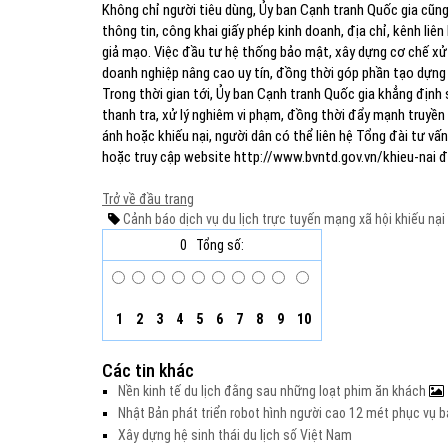
Không chỉ người tiêu dùng, Ủy ban Cạnh tranh Quốc gia cũn
thông tin, công khai giấy phép kinh doanh, địa chỉ, kênh li
giả mạo. Việc đầu tư hệ thống bảo mật, xây dựng cơ chế xử l
doanh nghiệp nâng cao uy tín, đồng thời góp phần tạo dựng 
Trong thời gian tới, Ủy ban Cạnh tranh Quốc gia khẳng định
thanh tra, xử lý nghiêm vi phạm, đồng thời đẩy mạnh truyề
ánh hoặc khiếu nại, người dân có thể liên hệ Tổng đài tư vấ
hoặc truy cập website http://www.bvntd.gov.vn/khieu-nai 
Trở về đầu trang
Cảnh báo
dịch vụ du lịch
trực tuyến
mạng xã hội
khiếu nại
0
Tổng số:
1
2
3
4
5
6
7
8
9
10
Các tin khác
Nền kinh tế du lịch đằng sau những loạt phim ăn khách
Nhật Bản phát triển robot hình người cao 12 mét phục vụ b
Xây dựng hệ sinh thái du lịch số Việt Nam