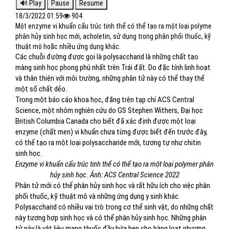
18/3/2022 01:59
904
Một enzyme vi khuẩn cấu trúc tinh thể có thể tạo ra một loại polyme
phân hủy sinh học mới, acholetin, sử dụng trong phân phối thuốc, kỹ
thuật mô hoặc nhiều ứng dụng khác.
Các chuỗi đường được gọi là polysaccharid là những chất tạo
màng sinh học phong phú nhất trên Trái đất. Do đặc tính linh hoạt
và thân thiện với môi trường, những phân tử này có thể thay thế
một số chất dẻo.
Trong một báo cáo khoa học, đăng trên tạp chí ACS Central
Science, một nhóm nghiên cứu do GS Stephen Withers, Đại học
British Columbia Canada cho biết đã xác định được một loại
enzyme (chất men) vi khuẩn chưa từng được biết đến trước đây,
có thể tạo ra một loại polysaccharide mới, tương tự như chitin
sinh học.
Enzyme vi khuẩn cấu trúc tinh thể có thể tạo ra một loại polymer phân
hủy sinh học.
Ảnh: ACS Central Science 2022
Phân tử mới có thể phân hủy sinh học và rất hữu ích cho việc phân
phối thuốc, kỹ thuật mô và những ứng dụng y sinh khác.
Polysaccharid có nhiều vai trò trong cơ thể sinh vật, do những chất
này tương hợp sinh học và có thể phân hủy sinh học. Những phân
tử này là vật liệu mang thuốc đầy hứa hẹn cho hàng loạt phương