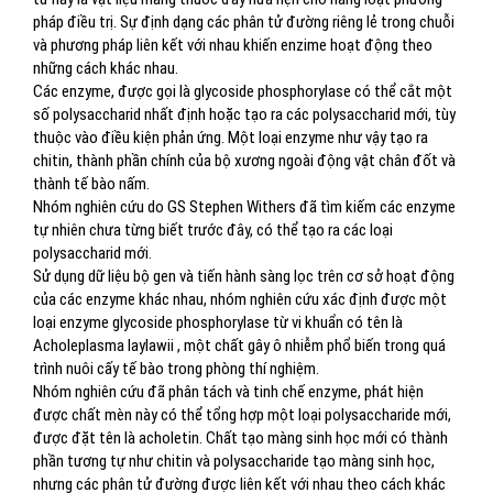
pháp điều trị. Sự định dạng các phân tử đường riêng lẻ trong chuỗi
và phương pháp liên kết với nhau khiến enzime hoạt động theo
những cách khác nhau.
Các enzyme, được gọi là glycoside phosphorylase có thể cắt một
số polysaccharid nhất định hoặc tạo ra các polysaccharid mới, tùy
thuộc vào điều kiện phản ứng. Một loại enzyme như vậy tạo ra
chitin, thành phần chính của bộ xương ngoài động vật chân đốt và
thành tế bào nấm.
Nhóm nghiên cứu do GS Stephen Withers đã tìm kiếm các enzyme
tự nhiên chưa từng biết trước đây, có thể tạo ra các loại
polysaccharid mới.
Sử dụng dữ liệu bộ gen và tiến hành sàng lọc trên cơ sở hoạt động
của các enzyme khác nhau, nhóm nghiên cứu xác định được một
loại enzyme glycoside phosphorylase từ vi khuẩn có tên là
Acholeplasma laylawii , một chất gây ô nhiễm phổ biến trong quá
trình nuôi cấy tế bào trong phòng thí nghiệm.
Nhóm nghiên cứu đã phân tách và tinh chế enzyme, phát hiện
được chất mèn này có thể tổng hợp một loại polysaccharide mới,
được đặt tên là acholetin. Chất tạo màng sinh học mới có thành
phần tương tự như chitin và polysaccharide tạo màng sinh học,
nhưng các phân tử đường được liên kết với nhau theo cách khác