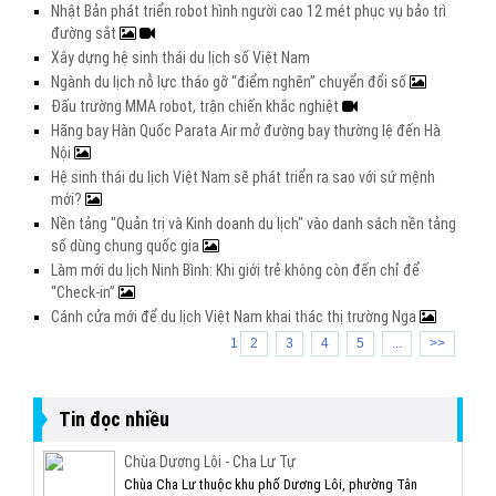
Nhật Bản phát triển robot hình người cao 12 mét phục vụ bảo trì
đường sắt
Xây dựng hệ sinh thái du lịch số Việt Nam
Ngành du lịch nỗ lực tháo gỡ “điểm nghẽn” chuyển đổi số
Đấu trường MMA robot, trận chiến khắc nghiệt
Hãng bay Hàn Quốc Parata Air mở đường bay thường lệ đến Hà
Nội
Hệ sinh thái du lịch Việt Nam sẽ phát triển ra sao với sứ mệnh
mới?
Nền tảng "Quản trị và Kinh doanh du lịch" vào danh sách nền tảng
số dùng chung quốc gia
Làm mới du lịch Ninh Bình: Khi giới trẻ không còn đến chỉ để
“Check-in”
Cánh cửa mới để du lịch Việt Nam khai thác thị trường Nga
1
2
3
4
5
...
>>
Tin đọc nhiều
Chùa Dương Lôi - Cha Lư Tự
Chùa Cha Lư thuộc khu phố Dương Lôi, phường Tân