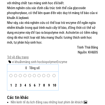
với những chất tạo màng sinh học đã biết.
Nhóm nghiên cứu xác định cấu trúc tinh thể của glycoside
phosphorylase, có thể liên quan đến việc duy trì màng tế bào của vi
khuẩn A.laylawii.
Như vậy, các nhà nghiên cứu có thể loại trừ enzyme để ngăn ngừa
nhiễm khuẩn trong quá trình nuôi cấy tế bào, đồng thời có thể sử
dụng enzyme này để tạo ra biopolyme mới. Acholetin có tiềm năng
rộng rãi như một loại vật liệu mang thuốc tương thích sinh học
mới, tự phân hủy sinh học.
Trịnh Thái Bằng
Nguồn: KH&ĐS
Trở về đầu trang
vi khuẩn
màng sinh học
biopolymer
Enzyme
0
Tổng số:
1
2
3
4
5
6
7
8
9
10
Các tin khác
Nền kinh tế du lịch đằng sau những loạt phim ăn khách