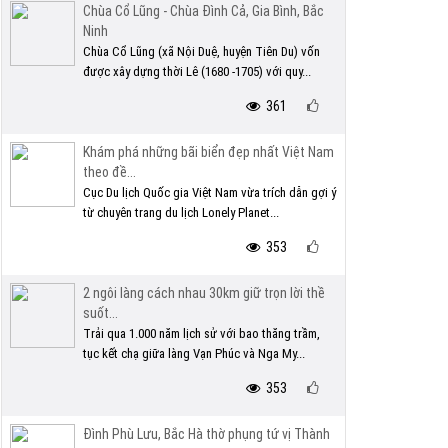
Chùa Cổ Lũng - Chùa Đình Cả, Gia Bình, Bắc
Ninh
Chùa Cổ Lũng (xã Nội Duệ, huyện Tiên Du) vốn
được xây dựng thời Lê (1680 -1705) với quy...
361
Khám phá những bãi biển đẹp nhất Việt Nam
theo đề...
Cục Du lịch Quốc gia Việt Nam vừa trích dẫn gợi ý
từ chuyên trang du lịch Lonely Planet...
353
2 ngôi làng cách nhau 30km giữ trọn lời thề
suốt...
Trải qua 1.000 năm lịch sử với bao thăng trầm,
tục kết chạ giữa làng Vạn Phúc và Nga My...
353
Đình Phù Lưu, Bắc Hà thờ phụng tứ vị Thành