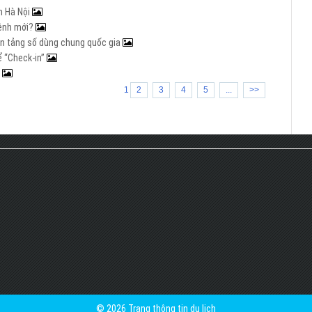
n Hà Nội
mệnh mới?
nền tảng số dùng chung quốc gia
ể “Check-in”
a
1
2
3
4
5
...
>>
© 2026 Trang thông tin du lịch