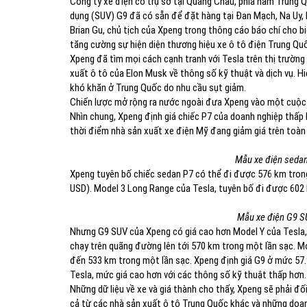
Công ty xe điện có trụ sở tại Quảng Châu, phía nam Trung 
dụng (SUV) G9 đã có sẵn để đặt hàng tại Đan Mạch, Na Uy, 
Brian Gu, chủ tịch của Xpeng trong thông cáo báo chí cho b
tăng cường sự hiện diện thương hiệu xe ô tô điện Trung Quố
Xpeng đã tìm mọi cách cạnh tranh với Tesla trên thị trườn
xuất ô tô của Elon Musk về thông số kỹ thuật và dịch vụ. 
khó khăn ở Trung Quốc do nhu cầu sụt giảm.
Chiến lược mở rộng ra nước ngoài đưa Xpeng vào một cuộc x
Nhìn chung, Xpeng định giá chiếc P7 của doanh nghiệp thấp 
thời điểm nhà sản xuất xe điện Mỹ đang giảm giá trên toàn
Mẫu xe điện sedan
Xpeng tuyên bố chiếc sedan P7 có thể đi được 576 km trong 
USD). Model 3 Long Range của Tesla, tuyên bố đi được 602 k
Mẫu xe điện G9 S
Nhưng G9 SUV của Xpeng có giá cao hơn Model Y của Tesla, 
chạy trên quãng đường lên tới 570 km trong một lần sạc. M
đến 533 km trong một lần sạc. Xpeng định giá G9 ở mức 57.
Tesla, mức giá cao hơn với các thông số kỹ thuật thấp hơn.
Những dữ liệu về xe và giá thành cho thấy, Xpeng sẽ phải đố
cả từ các nhà sản xuất ô tô Trung Quốc khác và những doa