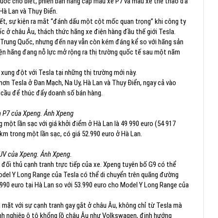
Quốc cho biết, phiên bản nâng cấp mẫu xe P7 và mẫu xe thể thao đa
Hà Lan và Thụy Điển.
iết, sự kiện ra mắt “đánh dấu một cột mốc quan trọng” khi công ty
c ở châu Âu, thách thức hãng xe điện hàng đầu thế giới Tesla.
g Trung Quốc, nhưng đến nay vẫn còn kém đáng kể so với hãng sản
Hiện hãng đang nỗ lực mở rộng ra thị trường quốc tế sau một năm
ung đột với Tesla tại những thị trường mới này.
hơn Tesla ở Đan Mạch, Na Uy, Hà Lan và Thụy Điển, ngay cả vào
 cầu để thúc đẩy doanh số bán hàng.
 P7 của Xpeng. Ảnh Xpeng
một lần sạc với giá khởi điểm ở Hà Lan là 49 990 euro (54 917
m trong một lần sạc, có giá 52.990 euro ở Hà Lan.
UV của Xpeng. Ảnh Xpeng.
đối thủ cạnh tranh trực tiếp của xe. Xpeng tuyên bố G9 có thể
odel Y Long Range của Tesla có thể di chuyển trên quãng đường
990 euro tại Hà Lan so với 53.990 euro cho Model Y Long Range của
i mặt với sự cạnh tranh gay gắt ở châu Âu, không chỉ từ Tesla mà
nh nghiệp ô tô khổng lồ châu Âu như Volkswagen, định hướng