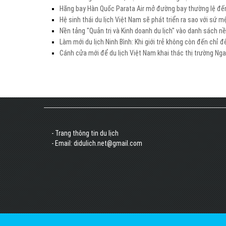
Hãng bay Hàn Quốc Parata Air mở đường bay thường lệ đế
Hệ sinh thái du lịch Việt Nam sẽ phát triển ra sao với sứ 
Nền tảng "Quản trị và Kinh doanh du lịch" vào danh sách 
Làm mới du lịch Ninh Bình: Khi giới trẻ không còn đến chỉ đ
Cánh cửa mới để du lịch Việt Nam khai thác thị trường Ng
- Trang thông tin du lịch
- Email: didulich.net@gmail.com