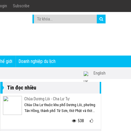
ogin
Subscribe
thế giới
Doanh nghiệp du lịch
English
Tin đọc nhiều
Chùa Dương Lôi - Cha Lư Tự
Chùa Cha Lư thuộc khu phố Dương Lôi, phường
Tân Hồng, thành phố Từ Sơn, thờ Phật và thờ...
538