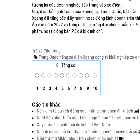
tương lai của doanh nghiệp tập trung vào xe điện .
Nio, đối thủ cạnh tranh của Xpeng tại Trung Quốc, bắt đầu
Xpeng đã tăng tốc đẩy mạnh hoạt động kinh doanh trên thị
Âu vào năm 2022 và tung ra thị trường đại chúng mẫu xe P5
phẩm, hoạt động bán P5 đã bị đình chỉ.
Trở về đầu trang
Trung Quốc
hãng xe điện
Xpeng
công ty khởi nghiệp
xe ô t
0
Tổng số:
1
2
3
4
5
6
7
8
9
10
Các tin khác
Nền kinh tế du lịch đằng sau những loạt phim ăn khách
Nhật Bản phát triển robot hình người cao 12 mét phục vụ b
Xây dựng hệ sinh thái du lịch số Việt Nam
Ngành du lịch nỗ lực tháo gỡ “điểm nghẽn” chuyển đổi số
Đấu trường MMA robot, trận chiến khắc nghiệt