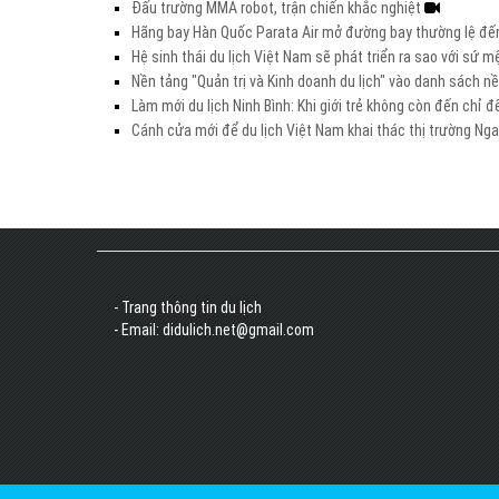
Đấu trường MMA robot, trận chiến khắc nghiệt
Hãng bay Hàn Quốc Parata Air mở đường bay thường lệ đế
Hệ sinh thái du lịch Việt Nam sẽ phát triển ra sao với sứ 
Nền tảng "Quản trị và Kinh doanh du lịch" vào danh sách 
Làm mới du lịch Ninh Bình: Khi giới trẻ không còn đến chỉ đ
Cánh cửa mới để du lịch Việt Nam khai thác thị trường Ng
- Trang thông tin du lịch
- Email: didulich.net@gmail.com