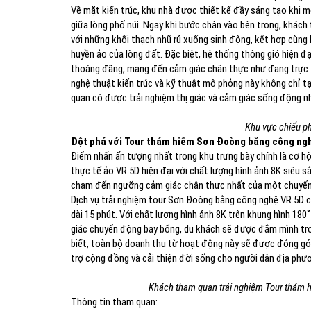
Về mặt kiến trúc, khu nhà được thiết kế đầy sáng tạo khi 
giữa lòng phố núi. Ngay khi bước chân vào bên trong, khách
với những khối thạch nhũ rủ xuống sinh động, kết hợp cùng h
huyền ảo của lòng đất. Đặc biệt, hệ thống thông gió hiện đạ
thoáng đãng, mang đến cảm giác chân thực như đang trực tiế
nghệ thuật kiến trúc và kỹ thuật mô phỏng này không chỉ 
quan có được trải nghiệm thị giác và cảm giác sống động 
Khu vực chiếu ph
Đột phá với Tour thám hiểm Sơn Đoòng bằng công ngh
Điểm nhấn ấn tượng nhất trong khu trưng bày chính là cơ 
thực tế ảo VR 5D hiện đại với chất lượng hình ảnh 8K siêu 
chạm đến ngưỡng cảm giác chân thực nhất của một chuyến
Dịch vụ trải nghiệm tour Sơn Đoòng bằng công nghệ VR 5D 
dài 15 phút. Với chất lượng hình ảnh 8K trên khung hình 180
giác chuyển động bay bổng, du khách sẽ được đắm mình tro
biết, toàn bộ doanh thu từ hoạt động này sẽ được đóng góp
trợ cộng đồng và cải thiện đời sống cho người dân địa phư
Khách tham quan trải nghiệm Tour thám 
Thông tin tham quan: