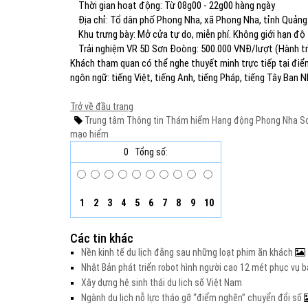
Thời gian hoạt động: Từ 08g00 - 22g00 hàng ngày
Địa chỉ: Tổ dân phố Phong Nha, xã Phong Nha, tỉnh Quảng 
Khu trưng bày: Mở cửa tự do, miễn phí. Không giới hạn độ 
Trải nghiệm VR 5D Sơn Đoòng: 500.000 VNĐ/lượt (Hành trì
Khách tham quan có thể nghe thuyết minh trực tiếp tại điể
ngôn ngữ: tiếng Việt, tiếng Anh, tiếng Pháp, tiếng Tây Ban N
Trở về đầu trang
Trung tâm Thông tin Thám hiểm
Hang động Phong Nha
Sơ
mạo hiểm
0
Tổng số:
1
2
3
4
5
6
7
8
9
10
Các tin khác
Nền kinh tế du lịch đằng sau những loạt phim ăn khách
Nhật Bản phát triển robot hình người cao 12 mét phục vụ b
Xây dựng hệ sinh thái du lịch số Việt Nam
Ngành du lịch nỗ lực tháo gỡ “điểm nghẽn” chuyển đổi số