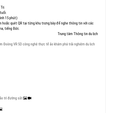
Trị
tuổi.
nh 15 phút)
m hoặc quét QR tại từng khu trưng bày để nghe thông tin với các
ha, tiếng Đức.
Trung tâm Thông tin du lịch
n Đoòng
VR 5D
công nghệ thực tế ảo
khám phá
trải nghiệm
du lịch
ảo trì đường sắt