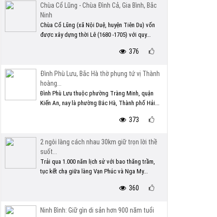
Chùa Cổ Lũng - Chùa Đình Cả, Gia Bình, Bắc
Ninh
Chùa Cổ Lũng (xã Nội Duệ, huyện Tiên Du) vốn
được xây dựng thời Lê (1680 -1705) với quy...
376
Đình Phù Lưu, Bắc Hà thờ phụng tứ vị Thành
hoàng...
Đình Phù Lưu thuộc phường Tràng Minh, quận
Kiến An, nay là phường Bắc Hà, Thành phố Hải...
373
2 ngôi làng cách nhau 30km giữ trọn lời thề
suốt...
Trải qua 1.000 năm lịch sử với bao thăng trầm,
tục kết chạ giữa làng Vạn Phúc và Nga My...
360
Ninh Bình: Giữ gìn di sản hơn 900 năm tuổi