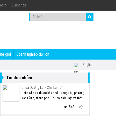
ogin
Subscribe
thế giới
Doanh nghiệp du lịch
English
Tin đọc nhiều
Chùa Dương Lôi - Cha Lư Tự
Chùa Cha Lư thuộc khu phố Dương Lôi, phường
Tân Hồng, thành phố Từ Sơn, thờ Phật và thờ...
543