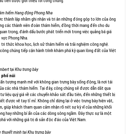
 tiên được giới thiệu tới công chúng.
hám hiểm Hang động Phong Nha
thành lập nhằm ghi nhận và tri ân những đóng góp to lớn của ông
ùng các thành viên đoàn thám hiểm, đồng thời mang đến cho du
uan trọng, đánh dấu bước phát triển mới trong việc quảng bá giá
hu vực Phong Nha.
tri thức khoa học, lịch sử thám hiểm và trải nghiệm công nghệ.
úp công chúng tiếp cận hành trình khám phá kỳ quan lòng đất của Việt
bert tại Khu trưng bày
 phố núi
 tượng mạnh mẽ với không gian trưng bày sống động, là nơi tái
của các nhà thám hiểm. Tại đây, công chúng sẽ được dẫn dắt qua
tư liệu quý giá về các chuyến khảo sát đầu tiên, đến những thiết bị
 được vẽ tay tỉ mỉ. Không chỉ dừng lại ở việc trưng bày hiện vật,
n, giúp khách tham quan cảm nhận rõ nét sự kỳ vĩ của những khối
ng hay những bí ẩn của các dòng sông ngầm. Đây thực sự là một
há với những giá trị di sản độc đáo của Việt Nam.
thuyết minh tại Khu trưng bày