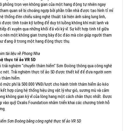
mô phỏng trọn vẹn không gian của một hang động tự nhiên ngay
 tham quan sẽ bị choáng ngợp bởi phần trần nhà được tạo hình tỉ mỉ
ệ thống đèn chiếu sáng nghệ thuật tái hiện ánh sáng lung linh,
i được tính toán kỹ lưỡng để duy trì luồng không khí mát lạnh và
p đi xuyên qua những khối đá vôi kỳ vĩ. Sự kết hợp tinh tế giữa
tạo nên một không gian trưng bày độc đáo mà còn giúp người tham
như đang ở trong một hang động thực thụ.
im tài liệu về Phong Nha
ệ thực tế ảo VR 5D
hội trải nghiệm "chuyến thám hiểm" Sơn Đoòng thông qua công nghệ
sắc nét. Trải nghiệm thực tế ảo 5D được thiết kế để đưa người xem
 thám hiểm.
có mức phí là 500.000 VNĐ/lượt cho hành trình thám hiểm ảo kéo
˚ kết hợp cùng hệ thống hiệu ứng vật lý như gió, sương mù và cảm
ng không gian kỳ vĩ của lòng hang một cách chân thực nhất. Được
 vào quỹ Oxalis Foundation nhằm triển khai các chương trình hỗ
ơng.
hiểm Sơn Đoòng bằng công nghệ thực tế ảo VR 5D