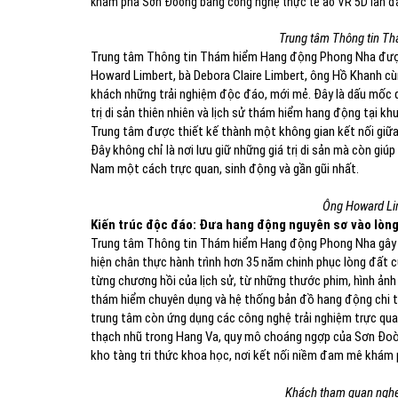
khám phá Sơn Đoòng bằng công nghệ thực tế ảo VR 5D lần đầu
Trung tâm Thông tin T
Trung tâm Thông tin Thám hiểm Hang động Phong Nha được 
Howard Limbert, bà Debora Claire Limbert, ông Hồ Khanh c
khách những trải nghiệm độc đáo, mới mẻ. Đây là dấu mốc q
trị di sản thiên nhiên và lịch sử thám hiểm hang động tại k
Trung tâm được thiết kế thành một không gian kết nối giữa 
Đây không chỉ là nơi lưu giữ những giá trị di sản mà còn gi
Nam một cách trực quan, sinh động và gần gũi nhất.
Ông Howard Lim
Kiến trúc độc đáo: Đưa hang động nguyên sơ vào lòng
Trung tâm Thông tin Thám hiểm Hang động Phong Nha gây ấn
hiện chân thực hành trình hơn 35 năm chinh phục lòng đất 
từng chương hồi của lịch sử, từ những thước phim, hình ảnh 
thám hiểm chuyên dụng và hệ thống bản đồ hang động chi tiết
trung tâm còn ứng dụng các công nghệ trải nghiệm trực qua
thạch nhũ trong Hang Va, quy mô choáng ngợp của Sơn Đoò
kho tàng tri thức khoa học, nơi kết nối niềm đam mê khám p
Khách tham quan nghe 