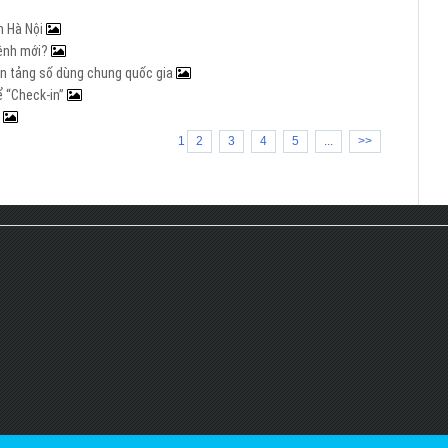
n Hà Nội
mệnh mới?
nền tảng số dùng chung quốc gia
ể “Check-in”
a
1
2
3
4
5
...
>>