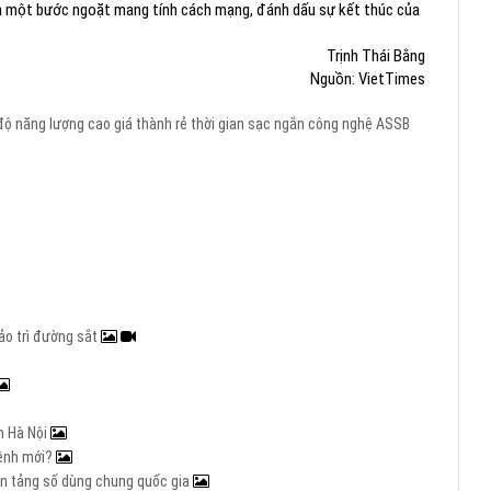
ẽ là một bước ngoặt mang tính cách mạng, đánh dấu sự kết thúc của
Trịnh Thái Bằng
Nguồn: VietTimes
ộ năng lượng cao
giá thành rẻ
thời gian sạc ngắn
công nghệ ASSB
ảo trì đường sắt
n Hà Nội
mệnh mới?
nền tảng số dùng chung quốc gia