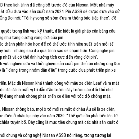
B theo lịch trình đã công bố trước đó của Nissan. Một nhà máy
 bắt đầu đưa vào sản xuất năm 2024. Pin ASSB sẽ được đưa vào sử
. Ông Doi nói: “Tôi hy vọng sẽ sớm đưa ra thông báo tiếp theo”, đề
quyết trong lĩnh vực kỹ thuật, đặc biệt là giải pháp cân bằng cấu
ng như tăng cường vòng đời của pin.
rúc thành phần hóa học để có thể ước tính hiệu suất trên mỗi tế
ày hơn… nhưng sau đó quá trình sạc sẽ chậm hơn. Công nghệ pin
ợp nhất và có thể ảnh hưởng tích cực đến vòng đời pin”.
 vực nghiên cứu và thử nghiệm sản xuất pin thể rắn nhưng ông Doi
 ty là “ đang trong nhóm dẫn đầu” trong cuộc đua phát triển pin xe
iển. Mặc dù Nissan khá thành công với mẫu xe điện Leaf và ra mắt
uộc đã đánh mất vị trí dẫn đầu trước đây trước các đối thủ như
Mỹ đang nhanh chóng phát triển xe điện với tốc độ chóng mặt,
 Nissan thông báo, mọi ô tô mới ra mắt ở châu Âu sẽ là xe điện,
 điện ở châu lục này vào năm 2030. “Thế giới cần phải tiến lên từ
hida tuyên bố. Đây cũng là mục tiêu chung mà các nhà sản xuất ô
 nói chung và công nghệ Nissan ASSB nói riêng, trong tương lai