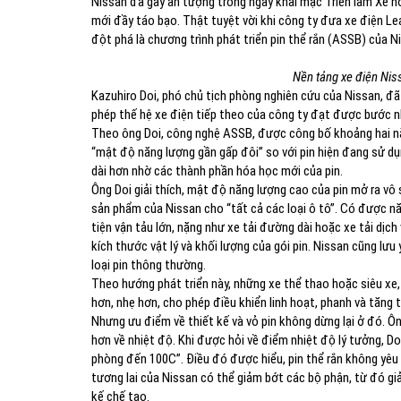
Nissan đã gây ấn tượng trong ngày khai mạc Triển lãm Xe h
mới đầy táo bạo. Thật tuyệt vời khi công ty đưa xe điện Lea
đột phá là chương trình phát triển pin thể rắn (ASSB) của N
Nền tảng xe điện Nis
Kazuhiro Doi, phó chủ tịch phòng nghiên cứu của Nissan, đã
phép thế hệ xe điện tiếp theo của công ty đạt được bước nh
Theo ông Doi, công nghệ ASSB, được công bố khoảng hai nă
“mật độ năng lượng gần gấp đôi” so với pin hiện đang sử dụ
dài hơn nhờ các thành phần hóa học mới của pin.
Ông Doi giải thích, mật độ năng lượng cao của pin mở ra vô
sản phẩm của Nissan cho “tất cả các loại ô tô”. Có được nă
tiện vận tảu lớn, nặng như xe tải đường dài hoặc xe tải dị
kích thước vật lý và khối lượng của gói pin. Nissan cũng lưu
loại pin thông thường.
Theo hướng phát triển này, những xe thể thao hoặc siêu xe
hơn, nhẹ hơn, cho phép điều khiển linh hoạt, phanh và tăng 
Nhưng ưu điểm về thiết kế và vỏ pin không dừng lại ở đó. Ô
hơn về nhiệt độ. Khi được hỏi về điểm nhiệt độ lý tưởng, D
phòng đến 100C”. Điều đó được hiểu, pin thể rắn không yêu 
tương lai của Nissan có thể giảm bớt các bộ phận, từ đó gi
kế chế tạo.