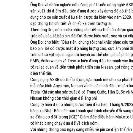
Ông Doi và nhóm nghiên cứu đang phát triển công nghệ ASS
sản xuất thí điểm đầu tiên đang được xây dựng để có thể
dụng cho xe sản xuất đầu tiên được dự kiến ​​​​vào năm 2028
cập thông tin chi tiết về chiếc xe điện tương lai.
Theo ông Doi, còn nhiều những chi tiết cụ thể cần được giải 
trúc của các tế bào pin để đạt được hiệu suất sạc và xả cũ
Ông Doi cho biết: “Đầu tiên, chúng tôi phải khắc phục cấu t
bào pin. Để có được mật độ năng lượng cao, cực âm phải d
trên cơ sở vật liệu magie lưu huỳnh có thể cho giá cả phù h
BMW, Volkswagen và Toyota hiện đang đầu tư mạnh vào lĩnh
tỏ ra lạc quan về tiến trình phát triển của Nissan, gọi công
điện thể rắn.
Công nghệ ASSB có thể là động lực mạnh mẽ cho sự phát tr
mẫu địa hình Ariya mới, Nissan vẫn bị các nhà đầu tư cáo b
Tesla. Khi các nhà sản xuất ô tô Trung Quốc, Hàn Quốc và 
Nissan không còn thời gian để lãng phí.
Công ty hiện đã có những bước tiến đầu tiên. Tháng 9/2023,
hãng xe Nhật Bản sẽ hoàn thành quá trình chuyển đổi sang xe
xe động cơ đốt trong (ICE)” Giám đốc điều hành Makoto Uc
tô khác đang chạy đua để về đích sớm.
Với những thông báo ngày càng nhiều về pin xe điện thể rắn