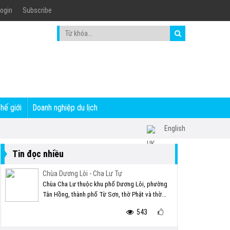
ogin
Subscribe
thế giới
Doanh nghiệp du lịch
English
Tin đọc nhiều
Chùa Dương Lôi - Cha Lư Tự
Chùa Cha Lư thuộc khu phố Dương Lôi, phường
Tân Hồng, thành phố Từ Sơn, thờ Phật và thờ...
543