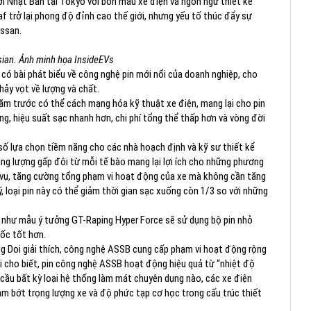
ơi Nhật Bản tại Tokyo với bốn mẫu xe điện và ngôn ngữ thiết kế
f trở lại phong độ đỉnh cao thế giới, nhưng yếu tố thúc đẩy sự
issan.
sian. Ảnh minh họa InsideEVs
 có bài phát biểu về công nghệ pin mới nổi của doanh nghiệp, cho
ảy vọt về lượng và chất.
m trước có thể cách mạng hóa kỹ thuật xe điện, mang lại cho pin
ng, hiệu suất sạc nhanh hơn, chi phí tổng thể thấp hơn và vòng đời
 số lựa chọn tiềm năng cho các nhà hoạch định và kỹ sư thiết kể
ng lượng gấp đôi từ mỗi tế bào mang lại lợi ích cho những phương
ch vụ, tăng cường tổng phạm vi hoạt động của xe mà không cần tăng
 ý, loại pin này có thể giảm thời gian sạc xuống còn 1/3 so với những
, như mẫu ý tưởng GT-Raping Hyper Force sẽ sử dụng bộ pin nhỏ
tốc tốt hơn.
ng Doi giải thích, công nghệ ASSB cung cấp phạm vi hoạt động rộng
oi cho biết, pin công nghệ ASSB hoạt động hiệu quả từ “nhiệt độ
cầu bất kỳ loại hệ thống làm mát chuyên dụng nào, các xe điện
ảm bớt trọng lượng xe và độ phức tạp cơ học trong cấu trúc thiết