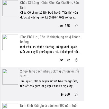
Chùa Cổ Lũng - Chùa Đình Cả, Gia Bình, Bắc
Ninh
Chùa Cổ Lũng (xã Nội Duệ, huyện Tiên Du) vốn
được xây dựng thời Lê (1680 -1705) với quy...
375
Đình Phù Lưu, Bắc Hà thờ phụng tứ vị Thành
hoàng...
Đình Phù Lưu thuộc phường Tràng Minh, quận
Kiến An, nay là phường Bắc Hà, Thành phố Hải...
372
2 ngôi làng cách nhau 30km giữ trọn lời thề
suốt...
Trải qua 1.000 năm lịch sử với bao thăng trầm,
tục kết chạ giữa làng Vạn Phúc và Nga My...
360
Ninh Bình: Giữ gìn di sản hơn 900 năm tuổi