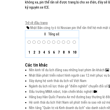
không xa, pin thể rắn sẽ được trang bị cho xe điện, đây s
kỷ nguyên xe ICE.
Trở về đầu trang
Nhật Bản
công ty ô tô Nissian
pin thể rắn
thế hệ mới
mật đ
0
Tổng số:
1
2
3
4
5
6
7
8
9
10
Các tin khác
Nền kinh tế du lịch đằng sau những loạt phim ăn khách
Nhật Bản phát triển robot hình người cao 12 mét phục vụ b
Xây dựng hệ sinh thái du lịch số Việt Nam
Ngành du lịch nỗ lực tháo gỡ “điểm nghẽn” chuyển đổi số
Đấu trường MMA robot, trận chiến khắc nghiệt
Hãng bay Hàn Quốc Parata Air mở đường bay thường lệ đế
Hệ sinh thái du lịch Việt Nam sẽ phát triển ra sao với sứ 
Nền tảng "Quản trị và Kinh doanh du lịch" vào danh sách 