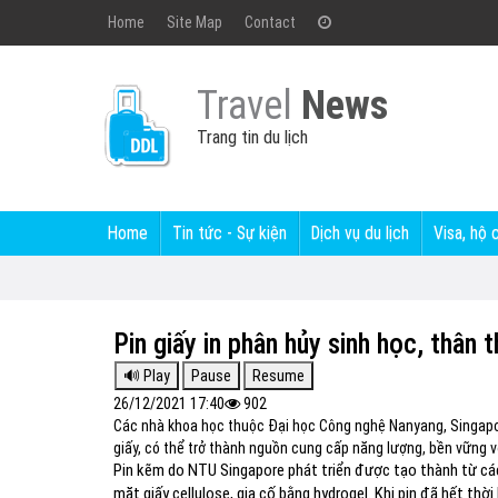
Home
Site Map
Contact
Travel
News
Trang tin du lịch
Home
Tin tức - Sự kiện
Dịch vụ du lịch
Visa, hộ 
Pin giấy in phân hủy sinh học, thân 
26/12/2021 17:40
902
Các nhà khoa học thuộc Đại học Công nghệ Nanyang, Singapo
giấy, có thể trở thành nguồn cung cấp năng lượng, bền vững vớ
Pin kẽm do NTU Singapore phát triển được tạo thành từ các 
mặt giấy cellulose, gia cố bằng hydrogel. Khi pin đã hết thời