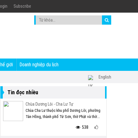
ogin
Subscribe
thế giới
Doanh nghiệp du lịch
English
Tin đọc nhiều
Chùa Dương Lôi - Cha Lư Tự
Chùa Cha Lư thuộc khu phố Dương Lôi, phường
Tân Hồng, thành phố Từ Sơn, thờ Phật và thờ...
538