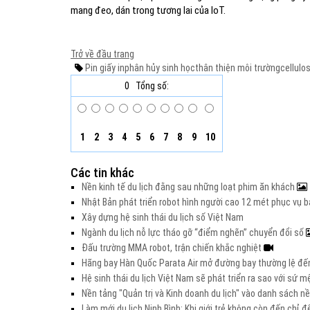
mang đeo, dán trong tương lai của IoT.
Trở về đầu trang
Pin giấy in
phân hủy sinh học
thân thiện môi trường
cellulo
0
Tổng số:
1
2
3
4
5
6
7
8
9
10
Các tin khác
Nền kinh tế du lịch đằng sau những loạt phim ăn khách
Nhật Bản phát triển robot hình người cao 12 mét phục vụ b
Xây dựng hệ sinh thái du lịch số Việt Nam
Ngành du lịch nỗ lực tháo gỡ “điểm nghẽn” chuyển đổi số
Đấu trường MMA robot, trận chiến khắc nghiệt
Hãng bay Hàn Quốc Parata Air mở đường bay thường lệ đế
Hệ sinh thái du lịch Việt Nam sẽ phát triển ra sao với sứ 
Nền tảng "Quản trị và Kinh doanh du lịch" vào danh sách 
Làm mới du lịch Ninh Bình: Khi giới trẻ không còn đến chỉ đ