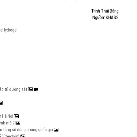
Trịnh Thái Bằng
Nguồn: KH&ĐS
se
Hydrogel
ảo trì đường sắt
n Hà Nội
mệnh mới?
nền tảng số dùng chung quốc gia
ể “Check-in”