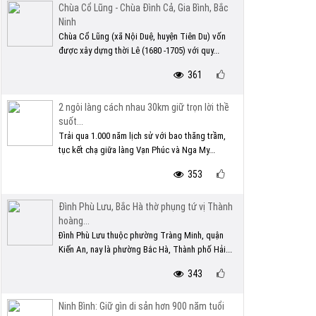
Chùa Cổ Lũng - Chùa Đình Cả, Gia Bình, Bắc
Ninh
Chùa Cổ Lũng (xã Nội Duệ, huyện Tiên Du) vốn
được xây dựng thời Lê (1680 -1705) với quy...
361
2 ngôi làng cách nhau 30km giữ trọn lời thề
suốt...
Trải qua 1.000 năm lịch sử với bao thăng trầm,
tục kết chạ giữa làng Vạn Phúc và Nga My...
353
Đình Phù Lưu, Bắc Hà thờ phụng tứ vị Thành
hoàng...
Đình Phù Lưu thuộc phường Tràng Minh, quận
Kiến An, nay là phường Bắc Hà, Thành phố Hải...
343
Ninh Bình: Giữ gìn di sản hơn 900 năm tuổi