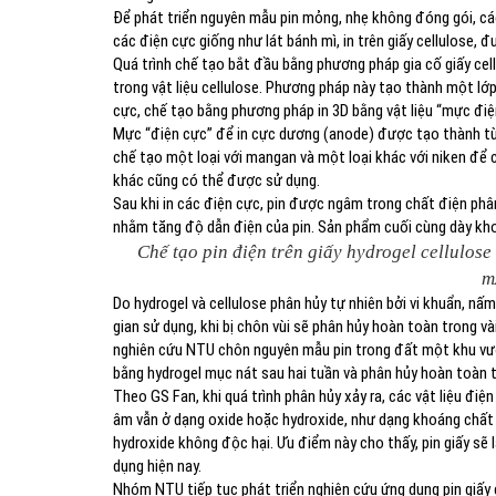
Để phát triển nguyên mẫu pin mỏng, nhẹ không đóng gói, cá
các điện cực giống như lát bánh mì, in trên giấy cellulose, 
Quá trình chế tạo bắt đầu bằng phương pháp gia cố giấy cel
trong vật liệu cellulose. Phương pháp này tạo thành một lớ
cực, chế tạo bằng phương pháp in 3D bằng vật liệu “mực điện 
Mực “điện cực” để in cực dương (anode) được tạo thành t
chế tạo một loại với mangan và một loại khác với niken để
khác cũng có thể được sử dụng.
Sau khi in các điện cực, pin được ngâm trong chất điện ph
nhằm tăng độ dẫn điện của pin. Sản phẩm cuối cùng dày kh
Chế tạo pin điện trên giấy hydrogel cellulo
m
Do hydrogel và cellulose phân hủy tự nhiên bởi vi khuẩn, nấm 
gian sử dụng, khi bị chôn vùi sẽ phân hủy hoàn toàn trong và
nghiên cứu NTU chôn nguyên mẫu pin trong đất một khu vườn
bằng hydrogel mục nát sau hai tuần và phân hủy hoàn toàn 
Theo GS Fan, khi quá trình phân hủy xảy ra, các vật liệu đi
âm vẫn ở dạng oxide hoặc hydroxide, như dạng khoáng chất 
hydroxide không độc hại. Ưu điểm này cho thấy, pin giấy sẽ 
dụng hiện nay.
Nhóm NTU tiếp tục phát triển nghiên cứu ứng dụng pin giấy cho