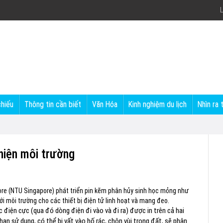
L
chiếu
Thông tin cần biết
Văn Hóa
Kinh nghiệm du lịch
Nhìn ra 
thiện môi trường
re (NTU Singapore) phát triển pin kẽm phân hủy sinh học mỏng như
i môi trường cho các thiết bị điện tử linh hoạt và mang đeo.
điện cực (qua đó dòng điện đi vào và đi ra) được in trên cả hai
 hạn sử dụng, có thể bị vất vào hố rác, chôn vùi trong đất, sẽ phân