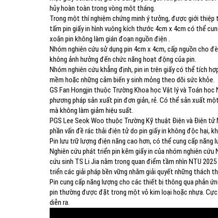
hủy hoàn toàn trong vòng một tháng.
Trong một thí nghiệm chứng minh ý tưởng, được giới thiệp
tấm pin giấy in hình vuông kích thước 4cm x 4cm có thể cu
xoắn pin không làm gián đoạn nguồn điện .
Nhóm nghiên cứu sử dụng pin 4cm x 4cm, cấp nguồn cho đèn 
không ảnh hưởng đến chức năng hoạt động của pin.
Nhóm nghiên cứu khẳng định, pin in trên giấy có thể tích hợ
mềm hoặc những cảm biến y sinh mỏng theo dõi sức khỏe.
GS Fan Hongjin thuộc Trường Khoa học Vật lý và Toán học N
phương pháp sản xuất pin đơn giản, rẻ. Có thể sản xuất một
mà không làm giảm hiệu suất.
PGS Lee Seok Woo thuộc Trường Kỹ thuật Điện và Điện tử NT
phần vấn đề rác thải điện tử do pin giấy in không độc hại,
Pin lưu trữ lượng điện năng cao hơn, có thể cung cấp năng l
Nghiên cứu phát triển pin kẽm giấy in của nhóm nghiên cứu 
cứu sinh TS Li Jia nằm trong quan điểm tầm nhìn NTU 2025
triển các giải pháp bền vững nhằm giải quyết những thách th
Pin cung cấp năng lượng cho các thiết bị thông qua phản ứn
pin thường được đặt trong một vỏ kim loại hoặc nhựa. Cực
diễn ra.