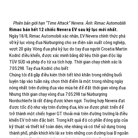
Phiên bản giới hạn “Time Attack” Nevera. Ảnh: Rimac Automoblili
Rimac bán hết 12 chiếc Nevera EV sau kỷ lục mới nhất.
Ngày 18/8, Rimac Automobili xác nhận, EV Nevera chính thức phá
vỡ kỷ lục vòng đua Nürburgring cho xe điện sản xuất công nghiệp,
vượt 20 giây. Vòng đua phá kỷ lục do tay đua người Croatia Martin
Kodrić điều khiển, được xác minh bằng dữ liệu thời gian độc lập
TÜV SÜD và phép đo từ xa tích hợp. Thời gian chạy chính xác là
7:05:298. Tay đua Kodrić cho biết:
Chúng tôi đã gặp điều kiện thời tiết khó khăn trong những buổi
luyện tập vào tuần này, chọn thời điểm là một trong những ngày
nóng nhất trên đường đua vào mùa hè để đặt thời gian vòng đua.
Nhưng thời gian chạy vòng đua 7:05:298 tại Nürburgring
Nordschleife là rất đáng được khen ngợi. Trường hợp Nevera đạt
được tốc độ như vậy trên đường đua, khi xe được phát triển để
trở thành một chiếc hyper GT thoải mái trên đường trường là điều
khiến EV trở nên đặc biệt. Trong kết quả đó có phần đóng góp của
kỹ thuật và thiết kế toàn diện, nhẹ nhàng và có thể sử dụng trong
thành phố, phấn khích khi lái xe trên những con đường loại B ngoằn