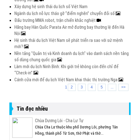
Xây dựng hệ sinh thái du lịch số Việt Nam
Ngành du lịch nỗ lực tháo gỡ “điểm nghẽn” chuyển đổi số
Đấu trường MMA robot, trận chiến khắc nghiệt
Hãng bay Hàn Quốc Parata Air mở đường bay thường lệ đến Hà
Nội
Hệ sinh thái du lịch Việt Nam sẽ phát triển ra sao với sứ mệnh
mới?
Nền tảng "Quản trị và Kinh doanh du lịch" vào danh sách nền tảng
số dùng chung quốc gia
Làm mới du lịch Ninh Bình: Khi giới trẻ không còn đến chỉ để
“Check-in”
Cánh cửa mới để du lịch Việt Nam khai thác thị trường Nga
1
2
3
4
5
...
>>
Tin đọc nhiều
Chùa Dương Lôi - Cha Lư Tự
Chùa Cha Lư thuộc khu phố Dương Lôi, phường Tân
Hồng, thành phố Từ Sơn, thờ Phật và thờ...