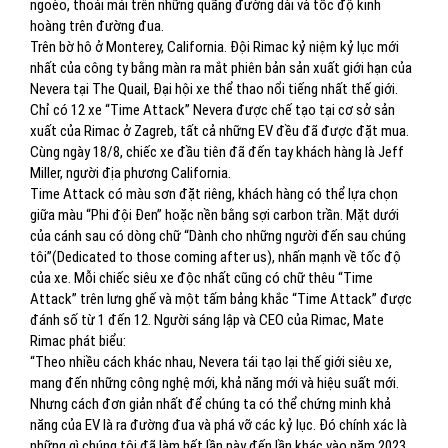
ngoèo, thoải mái trên những quãng đường dài và tốc độ kinh
hoàng trên đường đua.
Trên bờ hô ở Monterey, California. Đội Rimac kỷ niệm kỷ lục mới
nhất của công ty bằng màn ra mắt phiên bản sản xuất giới hạn của
Nevera tại The Quail, Đại hội xe thể thao nổi tiếng nhất thế giới.
Chỉ có 12 xe “Time Attack” Nevera được chế tạo tại cơ sở sản
xuất của Rimac ở Zagreb, tất cả những EV đều đã được đặt mua.
Cùng ngày 18/8, chiếc xe đầu tiên đã đến tay khách hàng là Jeff
Miller, người địa phương California.
Time Attack có màu sơn đặt riêng, khách hàng có thể lựa chọn
giữa màu “Phi đội Đen” hoặc nền bằng sợi carbon trần. Mặt dưới
của cánh sau có dòng chữ “Dành cho những người đến sau chúng
tôi”(Dedicated to those coming after us), nhấn mạnh về tốc độ
của xe. Mỗi chiếc siêu xe độc ​​nhất cũng có chữ thêu “Time
Attack” trên lưng ghế và một tấm bảng khắc “Time Attack” được
đánh số từ 1 đến 12. Người sáng lập và CEO của Rimac, Mate
Rimac phát biểu:
“Theo nhiều cách khác nhau, Nevera tái tạo lại thế giới siêu xe,
mang đến những công nghệ mới, khả năng mới và hiệu suất mới.
Nhưng cách đơn giản nhất để chúng ta có thể chứng minh khả
năng của EV là ra đường đua và phá vỡ các kỷ lục. Đó chính xác là
những gì chúng tôi đã làm hết lần này đến lần khác vào năm 2023.