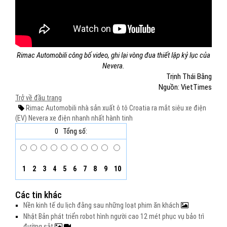
Rimac Automobili công bố video, ghi lại vòng đua thiết lập kỷ lục của
Nevera.
Trịnh Thái Bằng
Nguồn: VietTimes
Trở về đầu trang
Rimac Automobili
nhà sản xuất ô tô Croatia
ra mắt
siêu xe điện
(EV) Nevera
xe điện nhanh nhất hành tinh
0
Tổng số:
1
2
3
4
5
6
7
8
9
10
Các tin khác
Nền kinh tế du lịch đằng sau những loạt phim ăn khách
Nhật Bản phát triển robot hình người cao 12 mét phục vụ bảo trì
đường sắt