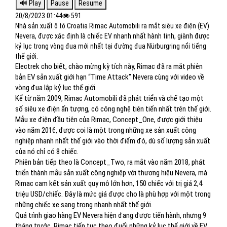
20/8/2023 01:44
591
Nhà sản xuất ô tô Croatia Rimac Automobili ra mắt siêu xe điện (EV)
Nevera, được xác định là chiếc EV nhanh nhất hành tinh, giành được
kỷ lục trong vòng đua mới nhất tại đường đua Nürburgring nổi tiếng
thế giới.
Electrek cho biết, chào mừng kỳ tích này, Rimac đã ra mắt phiên
bản EV sản xuất giới hạn “Time Attack” Nevera cùng với video về
vòng đua lập kỷ lục thế giới.
Kể từ năm 2009, Rimac Automobili đã phát triển và chế tạo một
số siêu xe điện ấn tượng, có công nghệ tiên tiến nhất trên thế giới.
Mẫu xe điện đầu tiên của Rimac, Concept_One, được giới thiệu
vào năm 2016, được coi là một trong những xe sản xuất công
nghiệp nhanh nhất thế giới vào thời điểm đó, dù số lượng sản xuất
của nó chỉ có 8 chiếc.
Phiên bản tiếp theo là Concept_Two, ra mắt vào năm 2018, phát
triển thành mẫu sản xuất công nghiệp với thương hiệu Nevera, mà
Rimac cam kết sản xuất quy mô lớn hơn, 150 chiếc với trị giá 2,4
triệu USD/chiếc. Đây là mức giá được cho là phù hợp với một trong
những chiếc xe sang trọng nhanh nhất thế giới.
Quá trình giao hàng EV Nevera hiện đang được tiến hành, nhưng 9
tháng trước, Rimac tiếp tục theo đuổi những kỷ lục thế giới về EV.