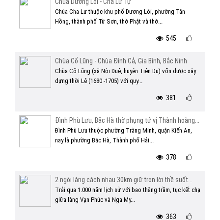
Chùa Dương Lôi - Cha Lư Tự
Chùa Cha Lư thuộc khu phố Dương Lôi, phường Tân
Hồng, thành phố Từ Sơn, thờ Phật và thờ...
545
Chùa Cổ Lũng - Chùa Đình Cả, Gia Bình, Bắc Ninh
Chùa Cổ Lũng (xã Nội Duệ, huyện Tiên Du) vốn được xây
dựng thời Lê (1680 -1705) với quy...
381
Đình Phù Lưu, Bắc Hà thờ phụng tứ vị Thành hoàng...
Đình Phù Lưu thuộc phường Tràng Minh, quận Kiến An,
nay là phường Bắc Hà, Thành phố Hải...
378
2 ngôi làng cách nhau 30km giữ trọn lời thề suốt...
Trải qua 1.000 năm lịch sử với bao thăng trầm, tục kết chạ
giữa làng Vạn Phúc và Nga My...
363