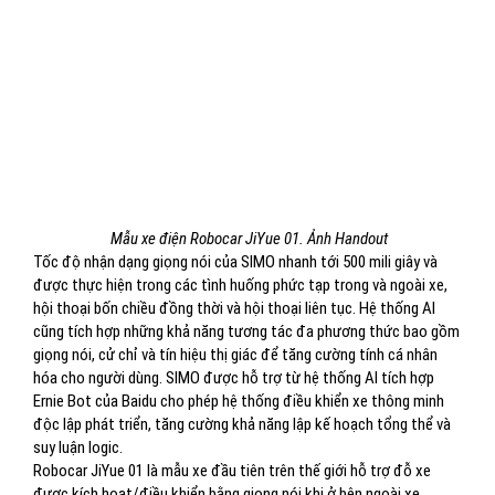
Mẫu xe điện Robocar JiYue 01. Ảnh Handout
Tốc độ nhận dạng giọng nói của SIMO nhanh tới 500 mili giây và
được thực hiện trong các tình huống phức tạp trong và ngoài xe,
hội thoại bốn chiều đồng thời và hội thoại liên tục. Hệ thống AI
cũng tích hợp những khả năng tương tác đa phương thức bao gồm
giọng nói, cử chỉ và tín hiệu thị giác để tăng cường tính cá nhân
hóa cho người dùng. SIMO được hỗ trợ từ hệ thống AI tích hợp
Ernie Bot của Baidu cho phép hệ thống điều khiển xe thông minh
độc lập phát triển, tăng cường khả năng lập kế hoạch tổng thể và
suy luận logic.
Robocar JiYue 01 là mẫu xe đầu tiên trên thế giới hỗ trợ đỗ xe
được kích hoạt/điều khiển bằng giọng nói khi ở bên ngoài xe.