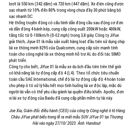
lượt là 550 km (342 dặm) và 720 km (447 dặm). Xe điện cũng được
sạc nhanh từ 10% đến 80% trong vòng chưa đầy 30 phút bằng bộ
sạc nhanh DC.
Hệ thống truyền động có cấu hình dẫn động cầu sau động cơ đơn
và dẫn động 4 bánh kép, cung cấp công suất 200kW hoặc 400kW,
tăng tốc từ 0-100km/h (0-62 mph) trong 3,8 giây. Công ty JiYue
giải thích, Jiyue 01 là mẫu sản xuất hàng loạt đầu tiên sử dụng chip
lái xe thông minh 8295 của Qualcomm, cung cấp sức mạnh tính
toán cho công nghệ lái xe thông minh hỗ trợ AI, do đối tác SIMO
phát triển.
Công ty cho biết, JiYue 01 là mẫu xe du lịch đầu tiên trên thế giới
có khả năng lái tự động cấp độ 4 (L4). Theo tổ chức tiêu chuẩn
toàn cầu SAE International, chế độ lái tự động cấp độ 4 hoàn toàn
cho phép ô tô xử lý hầu hết mọi tình huống lái xe độc lập, mặc dù
người lái vẫn có thể yêu cầu giành lại quyền điều khiển. Apollo, đơn
vị lái xe tự động của Baidu đã cung cấp phần mềm tự lái này.
Joe Xia, Giám đốc điều hành (CEO) của công ty Công nghệ ô tô Hàng
Châu JiYue phát biểu trong lễ ra mắt mẫu SUV JiYue 01 tại Thượng
Hải vào ngày 27/10/ 2023. Ảnh: Handout