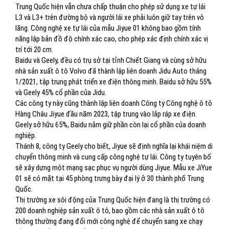
Trung Quốc hiện vẫn chưa chấp thuận cho phép sử dụng xe tự lái
L3 và L3+ trên đường bộ và người lái xe phải luôn giữ tay trên vô
lăng. Công nghệ xe tự lái của mẫu Jiyue 01 không bao gồm tính
năng lập bản đồ độ chính xác cao, cho phép xác định chính xác vị
trí tới 20 cm.
Baidu và Geely, đều có trụ sở tại tỉnh Chiết Giang và cùng sở hữu
nhà sản xuất ô tô Volvo đã thành lập liên doanh Jidu Auto tháng
1/2021, tập trung phát triển xe điện thông minh. Baidu sở hữu 55%
và Geely 45% cổ phần của Jidu.
Các công ty này cũng thành lập liên doanh Công ty Công nghệ ô tô
Hàng Châu Jiyue đầu năm 2023, tập trung vào lắp ráp xe điện.
Geely sở hữu 65%, Baidu nắm giữ phần còn lại cổ phần của doanh
nghiệp.
Thánh 8, công ty Geely cho biết, Jiyue sẽ định nghĩa lại khái niệm di
chuyển thông minh và cung cấp công nghệ tự lái. Công ty tuyên bố
sẽ xây dựng một mạng sạc phục vụ người dùng Jiyue. Mẫu xe JiYue
01 sẽ có mặt tại 45 phòng trưng bày đại lý ở 30 thành phố Trung
Quốc.
Thị trường xe sôi động của Trung Quốc hiện đang là thị trường có
200 doanh nghiệp sản xuất ô tô, bao gồm các nhà sản xuất ô tô
thông thường đang đổi mới công nghệ để chuyển sang xe chạy