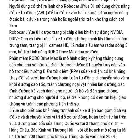
Người dùng có thể ra lệnh cho Robocar JiYue 01 sử dụng chức năng
đỗ xe tự động (AVP) để tự đỗ xe vào bãi xe hoặc đón người dùng
ở các bãi đậu xe trong nhà hoặc ngoài trời trên khoảng cách tới
2km
Robocar JiYue 01 được trang bị chip điều khiển tự động NVIDIA
DRIVE Orin và kiến ​​trúc lái xe tự động thông minh lấy tầm nhìn làm
trung tâm, trang bị 11 camera HD, 12 radar siêu âm và radar sóng 5
mm, hỗ trợ tính năng ROBO Drive Max của xe điện.
Phần mềm ROBO Drive Max là mô hình đăng ký hàng tháng cung
cấp cho chủ sở hữu xe điện Robocar JiYue 01 quyền truy cập vào
hỗ trợ điều hướng Điểm tới điểm (PPA) của xe điện, có khả năng
thay đổi và vượt làn đường hoàn toàn tự động, di chuyển vào và ra
khỏi đường cao tốc, tránh chướng ngại vật nhiều làn đường, xác
định đường kẻ vạch dành cho người đi bộ và đèn giao thông,
nhường đường cho người đi bộ, rẽ trái không có đèn tín hiệu giao
thông và tránh các phương tiện thô sơ.
JiYue cho biết các khả năng tự hành của xe điện bao gồm dịch vụ
đỗ xe và di chuyển khỏi vị trí đỗ xe tự động, hoàn toàn tự lái trên
90% đường cao tốc của Trung Quốc và tại 3 thành phố đô thị –
Hàng Châu, Bắc Kinh và Thượng Hải – với kế hoạch mở rộng tự lái
L4 tới hơn 200 thành phố khác ở Trung Quốc vào năm 2024.