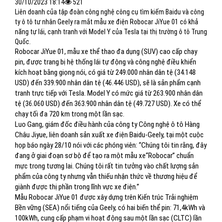
30/10/2023 18:14
521
Liên doanh của tập đoàn công nghệ công cụ tìm kiếm Baidu và công
ty ô tô tư nhân Geely ra mắt mẫu xe điện Robocar JiYue 01 có khả
năng tự lái, cạnh tranh với Model Y của Tesla tại thị trường ô tô Trung
Quốc.
Robocar JiYue 01, mẫu xe thể thao đa dụng (SUV) cao cấp chạy
pin, được trang bị hệ thống lái tự động và công nghệ điều khiển
kích hoạt bằng giọng nói, có giá từ 249.000 nhân dân tệ (34.148
USD) đến 339.900 nhân dân tệ (46.446 USD), sẽ là sản phẩm cạnh
tranh trực tiếp với Tesla. Model Y có mức giá từ 263.900 nhân dân
tệ (36.060 USD) đến 363.900 nhân dân tệ (49.727 USD). Xe có thể
chạy tối đa 720 km trong một lần sạc.
Luo Gang, giám đốc điều hành của công ty Công nghệ ô tô Hàng
Châu Jiyue, liên doanh sản xuất xe điện Baidu-Geely, tại một cuộc
họp báo ngày 28/10 nói với các phóng viên: “Chúng tôi tin rằng, đây
đang ở giai đoạn sơ bộ để tạo ra một mẫu xe“Robocar” chuẩn
mực trong tương lai. Chúng tôi rất tin tưởng vào chất lượng sản
phẩm của công ty nhưng vẫn thiếu nhận thức về thương hiệu để
giành được thị phần trong lĩnh vực xe điện.”
Mẫu Robocar JiYue 01 được xây dựng trên Kiến trúc Trải nghiệm
Bền vững (SEA) nổi tiếng của Geely, có hai biến thể pin: 71,4kWh và
100kWh, cung cấp phạm vi hoạt động sau một lần sạc (CLTC) lần