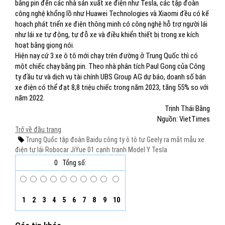
bằng pin đến các nhà sản xuất xe điện như Tesla, các tập đoàn
công nghệ khổng lồ như Huawei Technologies và Xiaomi đều có kế
hoạch phát triển xe điện thông minh có công nghệ hỗ trợ người lái
như lái xe tự động, tự đỗ xe và điều khiển thiết bị trong xe kích
hoạt bằng giọng nói.
Hiện nay cứ 3 xe ô tô mới chạy trên đường ở Trung Quốc thì có
một chiếc chạy bằng pin. Theo nhà phân tích Paul Gong của Công
ty đầu tư và dịch vụ tài chính UBS Group AG dự báo, doanh số bán
xe điện có thể đạt 8,8 triệu chiếc trong năm 2023, tăng 55% so với
năm 2022.
Trịnh Thái Bằng
Nguồn: VietTimes
Trở về đầu trang
Trung Quốc
tập đoàn Baidu
công ty ô tô tư Geely
ra mắt
mẫu xe
điện tự lái
Robocar JiYue 01
cạnh tranh
Model Y
Tesla
0
Tổng số:
1
2
3
4
5
6
7
8
9
10