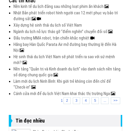
Các tin khác
Nền kinh tế du lịch đằng sau những loạt phim ăn khách
Nhật Bản phát triển robot hình người cao 12 mét phục vụ bảo trì
đường sắt
Xây dựng hệ sinh thái du lịch số Việt Nam
Ngành du lịch nỗ lực tháo gỡ “điểm nghẽn” chuyển đổi số
Đấu trường MMA robot, trận chiến khắc nghiệt
Hãng bay Hàn Quốc Parata Air mở đường bay thường lệ đến Hà
Nội
Hệ sinh thái du lịch Việt Nam sẽ phát triển ra sao với sứ mệnh
mới?
Nền tảng "Quản trị và Kinh doanh du lịch" vào danh sách nền tảng
số dùng chung quốc gia
Làm mới du lịch Ninh Bình: Khi giới trẻ không còn đến chỉ để
“Check-in”
Cánh cửa mới để du lịch Việt Nam khai thác thị trường Nga
1
2
3
4
5
...
>>
Tin đọc nhiều