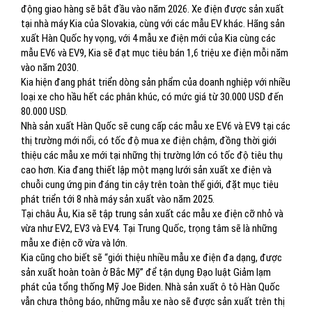
động giao hàng sẽ bắt đầu vào năm 2026. Xe điện được sản xuất
tại nhà máy Kia của Slovakia, cùng với các mẫu EV khác. Hãng sản
xuất Hàn Quốc hy vọng, với 4 mẫu xe điện mới của Kia cùng các
mẫu EV6 và EV9, Kia sẽ đạt mục tiêu bán 1,6 triệu xe điện mỗi năm
vào năm 2030.
Kia hiện đang phát triển dòng sản phẩm của doanh nghiệp với nhiều
loại xe cho hầu hết các phân khúc, có mức giá từ 30.000 USD đến
80.000 USD.
Nhà sản xuất Hàn Quốc sẽ cung cấp các mẫu xe EV6 và EV9 tại các
thị trường mới nổi, có tốc độ mua xe điện chậm, đồng thời giới
thiệu các mẫu xe mới tại những thị trường lớn có tốc độ tiêu thụ
cao hơn. Kia đang thiết lập một mạng lưới sản xuất xe điện và
chuỗi cung ứng pin đáng tin cậy trên toàn thế giới, đặt mục tiêu
phát triển tới 8 nhà máy sản xuất vào năm 2025.
Tại châu Âu, Kia sẽ tập trung sản xuất các mẫu xe điện cỡ nhỏ và
vừa như EV2, EV3 và EV4. Tại Trung Quốc, trọng tâm sẽ là những
mẫu xe điện cỡ vừa và lớn.
Kia cũng cho biết sẽ “giới thiệu nhiều mẫu xe điện đa dạng, được
sản xuất hoàn toàn ở Bắc Mỹ” để tận dụng Đạo luật Giảm lạm
phát của tổng thống Mỹ Joe Biden. Nhà sản xuất ô tô Hàn Quốc
vẫn chưa thông báo, những mẫu xe nào sẽ được sản xuất trên thị