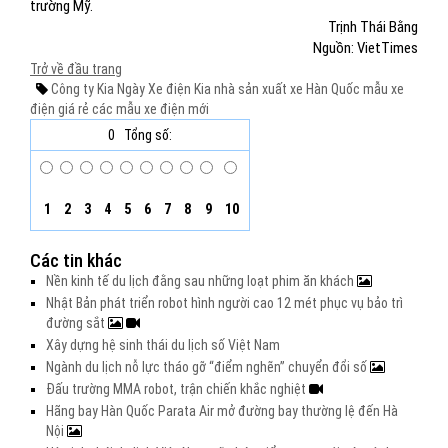
trường Mỹ.
Trịnh Thái Bằng
Nguồn: VietTimes
Trở về đầu trang
Công ty Kia
Ngày Xe điện Kia
nhà sản xuất xe Hàn Quốc
mẫu xe
điện giá rẻ
các mẫu xe điện mới
0
Tổng số:
1
2
3
4
5
6
7
8
9
10
Các tin khác
Nền kinh tế du lịch đằng sau những loạt phim ăn khách
Nhật Bản phát triển robot hình người cao 12 mét phục vụ bảo trì
đường sắt
Xây dựng hệ sinh thái du lịch số Việt Nam
Ngành du lịch nỗ lực tháo gỡ “điểm nghẽn” chuyển đổi số
Đấu trường MMA robot, trận chiến khắc nghiệt
Hãng bay Hàn Quốc Parata Air mở đường bay thường lệ đến Hà
Nội