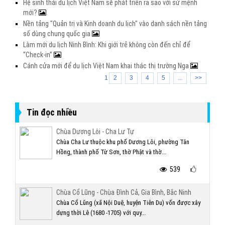
Hệ sinh thái du lịch Việt Nam sẽ phát triển ra sao với sứ mệnh
mới?
Nền tảng "Quản trị và Kinh doanh du lịch" vào danh sách nền tảng
số dùng chung quốc gia
Làm mới du lịch Ninh Bình: Khi giới trẻ không còn đến chỉ để
“Check-in”
Cánh cửa mới để du lịch Việt Nam khai thác thị trường Nga
1
2
3
4
5
...
>>
Tin đọc nhiều
Chùa Dương Lôi - Cha Lư Tự
Chùa Cha Lư thuộc khu phố Dương Lôi, phường Tân
Hồng, thành phố Từ Sơn, thờ Phật và thờ...
539
Chùa Cổ Lũng - Chùa Đình Cả, Gia Bình, Bắc Ninh
Chùa Cổ Lũng (xã Nội Duệ, huyện Tiên Du) vốn được xây
dựng thời Lê (1680 -1705) với quy...