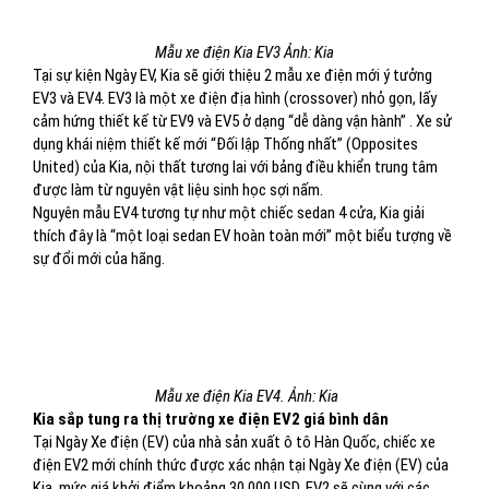
Mẫu xe điện Kia EV3 Ảnh: Kia
Tại sự kiện Ngày EV, Kia sẽ giới thiệu 2 mẫu xe điện mới ý tưởng
EV3 và EV4. EV3 là một xe điện địa hình (crossover) nhỏ gọn, lấy
cảm hứng thiết kế từ EV9 và EV5 ở dạng “dễ dàng vận hành” . Xe sử
dụng khái niệm thiết kế mới “Đối lập Thống nhất” (Opposites
United) của Kia, nội thất tương lai với bảng điều khiển trung tâm
được làm từ nguyên vật liệu sinh học sợi nấm.
Nguyên mẫu EV4 tương tự như một chiếc sedan 4 cửa, Kia giải
thích đây là “một loại sedan EV hoàn toàn mới” một biểu tượng về
sự đổi mới của hãng.
Mẫu xe điện Kia EV4. Ảnh: Kia
Kia sắp tung ra thị trường xe điện EV2 giá bình dân
Tại Ngày Xe điện (EV) của nhà sản xuất ô tô Hàn Quốc, chiếc xe
điện EV2 mới chính thức được xác nhận tại Ngày Xe điện (EV) của
Kia, mức giá khởi điểm khoảng 30.000 USD. EV2 sẽ cùng với các