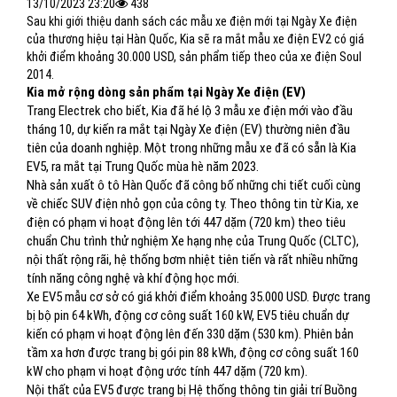
13/10/2023 23:20
438
Sau khi giới thiệu danh sách các mẫu xe điện mới tại Ngày Xe điện
của thương hiệu tại Hàn Quốc, Kia sẽ ra mắt mẫu xe điện EV2 có giá
khởi điểm khoảng 30.000 USD, sản phẩm tiếp theo của xe điện Soul
2014.
Kia mở rộng dòng sản phẩm tại Ngày Xe điện (EV)
Trang Electrek cho biết, Kia đã hé lộ 3 mẫu xe điện mới vào đầu
tháng 10, dự kiến ​​ra mắt tại Ngày Xe điện (EV) thường niên đầu
tiên của doanh nghiệp. Một trong những mẫu xe đã có sẵn là Kia
EV5, ra mắt tại Trung Quốc mùa hè năm 2023.
Nhà sản xuất ô tô Hàn Quốc đã công bố những chi tiết cuối cùng
về chiếc SUV điện nhỏ gọn của công ty. Theo thông tin từ Kia, xe
điện có phạm vi hoạt động lên tới 447 dặm (720 km) theo tiêu
chuẩn Chu trình thử nghiệm Xe hạng nhẹ của Trung Quốc (CLTC),
nội thất rộng rãi, hệ thống bơm nhiệt tiên tiến và rất nhiều những
tính năng công nghệ và khí động học mới.
Xe EV5 mẫu cơ sở có giá khởi điểm khoảng 35.000 USD. Được trang
bị bộ pin 64 kWh, động cơ công suất 160 kW, EV5 tiêu chuẩn dự
kiến có phạm vi hoạt động lên đến 330 dặm (530 km). Phiên bản
tầm xa hơn được trang bị gói pin 88 kWh, động cơ công suất 160
kW cho phạm vi hoạt động ước tính 447 dặm (720 km).
Nội thất của EV5 được trang bị Hệ thống thông tin giải trí Buồng