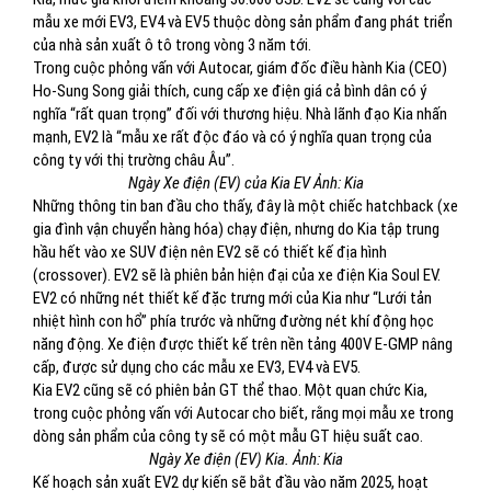
mẫu xe mới EV3, EV4 và EV5 thuộc dòng sản phẩm đang phát triển
của nhà sản xuất ô tô trong vòng 3 năm tới.
Trong cuộc phỏng vấn với Autocar, giám đốc điều hành Kia (CEO)
Ho-Sung Song giải thích, cung cấp xe điện giá cả bình dân có ý
nghĩa “rất quan trọng” đối với thương hiệu. Nhà lãnh đạo Kia nhấn
mạnh, EV2 là “mẫu xe rất độc đáo và có ý nghĩa quan trọng của
công ty với thị trường châu Âu”.
Ngày Xe điện (EV) của Kia EV Ảnh: Kia
Những thông tin ban đầu cho thấy, đây là một chiếc hatchback (xe
gia đình vận chuyển hàng hóa) chạy điện, nhưng do Kia tập trung
hầu hết vào xe SUV điện nên EV2 sẽ có thiết kế địa hình
(crossover). EV2 sẽ là phiên bản hiện đại của xe điện Kia Soul EV.
EV2 có những nét thiết kế đặc trưng mới của Kia như “Lưới tản
nhiệt hình con hổ” phía trước và những đường nét khí động học
năng động. Xe điện được thiết kế trên nền tảng 400V E-GMP nâng
cấp, được sử dụng cho các mẫu xe EV3, EV4 và EV5.
Kia EV2 cũng sẽ có phiên bản GT thể thao. Một quan chức Kia,
trong cuộc phỏng vấn với Autocar cho biết, rằng mọi mẫu xe trong
dòng sản phẩm của công ty sẽ có một mẫu GT hiệu suất cao.
Ngày Xe điện (EV) Kia. Ảnh: Kia
Kế hoạch sản xuất EV2 dự kiến ​​sẽ bắt đầu vào năm 2025, hoạt