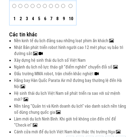
1
2
3
4
5
6
7
8
9
10
Các tin khác
Nền kinh tế du lịch đằng sau những loạt phim ăn khách
Nhật Bản phát triển robot hình người cao 12 mét phục vụ bảo trì
đường sắt
Xây dựng hệ sinh thái du lịch số Việt Nam
Ngành du lịch nỗ lực tháo gỡ “điểm nghẽn” chuyển đổi số
Đấu trường MMA robot, trận chiến khắc nghiệt
Hãng bay Hàn Quốc Parata Air mở đường bay thường lệ đến Hà
Nội
Hệ sinh thái du lịch Việt Nam sẽ phát triển ra sao với sứ mệnh
mới?
Nền tảng "Quản trị và Kinh doanh du lịch" vào danh sách nền tảng
số dùng chung quốc gia
Làm mới du lịch Ninh Bình: Khi giới trẻ không còn đến chỉ để
“Check-in”
Cánh cửa mới để du lịch Việt Nam khai thác thị trường Nga