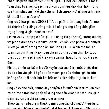
Zhao Jingwen, nhà nghiên cứu tại QIBEBT nói với Science Times:
“Bản chất tự nhiên của pin natri-ion có nhiều khó khăn hơn trong
quá trình phát triển để thay thế pin lithium-ion với những tính năng
kỹ thuật tương đương”.
Ông lưu ý, loại pin của QIBEBT “được phát triển mang tính đổi mới”
đã thành công tăng cường mật độ năng lượng đồng thời giảm
trọng lượng và giá thành sản xuất.
Pin 60 volt 20 amp giờ của QIBEBT nặng 10kg (22lbs), tương đương
với pin xe điện tay ga lithium-ion tiêu chuẩn, cho phạm vi di chuyển
70km (43 dặm) trong một lần sạc. Pin QIBEBT là pin thể rắn, an
toàn hơn pin lithium - ion tiêu chuẩn có chất điện phân lỏng, có
thể bốc cháy và phát nổ khi xảy ra tai nạn hoặc hỏng hóc khi sạc
điện.
Khi thực hiện bài kiểm tra độ xuyên qua của đinh, một chiếc đinh
được cắm vào pin để gây đoản mạch, pin của nhóm nghiên cứu
không bốc khói hoặc bắt lửa bốc cháy như nhiều loại pin lithium-
ion.
Ông Zhao cho biết, những dây chuyền sản xuất pin lithium-ion hiện
tại có thể được nâng cấp sử dụng cho sản xuất pin natri-ion, giúp
giảm rất lớn chi phí sản xuất loại pin mới.
Theo trang Taibao, pin thương mại cung cấp cho người tiêu dùng,
như pin của hãng Xuexiong hiện đắt hơn pin lithium-ion. Nhưng khi