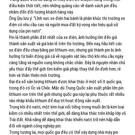
điều kiện thời tiết, nên những quảng cáo về danh sách pin đều
nhắm đến đối tượng khách hàng này.
Ông Qiu lưu ý: “Lĩnh vực xe điện hai bánh là phân khúc thị trường xe
điện có nhu cầu cao và người mua đặt kỳ vọng vào hiệu quả sử
dụng của pin natri”.
Pin là thành phần đắt nhất của xe điện, ảnh hưởng lớn đến giá
thành sản xuất và giá bán lẻ trên thị trường. Đến nay, hầu hết các
xe điện đều chạy bằng pin lithium-ion, nhưng giá thành pin bị ảnh
hưởng từ biến động giá cả về nguyên vật liệu thô khi nhu cầu ngày
càng tăng và nguồn cung không chắc chắn. Đây là nguyên nhân chủ
yếu thúc đẩy thế giới tìm kiếm giải pháp thay thế ổn định hơn, rẻ
hơn và thân thiện môi trường.
Đại đa số sản lượng lithium được khai thác ở một số ít quốc gia,
trong đó có Úc và Chile. Mặc dù Trung Quốc sản xuất phần lớn pin
lithium-ion trên thế giới nhưng quốc gia này lại phụ thuộc rất nhiều
vào nhập khẩu lithium để duy trì hoạt động sản xuất.
Trong khi đó natri, một kim loại nổi tiếng trong muối ăn là kim loại
kiềm có nhiều nhất trên thế giới, dễ dàng khai thác trên khắp lớp vỏ
Trái đất. Khả năng dễ dàng khai thác khiến natri trở nên hấp dẫn
đối với ngành công nghiệp pin.
Trong tương lai, mọi quốc gia đều có thể xây dựng nhà máy pin