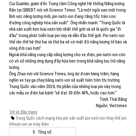
Cui Guanlei, giám đốc Trung tâm Công nghệ Hệ thống Năng lượng
Rắn tại QIBEBT nói với Science Times: “Là một ngôi sao mới trong
lĩnh vực năng lượng mới, pin natri-ion đang tăng tốc trên con
đường công nghiệp hóa sản xuất”. Ông nhấn mạnh: “Trung Quốc là
nhà sản xuất kim loại natri lớn nhất thế giới và sẽ là quốc gia “đi
đầu” trong phát triển loại pin này và dẫn đầu thế giới. Pin natri-ion
thể rắn thế hệ thứ hai và thứ ba sẽ có mật độ năng lượng tế bào và
vòng đời cao hơn”.
Ngoài khả năng cung cấp năng lượng cho xe điện, pin natri-ion còn
có vô số những ứng dụng đầy hứa hẹn trong khả năng lưu trữ năng
lượng.
Ông Zhao nói với Science Times, ông dự đoán hàng trăm, hàng
nghìn xe tay ga chạy bằng natri-ion sẽ xuất hiện trên thị trường
Trung Quốc vào năm 2024, thị phần của những loại pin này trong
các mẫu xe điện hai bánh “sẽ đạt 30 đến 40%, hoặc cao hơn.”
Trịnh Thái Bằng
Nguồn: Viettimes
Trở về đầu trang
Trung Quốc
cách mạng hóa pin
sản xuất
pin natri-ion
thay thế
pin
lithium-ion
xe máy điện
0
Tổng số: