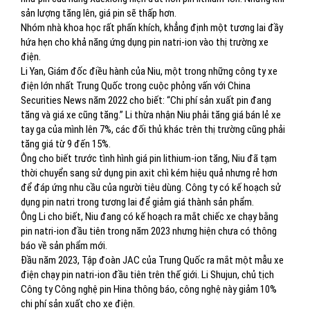
sản lượng tăng lên, giá pin sẽ thấp hơn.
Nhóm nhà khoa học rất phấn khích, khẳng định một tương lai đầy
hứa hẹn cho khả năng ứng dụng pin natri-ion vào thị trường xe
điện.
Li Yan, Giám đốc điều hành của Niu, một trong những công ty xe
điện lớn nhất Trung Quốc trong cuộc phỏng vấn với China
Securities News năm 2022 cho biết: “Chi phí sản xuất pin đang
tăng và giá xe cũng tăng.” Li thừa nhận Niu phải tăng giá bán lẻ xe
tay ga của mình lên 7%, các đối thủ khác trên thị trường cũng phải
tăng giá từ 9 đến 15%.
Ông cho biết trước tình hình giá pin lithium-ion tăng, Niu đã tạm
thời chuyển sang sử dụng pin axit chì kém hiệu quả nhưng rẻ hơn
để đáp ứng nhu cầu của người tiêu dùng. Công ty có kế hoạch sử
dụng pin natri trong tương lai để giảm giá thành sản phẩm.
Ông Li cho biết, Niu đang có kế hoạch ra mắt chiếc xe chạy bằng
pin natri-ion đầu tiên trong năm 2023 nhưng hiện chưa có thông
báo về sản phẩm mới.
Đầu năm 2023, Tập đoàn JAC của Trung Quốc ra mắt một mẫu xe
điện chạy pin natri-ion đầu tiên trên thế giới. Li Shujun, chủ tịch
Công ty Công nghệ pin Hina thông báo, công nghệ này giảm 10%
chi phí sản xuất cho xe điện.