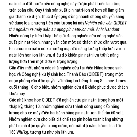
natri cho đất nước nếu công nghệ này được phát triển lan rộng
trên toàn cầu. Quy trình sản xuất pin natri-ion rẻ hơn sẽ làm giảm
giá thành xe điện, thúc đẩy cộng đồng nhanh chóng chuyển sang
sử dụng loại phương tiện của tương lai này.
Nghiên cứu viên QIBEBT
thử nghiệm xe máy điện sử dụng pin natri-ion mới. Ảnh: Handout
Nhiều công ty trên khắp thế giới đang nghiên cứu công nghệ sản
xuất pin natri-ion, nhưng vẫn còn một số thách thức cần vượt qua.
Pin chứa ion natri có xu hướng mật độ năng lượng thấp hơn vì ion
natri lớn hơn ion lithium, điều đó khiến pin natri lưu trữ ít năng
lượng hơn trên một đơn vị trọng lượng.
Gần đây, một nhóm các nhà nghiên cứu tại Viện Năng lượng sinh
học và Công nghệ xử lý sinh học Thanh Đảo (QIBEBT) trong một
cuộc phỏng vấn độc quyền với hãng tin tiếng Trung Science Times
cuối tháng 10 cho biết, nhóm nghiên cứu đã khắc phục được thách
thức này.
Các nhà khoa học QIBEBT đã nghiên cứu pin natri trong hơn một
thập kỷ, tháng 10, nhóm nghiên cứu thành công cung cấp năng
lượng cho xe máy điện hai bánh bằng pin natri-ion thể rắn 60 volt.
Nhóm nghiên cứu cho biết đã chế tạo pin hoàn toàn bằng những
phát minh độc quyền trong nước, có mật độ năng lượng lên tới
160 Wh/kg, tương tự như pin lithium.