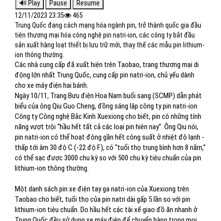
12/11/2023 23:35
465
Trung Quốc đang cách mạng hóa ngành pin, trở thành quốc gia đầu
tiên thương mại hóa công nghệ pin natri-ion, các công ty bắt đầu
sản xuất hàng loạt thiết bị lưu trữ mới, thay thế các mẫu pin lithium-
ion thông thường.
Các nhà cung cấp đã xuất hiện trên Taobao, trang thương mại di
động lớn nhất Trung Quốc, cung cấp pin natri-ion, chủ yếu dành
cho xe máy điện hai bánh.
Ngày 10/11, Trang Bưu điện Hoa Nam buổi sang (SCMP) dẫn phát
biểu của ông Qiu Guo Cheng, đồng sáng lập công ty pin natri-ion
Công ty Công nghệ Bắc Kinh Xuexiong cho biết, pin có những tính
năng vượt trội “hầu hết tất cả các loại pin hiên nay”. Ông Qiu nói,
pin natri-ion có thể hoạt động gần hết công suất ở nhiệt độ lạnh -
thấp tới âm 30 độ C (-22 độ F), có “tuổi thọ trung bình hơn 8 năm,”
có thể sạc được 3000 chu kỳ so với 500 chu kỳ tiêu chuẩn của pin
lithium-ion thông thường.
Một danh sách pin xe điện tay ga natri-ion của Xuexiong trên
Taobao cho biết, tuổi thọ của pin natri dài gấp 5 lần so với pin
lithium-ion tiêu chuẩn. Do hầu hết các tài xế giao đồ ăn nhanh ở
Trung Quốc đều sử dụng xe máy điện để chuyển hàng trong mọi