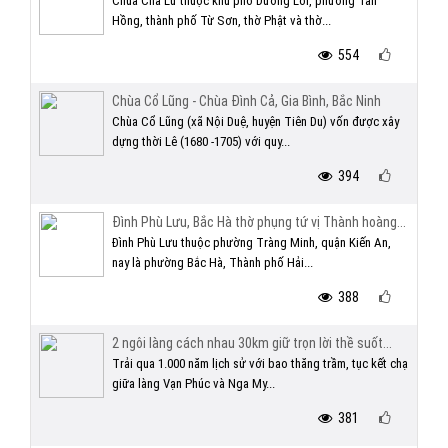
Chùa Cha Lư thuộc khu phố Dương Lôi, phường Tân
Hồng, thành phố Từ Sơn, thờ Phật và thờ...
554
Chùa Cổ Lũng - Chùa Đình Cả, Gia Bình, Bắc Ninh
Chùa Cổ Lũng (xã Nội Duệ, huyện Tiên Du) vốn được xây
dựng thời Lê (1680 -1705) với quy...
394
Đình Phù Lưu, Bắc Hà thờ phụng tứ vị Thành hoàng...
Đình Phù Lưu thuộc phường Tràng Minh, quận Kiến An,
nay là phường Bắc Hà, Thành phố Hải...
388
2 ngôi làng cách nhau 30km giữ trọn lời thề suốt...
Trải qua 1.000 năm lịch sử với bao thăng trầm, tục kết chạ
giữa làng Vạn Phúc và Nga My...
381