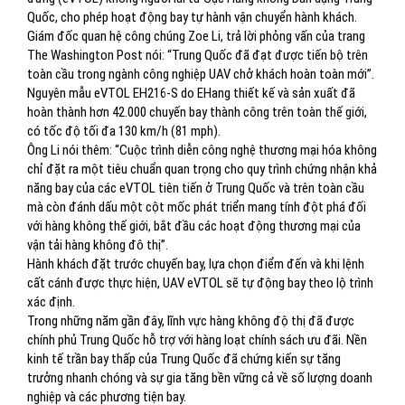
Quốc, cho phép hoạt động bay tự hành vận chuyển hành khách.
Giám đốc quan hệ công chúng Zoe Li, trả lời phỏng vấn của trang
The Washington Post nói: “Trung Quốc đã đạt được tiến bộ trên
toàn cầu trong ngành công nghiệp UAV chở khách hoàn toàn mới”.
Nguyên mẫu eVTOL EH216-S do EHang thiết kế và sản xuất đã
hoàn thành hơn 42.000 chuyến bay thành công trên toàn thế giới,
có tốc độ tối đa 130 km/h (81 mph).
Ông Li nói thêm: “Cuộc trình diễn công nghệ thương mại hóa không
chỉ đặt ra một tiêu chuẩn quan trọng cho quy trình chứng nhận khả
năng bay của các eVTOL tiên tiến ở Trung Quốc và trên toàn cầu
mà còn đánh dấu một cột mốc phát triển mang tính đột phá đối
với hàng không thế giới, bắt đầu các hoạt động thương mại của
vận tải hàng không đô thị”.
Hành khách đặt trước chuyến bay, lựa chọn điểm đến và khi lệnh
cất cánh được thực hiện, UAV eVTOL sẽ tự động bay theo lộ trình
xác định.
Trong những năm gần đây, lĩnh vực hàng không độ thị đã được
chính phủ Trung Quốc hỗ trợ với hàng loạt chính sách ưu đãi. Nền
kinh tế trần bay thấp của Trung Quốc đã chứng kiến ​​sự tăng
trưởng nhanh chóng và sự gia tăng bền vững cả về số lượng doanh
nghiệp và các phương tiện bay.