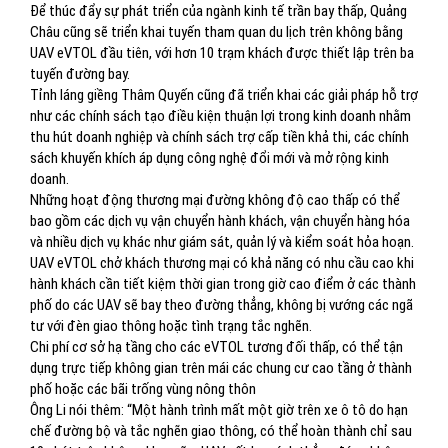
Để thúc đẩy sự phát triển của ngành kinh tế trần bay thấp, Quảng
Châu cũng sẽ triển khai tuyến tham quan du lịch trên không bằng
UAV eVTOL đầu tiên, với hơn 10 trạm khách được thiết lập trên ba
tuyến đường bay.
Tỉnh láng giềng Thâm Quyến cũng đã triển khai các giải pháp hỗ trợ
như các chính sách tạo điều kiện thuận lợi trong kinh doanh nhằm
thu hút doanh nghiệp và chính sách trợ cấp tiền khả thi, các chính
sách khuyến khích áp dụng công nghệ đổi mới và mở rộng kinh
doanh.
Những hoạt động thương mại đường không độ cao thấp có thể
bao gồm các dịch vụ vận chuyển hành khách, vận chuyển hàng hóa
và nhiều dịch vụ khác như giám sát, quản lý và kiểm soát hỏa hoạn.
UAV eVTOL chở khách thương mại có khả năng có nhu cầu cao khi
hành khách cần tiết kiệm thời gian trong giờ cao điểm ở các thành
phố do các UAV sẽ bay theo đường thẳng, không bị vướng các ngã
tư với đèn giao thông hoặc tình trạng tắc nghẽn.
Chi phí cơ sở hạ tầng cho các eVTOL tương đối thấp, có thể tận
dụng trực tiếp không gian trên mái các chung cư cao tầng ở thành
phố hoặc các bãi trống vùng nông thôn
Ông Li nói thêm: “Một hành trình mất một giờ trên xe ô tô do hạn
chế đường bộ và tắc nghẽn giao thông, có thể hoàn thành chỉ sau