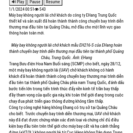
1/1/2024 00:51
543
Máy bay không người lái chở khách do công ty EHang Trung Quốc
thiết kế và sản xuất đã hoàn thành thành công chuyến bay trình diễn
thương mại đầu tiên tại Quảng Châu, mở đầu cho một lĩnh vực giao
thông hoàn toàn mới.
Máy bay không người lái chở khách mẫu EH216-S của EHang hoàn
thành chuyến bay trình diễn thương mại đầu tiên tại thành phố Quảng
Châu, Trung Quốc. Ảnh: EHang
Trang Bưu điện Hoa Nam Buổi sáng (SCMP) cho biết, ngày 28/12,
một máy bay không người lái (UAV) chở khách không có hành
khách đã hoàn thành thành công chuyến bay thương mại trình diễn
đầu tiên tại thành phố Quảng Châu phía nam Trung Quốc, đánh dấu
bước tiến lớn trong tiến trình thúc đẩy nền kinh tế trần bay thấp
đầy tham vọng của quốc gia này, khi toàn thế giới đang trong cuộc
chạy đua phát triển giao thông đường không tầm thấp.
Công ty công nghệ hàng không Ehang có trụ sở tại Quảng Châu
cho biết. Trước chuyến bay trình diễn thương mại, UAV chở khách
này đã đạt được chứng nhận xác định loại và chứng chỉ đủ điều
kiện bay đầu tiên trên thế giới cho máy bay cất và hạ cánh thẳng
đứng (eVTOL) không người lái từ Cục Hàng không Dân dụng Trung