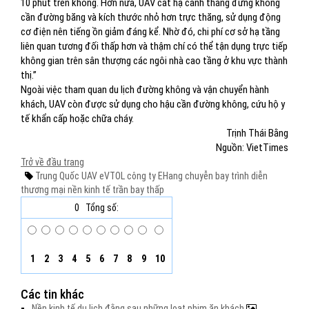
10 phút trên không. Hơn nữa, UAV cất hạ cánh thẳng đứng không
cần đường băng và kích thước nhỏ hơn trực thăng, sử dụng động
cơ điện nên tiếng ồn giảm đáng kể. Nhờ đó, chi phí cơ sở hạ tầng
liên quan tương đối thấp hơn và thậm chí có thể tận dụng trực tiếp
không gian trên sân thượng các ngôi nhà cao tầng ở khu vực thành
thị.”
Ngoài việc tham quan du lịch đường không và vận chuyển hành
khách, UAV còn được sử dụng cho hậu cần đường không, cứu hộ y
tế khẩn cấp hoặc chữa cháy.
Trịnh Thái Bằng
Nguồn: VietTimes
Trở về đầu trang
Trung Quốc
UAV
eVTOL
công ty EHang
chuyễn bay
trình diễn
thương mại
nền kinh tế
trần bay thấp
0
Tổng số:
1
2
3
4
5
6
7
8
9
10
Các tin khác
Nền kinh tế du lịch đằng sau những loạt phim ăn khách