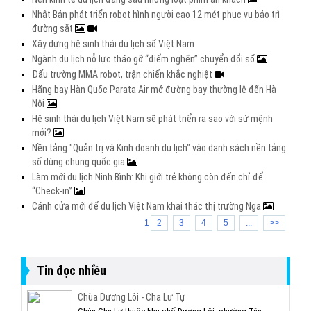
Nhật Bản phát triển robot hình người cao 12 mét phục vụ bảo trì
đường sắt
Xây dựng hệ sinh thái du lịch số Việt Nam
Ngành du lịch nỗ lực tháo gỡ “điểm nghẽn” chuyển đổi số
Đấu trường MMA robot, trận chiến khắc nghiệt
Hãng bay Hàn Quốc Parata Air mở đường bay thường lệ đến Hà
Nội
Hệ sinh thái du lịch Việt Nam sẽ phát triển ra sao với sứ mệnh
mới?
Nền tảng "Quản trị và Kinh doanh du lịch" vào danh sách nền tảng
số dùng chung quốc gia
Làm mới du lịch Ninh Bình: Khi giới trẻ không còn đến chỉ để
“Check-in”
Cánh cửa mới để du lịch Việt Nam khai thác thị trường Nga
1
2
3
4
5
...
>>
Tin đọc nhiều
Chùa Dương Lôi - Cha Lư Tự