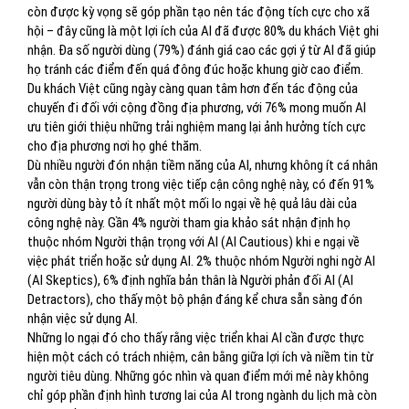
còn được kỳ vọng sẽ góp phần tạo nên tác động tích cực cho xã
hội – đây cũng là một lợi ích của AI đã được 80% du khách Việt ghi
nhận. Đa số người dùng (79%) đánh giá cao các gợi ý từ AI đã giúp
họ tránh các điểm đến quá đông đúc hoặc khung giờ cao điểm.
Du khách Việt cũng ngày càng quan tâm hơn đến tác động của
chuyến đi đối với cộng đồng địa phương, với 76% mong muốn AI
ưu tiên giới thiệu những trải nghiệm mang lại ảnh hưởng tích cực
cho địa phương nơi họ ghé thăm.
Dù nhiều người đón nhận tiềm năng của AI, nhưng không ít cá nhân
vẫn còn thận trọng trong việc tiếp cận công nghệ này, có đến 91%
người dùng bày tỏ ít nhất một mối lo ngại về hệ quả lâu dài của
công nghệ này. Gần 4% người tham gia khảo sát nhận định họ
thuộc nhóm Người thận trọng với AI (AI Cautious) khi e ngại về
việc phát triển hoặc sử dụng AI. 2% thuộc nhóm Người nghi ngờ AI
(AI Skeptics), 6% định nghĩa bản thân là Người phản đối AI (AI
Detractors), cho thấy một bộ phận đáng kể chưa sẵn sàng đón
nhận việc sử dụng AI.
Những lo ngại đó cho thấy rằng việc triển khai AI cần được thực
hiện một cách có trách nhiệm, cân bằng giữa lợi ích và niềm tin từ
người tiêu dùng. Những góc nhìn và quan điểm mới mẻ này không
chỉ góp phần định hình tương lai của AI trong ngành du lịch mà còn