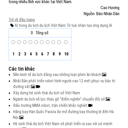
trong nhiều lĩnh vực khác tại Việt Nam.
Cao Hương
Nguồn: Báo Nhân Dân
Trở về đầu trang
AI trong du lịch
du lịch Việt Nam
Trí tuệ nhân tạo
ứng dụng AI.
0
Tổng số:
1
2
3
4
5
6
7
8
9
10
Các tin khác
Nền kinh tế du lịch đằng sau những loạt phim ăn khách
Nhật Bản phát triển robot hình người cao 12 mét phục vụ bảo trì
đường sắt
Xây dựng hệ sinh thái du lịch số Việt Nam
Ngành du lịch nỗ lực tháo gỡ “điểm nghẽn” chuyển đổi số
Đấu trường MMA robot, trận chiến khắc nghiệt
Hãng bay Hàn Quốc Parata Air mở đường bay thường lệ đến Hà
Nội
Hệ sinh thái du lịch Việt Nam sẽ phát triển ra sao với sứ mệnh