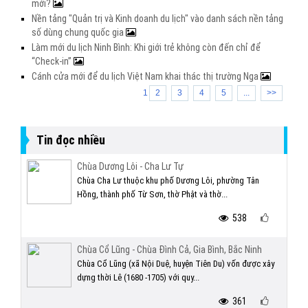
mới?
Nền tảng "Quản trị và Kinh doanh du lịch" vào danh sách nền tảng
số dùng chung quốc gia
Làm mới du lịch Ninh Bình: Khi giới trẻ không còn đến chỉ để
“Check-in”
Cánh cửa mới để du lịch Việt Nam khai thác thị trường Nga
1
2
3
4
5
...
>>
Tin đọc nhiều
Chùa Dương Lôi - Cha Lư Tự
Chùa Cha Lư thuộc khu phố Dương Lôi, phường Tân
Hồng, thành phố Từ Sơn, thờ Phật và thờ...
538
Chùa Cổ Lũng - Chùa Đình Cả, Gia Bình, Bắc Ninh
Chùa Cổ Lũng (xã Nội Duệ, huyện Tiên Du) vốn được xây
dựng thời Lê (1680 -1705) với quy...
361