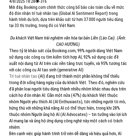
4/8/2025 18:28
316
Mới đây, Booking.com chính thức công bố báo cáo toàn cầu về mức
độ đón nhận trí tuệ nhân tạo (Global AI Sentiment Report) trong
hành trình du lịch, dựa trên khảo sát từ hơn 37.000 người tiêu dùng
tại 33 thị trường, trong đó có Việt Nam.
Du khách Việt Nam trải nghiệm văn hóa tại bản Liền (Lào Cai). (Ảnh:
CAO HƯƠNG)
Theo tỷ lệ khảo sát của Booking.com, 99% người dùng Việt Nam
sử dụng các công cụ tìm kiếm tích hợp AI, 92% sử dụng các đề
xuất nội dung từ AI trên các nền tảng trực tuyến, và 95% tương tác
với các công cụ AI tạo sinh (generative AI)
Trí tuệ nhân tạo
(AI) đang trở thành một phần không thể thiếu
trong đời sống hàng ngày của du khách Việt. Theo đó, nghiên cứu
đã phân loại người tiêu dùng thành nhiều nhóm khác nhau dựa trên
cách họ đón nhận AI: Gần một nửa (47%) du khách Việt thuộc
nhóm Người yêu thích AI (AI Enthusiasts), tức những người tò mò,
hứng thú với những khả năng AI có thể thực hiện, trong khi 28%
thuộc nhóm Người ủng hộ AI (AI Advocates) – tin tưởng vào lợi ích
AI mang lại và ủng hộ ứng dụng công nghệ này một cách có trách
nhiệm.
Bên cạnh việc giúp hành trình trở nên dễ dàng và hiệu quả hơn, AI