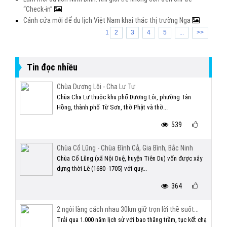
“Check-in”
Cánh cửa mới để du lịch Việt Nam khai thác thị trường Nga
1
2
3
4
5
...
>>
Tin đọc nhiều
Chùa Dương Lôi - Cha Lư Tự
Chùa Cha Lư thuộc khu phố Dương Lôi, phường Tân
Hồng, thành phố Từ Sơn, thờ Phật và thờ...
539
Chùa Cổ Lũng - Chùa Đình Cả, Gia Bình, Bắc Ninh
Chùa Cổ Lũng (xã Nội Duệ, huyện Tiên Du) vốn được xây
dựng thời Lê (1680 -1705) với quy...
364
2 ngôi làng cách nhau 30km giữ trọn lời thề suốt...
Trải qua 1.000 năm lịch sử với bao thăng trầm, tục kết chạ