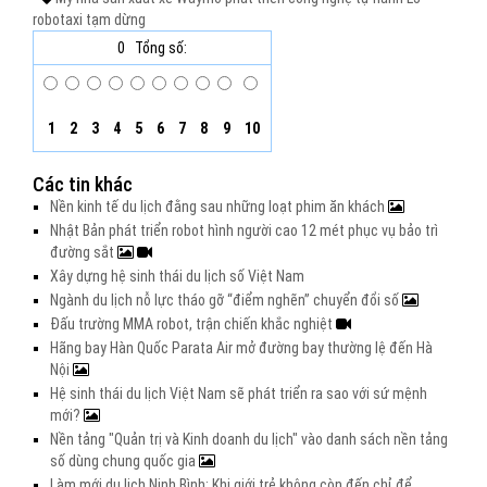
robotaxi
tạm dừng
0
Tổng số:
1
2
3
4
5
6
7
8
9
10
Các tin khác
Nền kinh tế du lịch đằng sau những loạt phim ăn khách
Nhật Bản phát triển robot hình người cao 12 mét phục vụ bảo trì
đường sắt
Xây dựng hệ sinh thái du lịch số Việt Nam
Ngành du lịch nỗ lực tháo gỡ “điểm nghẽn” chuyển đổi số
Đấu trường MMA robot, trận chiến khắc nghiệt
Hãng bay Hàn Quốc Parata Air mở đường bay thường lệ đến Hà
Nội
Hệ sinh thái du lịch Việt Nam sẽ phát triển ra sao với sứ mệnh
mới?
Nền tảng "Quản trị và Kinh doanh du lịch" vào danh sách nền tảng
số dùng chung quốc gia
Làm mới du lịch Ninh Bình: Khi giới trẻ không còn đến chỉ để