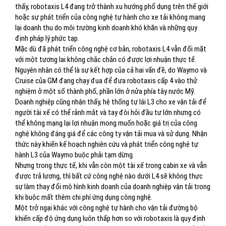
thấy, robotaxis L4 đang trở thành xu hướng phổ dụng trên thế giới
hoặc sự phát triển của công nghệ tự hành cho xe tải không mang
lại doanh thu do môi trường kinh doanh khó khăn và những quy
định pháp lý phức tạp.
Mặc dù đã phát triển công nghệ cơ bản, robotaxis L4 vẫn đối mặt
với một tương lai không chắc chắn có được lợi nhuận thực tế.
Nguyên nhân có thể là sự kết hợp của cả hai vấn đề, do Waymo và
Cruise của GM đang chạy đua để đưa robotaxis cấp 4 vào thử
nghiệm ở một số thành phố, phần lớn ở nửa phía tây nước Mỹ.
Doanh nghiệp cũng nhận thấy, hệ thống tự lái L3 cho xe vận tải để
người tài xế có thể rảnh mắt và tay đòi hỏi đầu tư lớn nhưng có
thể không mạng lại lợi nhuận mong muốn hoặc giá trị của công
nghệ không đáng giá để các công ty vận tải mua và sử dụng. Nhận
thức này khiến kế hoạch nghiên cứu và phát triển công nghệ tự
hành L3 của Waymo buộc phải tạm dừng.
Nhưng trong thực tế, khi vẫn còn một tài xế trong cabin xe và vẫn
được trả lương, thì bất cứ công nghệ nào dưới L4 sẽ không thực
sự làm thay đổi mô hình kinh doanh của doanh nghiệp vận tải trong
khi buộc mất thêm chi phí ứng dụng công nghệ.
Một trở ngại khác với công nghệ tự hành cho vận tải đường bộ
khiến cấp độ ứng dụng luôn thấp hơn so với robotaxis là quy định