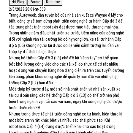
2/8/2023 20:01
568
Trang Autoweek, dẫn tuyên bố của nhà sản xuất xe Waymo ở Mỹ cho
biết, công ty sẽ tạm dừng phát triển công nghệ tự hành Cấp độ 3 để
tập trung phát triển robotaxis đạt được mục tiêu thương mại hóa.
Trong những năm đầu phát triển xe tự lái, tiềm năng của công nghệ
đối với ngành vận tải đường bộ có hy vọng lớn, xe tải tự hành Cấp
độ 5 (L5) không người lái được coi là viễn cảnh tương lai, cần vài
thập kỷ để thành hiện thực.
Nhưng hệ thống Cấp độ 3 (L3) chế độ lái “rảnh tay” có thể giảm
bớt khối lượng công việc cho các tài xế, do thực tế có rất nhiều
hoạt động vận chuyển hàng hóa đang diễn ra trên các tuyến đường
liên bang, phân khúc công nghệ dễ quản lý hơn đối với những hệ
thống Cấp 2 (L2) ban đầu.
Một thập kỷ trước đây, một số nhà phát triển và nhà sản xuất xe
tải dự đoán rằng, các hệ thống Cấp độ 3 (L3) có thể trở nên phổ
biến trong ngành vận tải sau vài năm, ngay khi công nghệ đó được
hoàn thiện cho EV.
Nhưng trong thực tế phát triển công nghệ xe tự hành, hiện thực là
một bức tranh rất khác biệt và nhiều sắc thái phức tạp. Khi
robotaxis Cấp 4 (L4) đang được triển khai cho các hoạt động
thương mại thử nghiệm đầu tiên ở các thành phố như San