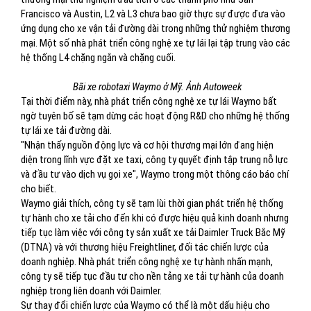
Francisco và Austin, L2 và L3 chưa bao giờ thực sự được đưa vào
ứng dụng cho xe vận tải đường dài trong những thử nghiệm thương
mại. Một số nhà phát triển công nghệ xe tự lái lại tập trung vào các
hệ thống L4 chặng ngắn và chặng cuối.
Bãi xe robotaxi Waymo ở Mỹ. Ảnh Autoweek
Tại thời điểm này, nhà phát triển công nghệ xe tự lái Waymo bất
ngờ tuyên bố sẽ tạm dừng các hoạt động R&D cho những hệ thống
tự lái xe tải đường dài.
"Nhận thấy nguồn động lực và cơ hội thương mại lớn đang hiện
diện trong lĩnh vực đặt xe taxi, công ty quyết định tập trung nỗ lực
và đầu tư vào dịch vụ gọi xe", Waymo trong một thông cáo báo chí
cho biết.
Waymo giải thích, công ty sẽ tạm lùi thời gian phát triển hệ thống
tự hành cho xe tải cho đến khi có được hiệu quả kinh doanh nhưng
tiếp tục làm việc với công ty sản xuất xe tải Daimler Truck Bắc Mỹ
(DTNA) và với thương hiệu Freightliner, đối tác chiến lược của
doanh nghiệp. Nhà phát triển công nghệ xe tự hành nhấn mạnh,
công ty sẽ tiếp tục đầu tư cho nền tảng xe tải tự hành của doanh
nghiệp trong liên doanh với Daimler.
Sự thay đổi chiến lược của Waymo có thể là một dấu hiệu cho