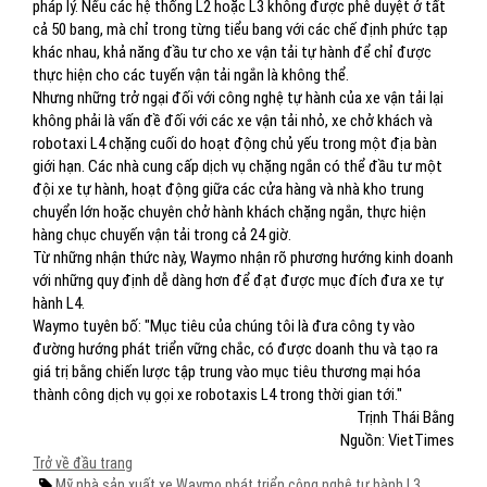
pháp lý. Nếu các hệ thống L2 hoặc L3 không được phê duyệt ở tất
cả 50 bang, mà chỉ trong từng tiểu bang với các chế định phức tạp
khác nhau, khả năng đầu tư cho xe vận tải tự hành để chỉ được
thực hiện cho các tuyến vận tải ngắn là không thể.
Nhưng những trở ngại đối với công nghệ tự hành của xe vận tải lại
không phải là vấn đề đối với các xe vận tải nhỏ, xe chở khách và
robotaxi L4 chặng cuối do hoạt động chủ yếu trong một địa bàn
giới hạn. Các nhà cung cấp dịch vụ chặng ngắn có thể đầu tư một
đội xe tự hành, hoạt động giữa các cửa hàng và nhà kho trung
chuyển lớn hoặc chuyên chở hành khách chặng ngắn, thực hiện
hàng chục chuyến vận tải trong cả 24 giờ.
Từ những nhận thức này, Waymo nhận rõ phương hướng kinh doanh
với những quy định dễ dàng hơn để đạt được mục đích đưa xe tự
hành L4.
Waymo tuyên bố: "Mục tiêu của chúng tôi là đưa công ty vào
đường hướng phát triển vững chắc, có được doanh thu và tạo ra
giá trị bằng chiến lược tập trung vào mục tiêu thương mại hóa
thành công dịch vụ gọi xe robotaxis L4 trong thời gian tới."
Trịnh Thái Bằng
Nguồn: VietTimes
Trở về đầu trang
Mỹ
nhà sản xuất xe
Waymo
phát triển
công nghệ tự hành L3