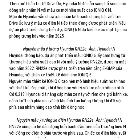
Theo một bản tin từ Drive Úc, Hyundai N đã sẵn sàng bổ sung cho
dòng sản phẩm N với mẫu xe mới hiệu suất cao IONIQ 6 N.
Mặc dù Hyundai vẫn chưa xác nhận kế hoạch nhưng bài viết trên
Drive Úc lưu ý, mẫu xe điện N tiếp theo đang được phát triển. Nếu
dự án phát triển đúng tiến độ, IONIQ 6 N dự kiến ​​sẽ có mặt tại các
phòng trưng bày vào năm 2025.
Nguyên mẫu ý tưởng Hyundai RN22e. Ảnh: Hyundai N
Huyndai thông báo, dự án phát triển mẫu IONIQ 6 lấy cảm hứng từ
thương hiệu hiệu suất cao N với mẫu ý tưởng RN22e, được ra mắt
vào năm 2022. RN22e được phát triển trên nền tảng E-GMP của
Hyundai, với thân xe thiết kế dành cho IONIQ 6.
Nguyên mẫu thiết kế IONIQ 6 tạo nên mô hình hiệu suất hoàn hảo
với thiết kế đẹp mắt, khí động học với tỷ số lực cản không khí là
Cd 0,218. Hyundai đã nâng cấp mẫu xe này với rèm che gió bánh xe,
cánh lướt gió phía sau và bộ khuếch tán luồng không khí đồ sộ
phía sau nhằm nâng cao tính khí động học.
Nguyên mẫu ý tưởng xe điện Hyundai RN22e. Ảnh: Hyundai N
RN22e cũng có hệ dẫn động bốn bánh đầu tiên của thương hiệu N
với động cơ điện ở phía trước và phía sau. Chiếc xe điện hiệu suất