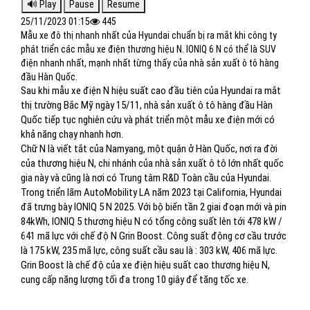
25/11/2023 01:15
445
Mẫu xe đô thị nhanh nhất của Hyundai chuẩn bị ra mắt khi công ty
phát triển các mẫu xe điện thương hiệu N. IONIQ 6 N có thể là SUV
điện nhanh nhất, mạnh nhất từng thấy của nhà sản xuất ô tô hàng
đầu Hàn Quốc.
Sau khi mẫu xe điện N hiệu suất cao đầu tiên của Hyundai ra mắt
thị trường Bắc Mỹ ngày 15/11, nhà sản xuất ô tô hàng đầu Hàn
Quốc tiếp tục nghiên cứu và phát triển một mẫu xe điện mới có
khả năng chạy nhanh hơn.
Chữ N là viết tắt của Namyang, một quận ở Hàn Quốc, nơi ra đời
của thương hiệu N, chi nhánh của nhà sản xuất ô tô lớn nhất quốc
gia này và cũng là nơi có Trung tâm R&D Toàn cầu của Hyundai.
Trong triển lãm AutoMobility LA năm 2023 tại California, Hyundai
đã trưng bày IONIQ 5 N 2025. Với bộ biến tần 2 giai đoạn mới và pin
84kWh, IONIQ 5 thương hiệu N có tổng công suất lên tới 478 kW /
641 mã lực với chế độ N Grin Boost. Công suất động cơ cầu trước
là 175 kW, 235 mã lực, công suất cầu sau là : 303 kW, 406 mã lực.
Grin Boost là chế độ của xe điện hiệu suất cao thương hiệu N,
cung cấp năng lượng tối đa trong 10 giây để tăng tốc xe.