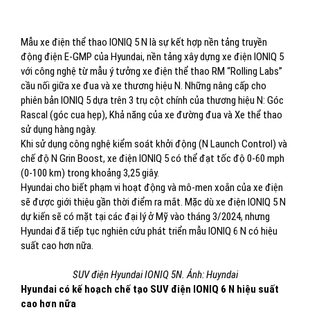
Mẫu xe điện thể thao IONIQ 5 N là sự kết hợp nền tảng truyền
động điện E-GMP của Hyundai, nền tảng xây dựng xe điện IONIQ 5
với công nghệ từ mẫu ý tưởng xe điện thể thao RM “Rolling Labs”
cầu nối giữa xe đua và xe thương hiệu N. Những nâng cấp cho
phiên bản IONIQ 5 dựa trên 3 trụ cột chính của thương hiệu N: Góc
Rascal (góc cua hẹp), Khả năng của xe đường đua và Xe thể thao
sử dụng hàng ngày.
Khi sử dụng công nghệ kiểm soát khởi động (N Launch Control) và
chế độ N Grin Boost, xe điện IONIQ 5 có thể đạt tốc độ 0-60 mph
(0-100 km) trong khoảng 3,25 giây.
Hyundai cho biết phạm vi hoạt động và mô-men xoắn của xe điện
sẽ được giới thiệu gần thời điểm ra mắt. Mặc dù xe điện IONIQ 5 N
dự kiến sẽ có mặt tại các đại lý ở Mỹ vào tháng 3/2024, nhưng
Hyundai đã tiếp tục nghiên cứu phát triển mẫu IONIQ 6 N có hiệu
suất cao hơn nữa.
SUV điện Hyundai IONIQ 5N. Ảnh: Huyndai
Hyundai có kế hoạch chế tạo SUV điện IONIQ 6 N hiệu suất
cao hơn nữa