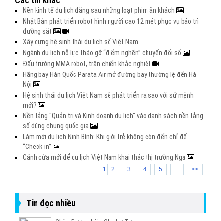
Các tin khác
Nền kinh tế du lịch đằng sau những loạt phim ăn khách
Nhật Bản phát triển robot hình người cao 12 mét phục vụ bảo trì
đường sắt
Xây dựng hệ sinh thái du lịch số Việt Nam
Ngành du lịch nỗ lực tháo gỡ “điểm nghẽn” chuyển đổi số
Đấu trường MMA robot, trận chiến khắc nghiệt
Hãng bay Hàn Quốc Parata Air mở đường bay thường lệ đến Hà
Nội
Hệ sinh thái du lịch Việt Nam sẽ phát triển ra sao với sứ mệnh
mới?
Nền tảng "Quản trị và Kinh doanh du lịch" vào danh sách nền tảng
số dùng chung quốc gia
Làm mới du lịch Ninh Bình: Khi giới trẻ không còn đến chỉ để
“Check-in”
Cánh cửa mới để du lịch Việt Nam khai thác thị trường Nga
1
2
3
4
5
...
>>
Tin đọc nhiều