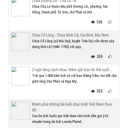
Chùa Dương Lôi - Cha Lư Tự
Chùa Cha Lư thuộc khu phố Dương Lôi, phường Tân
Hồng, thành phố Từ Sơn, thờ Phật và thờ...
536
Chùa Cổ Lũng - Chùa Đình Cả, Gia Bình, Bắc Ninh
Chùa Cổ Lũng (xã Nội Duệ, huyện Tiên Du) vốn được xây
dựng thời Lê (1680 -1705) với quy...
359
2 ngôi làng cách nhau 30km giữ trọn lời thề suốt...
Trải qua 1.000 năm lịch sử với bao thăng trầm, tục kết chạ
giữa làng Vạn Phúc và Nga My...
353
Khám phá những bãi biển đẹp nhất Việt Nam theo
đề...
Cục Du lịch Quốc gia Việt Nam vừa trích dẫn gợi ý từ
chuyên trang du lịch Lonely Planet...