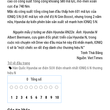
cao có công suất tổng cộng khoảng 580 mã lực, mô-men xoắn
cực đại 740 Nm.
Mặc dù công suất tổng công ban đầu thấp hơn 601 mã lực của
IONIQ 5 N (641 mã lực với chế độ N Grin Boost, nhưng trong 2 năm
nữa, Hyundai dự kiến phiên bản sản xuất sẽ mạnh hơn IONIQ 5 N.
Nguyên mẫu ý tưởng xe điện Hyundai RN22e. Ảnh: Hyundai N
Albert Biermann, cựu giám đốc phát triển của Hyundai N, trong
cuộc nói chuyện với Drive vào đầu mùa hè này đã nhấn mạnh, IONIQ
6 sẽ là “một chiếc xe rất đẹp dành cho thương hiệu N.”
Trịnh Thái Bằng
Nguồn: VietTimes
Trở về đầu trang
Hàn Quốc
Hyundai
xe điện
SUV điện nhanh nhất
IONIQ 6 N
thương
hiệu N
0
Tổng số:
1
2
3
4
5
6
7
8
9
10