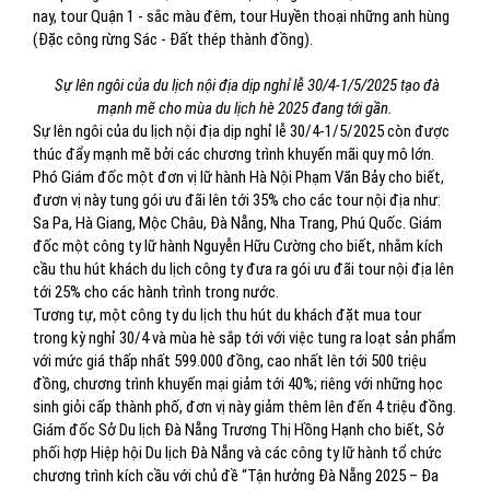
nay, tour Quận 1 - sắc màu đêm, tour Huyền thoại những anh hùng
(Đặc công rừng Sác - Đất thép thành đồng).
Sự lên ngôi của du lịch nội địa dịp nghỉ lễ 30/4-1/5/2025 tạo đà
mạnh mẽ cho mùa du lịch hè 2025 đang tới gần.
Sự lên ngôi của du lịch nội địa dịp nghỉ lễ 30/4-1/5/2025 còn được
thúc đẩy mạnh mẽ bởi các chương trình khuyến mãi quy mô lớn.
Phó Giám đốc một đơn vị lữ hành Hà Nội Phạm Văn Bảy cho biết,
đươn vị này tung gói ưu đãi lên tới 35% cho các tour nội địa như:
Sa Pa, Hà Giang, Mộc Châu, Đà Nẵng, Nha Trang, Phú Quốc. Giám
đốc một công ty lữ hành Nguyễn Hữu Cường cho biết, nhằm kích
cầu thu hút khách du lịch công ty đưa ra gói ưu đãi tour nội địa lên
tới 25% cho các hành trình trong nước.
Tương tự, một công ty du lịch thu hút du khách đặt mua tour
trong kỳ nghỉ 30/4 và mùa hè sắp tới với việc tung ra loạt sản phẩm
với mức giá thấp nhất 599.000 đồng, cao nhất lên tới 500 triệu
đồng, chương trình khuyến mại giảm tới 40%; riêng với những học
sinh giỏi cấp thành phố, đơn vị này giảm thêm lên đến 4 triệu đồng.
Giám đốc Sở Du lịch Đà Nẵng Trương Thị Hồng Hạnh cho biết, Sở
phối hợp Hiệp hội Du lịch Đà Nẵng và các công ty lữ hành tổ chức
chương trình kích cầu với chủ đề “Tận hưởng Đà Nẵng 2025 – Đa