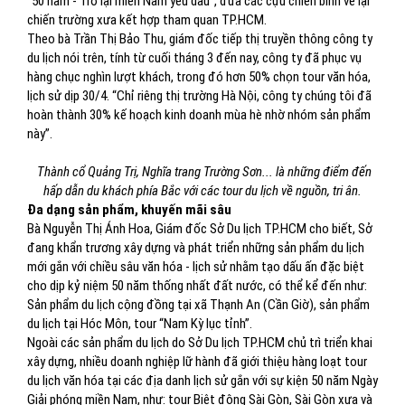
“50 năm - Trở lại miền Nam yêu dấu”, đưa các cựu chiến binh về lại
chiến trường xưa kết hợp tham quan TP.HCM.
Theo bà Trần Thị Bảo Thu, giám đốc tiếp thị truyền thông công ty
du lịch nói trên, tính từ cuối tháng 3 đến nay, công ty đã phục vụ
hàng chục nghìn lượt khách, trong đó hơn 50% chọn tour văn hóa,
lịch sử dịp 30/4. “Chỉ riêng thị trường Hà Nội, công ty chúng tôi đã
hoàn thành 30% kế hoạch kinh doanh mùa hè nhờ nhóm sản phẩm
này”.
Thành cổ Quảng Trị, Nghĩa trang Trường Sơn... là những điểm đến
hấp dẫn du khách phía Bắc với các tour du lịch về nguồn, tri ân.
Đa dạng sản phẩm, khuyến mãi sâu
Bà Nguyễn Thị Ánh Hoa, Giám đốc Sở Du lịch TP.HCM cho biết, Sở
đang khẩn trương xây dựng và phát triển những sản phẩm du lịch
mới gắn với chiều sâu văn hóa - lịch sử nhằm tạo dấu ấn đặc biệt
cho dịp kỷ niệm 50 năm thống nhất đất nước, có thể kể đến như:
Sản phẩm du lịch cộng đồng tại xã Thạnh An (Cần Giờ), sản phẩm
du lịch tại Hóc Môn, tour “Nam Kỳ lục tỉnh”.
Ngoài các sản phẩm du lịch do Sở Du lịch TP.HCM chủ trì triển khai
xây dựng, nhiều doanh nghiệp lữ hành đã giới thiệu hàng loạt tour
du lịch văn hóa tại các địa danh lịch sử gắn với sự kiện 50 năm Ngày
Giải phóng miền Nam, như: tour Biệt động Sài Gòn, Sài Gòn xưa và