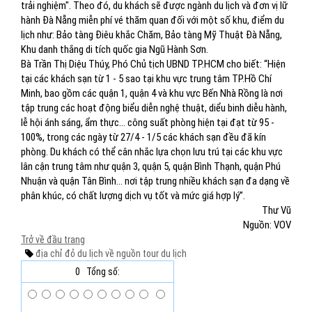
trải nghiệm". Theo đó, du khách sẽ được ngành du lịch và đơn vị lữ
hành Đà Nẵng miễn phí vé thăm quan đối với một số khu, điểm du
lịch như: Bảo tàng Điêu khắc Chăm, Bảo tàng Mỹ Thuật Đà Nẵng,
Khu danh thắng di tích quốc gia Ngũ Hành Sơn.
Bà Trần Thị Diệu Thúy, Phó Chủ tịch UBND TP.HCM cho biết: “Hiện
tại các khách sạn từ 1 - 5 sao tại khu vực trung tâm TP.Hồ Chí
Minh, bao gồm các quận 1, quận 4 và khu vực Bến Nhà Rồng là nơi
tập trung các hoạt động biểu diễn nghệ thuật, diểu binh diễu hành,
lễ hội ánh sáng, ẩm thực… công suất phòng hiện tại đạt từ 95 -
100%, trong các ngày từ 27/4 - 1/5 các khách sạn đều đã kín
phòng. Du khách có thể cân nhắc lựa chọn lưu trú tại các khu vực
lân cận trung tâm như quận 3, quận 5, quận Bình Thạnh, quận Phú
Nhuận và quận Tân Bình… nơi tập trung nhiều khách sạn đa dạng về
phân khúc, có chất lượng dịch vụ tốt và mức giá hợp lý”.
Thư Vũ
Nguồn: VOV
Trở về đầu trang
địa chỉ đỏ
du lịch về nguồn
tour du lịch
0
Tổng số: