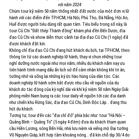
với năm 2024
Chùm tour kỷ niệm 50 năm thống nhất đất nước của một đơn vị lữ
hành với các điểm đến TP.HCM, Hà Nội, Phú Thọ, Đà Nẵng, Hội An,
Huế được người tiêu dùng rất quan tâm. Tiêu biểu trong số này, là
tour Củ Chi “Đất thép Thành đồng” khám phá đền Bến Dược, địa
đạo Củ Chi và show diễn thực cảnh tại địa đạo Củ Chi (1 ngày) đã
được khách đặt kín.
Không chỉ địa đạo Củ Chi đang hút khách du lịch, tại TP.HCM, theo
thông tin từ các doanh nghiệp lữ hành, thay vì chọn những tour
nghỉ dưỡng nước ngoài như mọi năm, nhiều du khách năm nay ưu
tiên hành trình mang dấu ấn lịch sử để cảm nhận không khí tri ân,
tưởng nhớ và sống lại những ký ức hào hùng của dân tộc. Các
doanh nghiệp lữ hành sớm bắt được nhu cầu về nguồn của du
khách do tác động của kỳ nghỉ dài và khí kỷ niệm 50 năm Ngày Giải
phóng miền Nam bung ra các tour daily về nguồn tới các địa danh
như chiến khu Rừng Sác, địa đạo Củ Chi, Dinh Độc Lập… đang thu
hút du khách.
Tương tự, tour đến các “địa chỉ đỏ” phía bắc như: tour “Hà Nội –
Quảng Bình – Quảng Trị” (5 ngày 4 đêm) đưa du khách tham quan
cầu Hiền Lương, sông Bến Hải, nhà lưu niệm và viếng mộ Đại tướng
Võ Nguyên Giáp, kết hợp tắm khoáng nóng... đã kín chỗ dịp 30/4 do