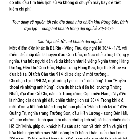
do nhu cầu tìm hiểu lịch sử và không di chuyển máy bay để tiết
kiệm chi phí.
Tour daily về nguồn tới các địa danh như chiến khu Rừng Sác, Dinh
độc lập... cũng hút khách trong dịp nghỉ lễ 30/4-1/5.
Các “địa chỉ đỏ” hút khách dịp nghỉ lễ
Một điểm đến khác là Bà Rịa - Vũng Tàu, dịp nghỉ lễ 30/4 - 1/5, với
điểm đến hấp dẫn là huyện đảo Côn Đảo, nơi có nhiều hoạt động ý
nghĩa, thu hút người dân và du khách như lễ viếng Nghĩa trang Hàng
Dương, Đền thờ Côn Đảo, Nghĩa trang Hàng Keo, hội thi kết bè và
đua bè tại Di tích Cầu tàu 914, đi xe đạp vì môi trường...
Ghi nhận tại TP.HCM, một công ty du lịch “trình làng” tour “Huyền
thoại về những anh hùng”, đưa du khách đến hội trường Thống
Nhất, địa đạo Củ Chi, căn cứ Trung ương Cục miền Nam, đây đều
là những địa danh ghi dấu chiến thắng lịch sử 30/4. Trong khi đó,
một đơn vị lữ hành khác tung bộ sản phẩm “Hành trình ký ức” đến
Quảng Trị, nghĩa trang Trường Sơn, cầu Hiền Lương - sông Bến Hải,
với các chương trình giao lưu nhân chứng lịch sử, tái hiện chiến dịch
Hồ Chí Minh, giúp du khách hiểu sâu sắc hơn về tinh thần và giá trị
hòa bình ngày hôm nay. Một công ty lữ hành khác triển khai tour