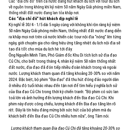
Các “địa chỉ đỏ” trên cả nước đang hút khách du lịch với tour du lịch
về nguồn trong không khí kỷ niệm 50 năm Ngày Giải phóng miền Nam,
thống nhất đất nước đang lan tỏa khắp nơi.
Các “địa chỉ đỏ” hút khách dịp nghỉ lễ
Kỳ nghỉ lễ 30/4 - 1/5 dài 5 ngày cùng với không khí rộn ràng kỷ niệm
50 năm Ngày Giải phóng miền Nam, thống nhất đất nước đang diễn
ra khắp mọi nơi trên cả nước khiến các tour nội địa “nóng” lên từng
ngày, giới chuyên gia cho rằng hiệu ứng tăng nhiệt du lịch nội địa sẽ
tạo đà tốt cho mùa du lịch hè tới đây.
Ông Nguyễn Minh Tâm, Phó Giám đốc Khu Di tích lịch sử địa đạo
Củ Chi, cho biết trong tháng 4, nhân kỷ niệm 50 năm thống nhất
đất nước, địa đạo đã đón tiếp nhiều đoàn khách trong và ngoài
nước. Lượng khách tham quan đã tăng khoảng 20-30% so với năm
2024. Đặc biệt, bộ phim “Địa đạo” đã thu hút đông đảo người dân
ở nhiều độ tuổi khác nhau đến tận nơi để tìm hiểu ý nghĩa lịch sử
của Địa đạo Củ Chi trong thời kỳ chiến tranh: “Bộ phim có sức lan
toả lớn và ảnh hưởng đến lượng khách đến Địa đạo Củ Chi. Khi
phim này được công chiếu, lượng khách đến Địa đạo tăng lên rõ
rệt. Đây là tín hiệu đáng mừng bởi sức hút của bộ phim mà du
khách biết đến Địa đạo Củ Chi nhiều hơn nữa”, ông Tâm nói.
Lượng khách tham quan Địa đạo Củ Chi đã tăng khoảng 20-30% so