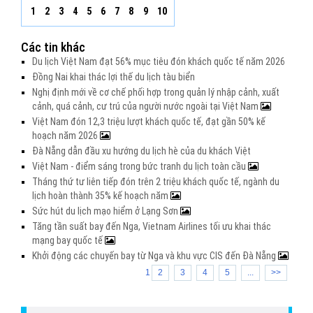
1
2
3
4
5
6
7
8
9
10
Các tin khác
Du lịch Việt Nam đạt 56% mục tiêu đón khách quốc tế năm 2026
Đồng Nai khai thác lợi thế du lịch tàu biển
Nghị định mới về cơ chế phối hợp trong quản lý nhập cảnh, xuất
cảnh, quá cảnh, cư trú của người nước ngoài tại Việt Nam
Việt Nam đón 12,3 triệu lượt khách quốc tế, đạt gần 50% kế
hoạch năm 2026
Đà Nẵng dẫn đầu xu hướng du lịch hè của du khách Việt
Việt Nam - điểm sáng trong bức tranh du lịch toàn cầu
Tháng thứ tư liên tiếp đón trên 2 triệu khách quốc tế, ngành du
lịch hoàn thành 35% kế hoạch năm
Sức hút du lịch mạo hiểm ở Lạng Sơn
Tăng tần suất bay đến Nga, Vietnam Airlines tối ưu khai thác
mạng bay quốc tế
Khởi động các chuyến bay từ Nga và khu vực CIS đến Đà Nẵng
1
2
3
4
5
...
>>