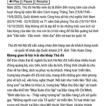
Năm 2025, Thủ đô Hà Nội vinh dự là điểm đến trung tâm của chuỗi
hoạt động kỷ niệm 80 năm Cách mạng Tháng Tám (19/8/1945 -
19/8/2025), Quốc khánh nước Cộng hòa xã hội chủ nghĩa Việt Nam
(02/9/1945 - 02/9/2025) và 71 năm Giải phóng Thủ đô (10/10/1954 -
10/10/2025). Đây không chỉ là dịp để tri ân những mốc son lịch sử
hào hùng của dân tộc mà còn là cơ hội vàng để Hà Nội quảng bá hình
ảnh “Văn hiến - Văn minh - Hiện đại” đến với bạn bè quốc tế.
Thủ đô Hà Nội đã sẵn sàng chào đón hàng vạn du khách trong nước
và quốc tế nhân dịp Quốc khánh 2/9. Ảnh: Trần Xuân Công
Không gian lễ hội trải dài khắp Thủ đô
Để đón chào đại lễ, ngành Du lịch Hà Nội đã triển khai nhiều hoạt
động quảng bá, xúc tiến, kích cầu du lịch, đồng thời chuẩn bị chu
đáo về hạ tầng, dịch vụ phục vụ du khách. Hàng loạt triển lãm,
trưng bày chuyên đề đã mở cửa, mang đến những góc nhìn phong
phú về lịch sử, văn hóa, nghệ thuật. Nổi bật như triển lãm “Bút sắc,
lòng son” tại Nhà tù Hỏa Lò; trưng bày “Mùa thu Độc lập” và tranh
sơn dầu khổ lớn “Mùa Xuân độc lập” tại Bảo tàng Hồ Chí Minh;
“Bình dân học vụ - Thắp sáng tương lai” tại Bảo tàng Lịch sử quốc
gia; “Những người con của Tổ quốc” và triển lãm Trí tuệ nhân tạo
trong mỹ thuật tại Bảo tàng Mỹ thuật Việt Nam. Hoàng thành