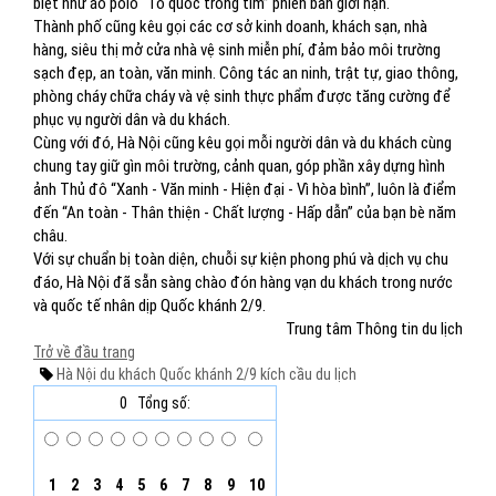
biệt như áo polo “Tổ quốc trong tim” phiên bản giới hạn.
Thành phố cũng kêu gọi các cơ sở kinh doanh, khách sạn, nhà
hàng, siêu thị mở cửa nhà vệ sinh miễn phí, đảm bảo môi trường
sạch đẹp, an toàn, văn minh. Công tác an ninh, trật tự, giao thông,
phòng cháy chữa cháy và vệ sinh thực phẩm được tăng cường để
phục vụ người dân và du khách.
Cùng với đó, Hà Nội cũng kêu gọi mỗi người dân và du khách cùng
chung tay giữ gìn môi trường, cảnh quan, góp phần xây dựng hình
ảnh Thủ đô “Xanh - Văn minh - Hiện đại - Vì hòa bình”, luôn là điểm
đến “An toàn - Thân thiện - Chất lượng - Hấp dẫn” của bạn bè năm
châu.
Với sự chuẩn bị toàn diện, chuỗi sự kiện phong phú và dịch vụ chu
đáo, Hà Nội đã sẵn sàng chào đón hàng vạn du khách trong nước
và quốc tế nhân dịp Quốc khánh 2/9.
Trung tâm Thông tin du lịch
Trở về đầu trang
Hà Nội
du khách
Quốc khánh 2/9
kích cầu du lịch
0
Tổng số:
1
2
3
4
5
6
7
8
9
10