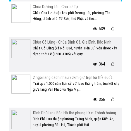
Chùa Dương Lôi - Cha Lư Tự
Chùa Cha Lư thuộc khu phố Dương Lôi, phường Tân
Hồng, thành phố Từ Sơn, thờ Phật và thờ...
539
Chùa Cổ Lũng - Chùa Đình Cả, Gia Bình, Bắc Ninh
Chùa Cổ Lũng (xã Nội Duệ, huyện Tiên Du) vốn được xây
dựng thời Lê (1680 -1705) với quy...
364
2 ngôi làng cách nhau 30km giữ trọn lời thề suốt...
Trải qua 1.000 năm lịch sử với bao thăng trầm, tục kết chạ
giữa làng Vạn Phúc và Nga My...
356
Đình Phù Lưu, Bắc Hà thờ phụng tứ vị Thành hoàng...
Đình Phù Lưu thuộc phường Tràng Minh, quận Kiến An,
nay là phường Bắc Hà, Thành phố Hải...