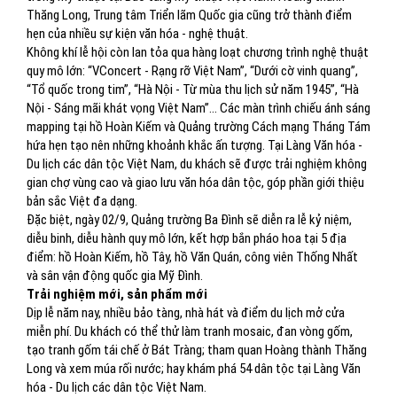
Thăng Long, Trung tâm Triển lãm Quốc gia cũng trở thành điểm
hẹn của nhiều sự kiện văn hóa - nghệ thuật.
Không khí lễ hội còn lan tỏa qua hàng loạt chương trình nghệ thuật
quy mô lớn: “VConcert - Rạng rỡ Việt Nam”, “Dưới cờ vinh quang”,
“Tổ quốc trong tim”, “Hà Nội - Từ mùa thu lịch sử năm 1945”, “Hà
Nội - Sáng mãi khát vọng Việt Nam”... Các màn trình chiếu ánh sáng
mapping tại hồ Hoàn Kiếm và Quảng trường Cách mạng Tháng Tám
hứa hẹn tạo nên những khoảnh khắc ấn tượng. Tại Làng Văn hóa -
Du lịch các dân tộc Việt Nam, du khách sẽ được trải nghiệm không
gian chợ vùng cao và giao lưu văn hóa dân tộc, góp phần giới thiệu
bản sắc Việt đa dạng.
Đặc biệt, ngày 02/9, Quảng trường Ba Đình sẽ diễn ra lễ kỷ niệm,
diễu binh, diễu hành quy mô lớn, kết hợp bắn pháo hoa tại 5 địa
điểm: hồ Hoàn Kiếm, hồ Tây, hồ Văn Quán, công viên Thống Nhất
và sân vận động quốc gia Mỹ Đình.
Trải nghiệm mới, sản phẩm mới
Dịp lễ năm nay, nhiều bảo tàng, nhà hát và điểm du lịch mở cửa
miễn phí. Du khách có thể thử làm tranh mosaic, đan vòng gốm,
tạo tranh gốm tái chế ở Bát Tràng; tham quan Hoàng thành Thăng
Long và xem múa rối nước; hay khám phá 54 dân tộc tại Làng Văn
hóa - Du lịch các dân tộc Việt Nam.