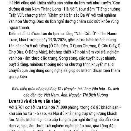
Hà Nội cũng giới thiệu nhiều sản phẩm du lịch mới như: tuyến “Con
đường di sản Nam Thăng Long - Hà Nội”, tour đêm “Tiếng chuông
Trấn Vũ”, chương trình “Khám phá bản sắc Ba Vì” với trải nghiệm
văn hóa Mường, Dao; du lịch nghỉ dưỡng chăm sóc sức khỏe vùng
ngoại thành.
Điểm nhấn là đoàn tàu du lịch hai tầng “Năm Cửa Ô” - The Hanoi
Train, khai trương ngày 19/8/2025, gồm 5 toa hành khách mang
tên các cửa ô nổi tiếng (Ô Cầu Dền, Ô Quan Chưởng, Ô Cầu Giấy, Ô
Chợ Dừa, Ô Đống Mác), kết hợp thiết kế hoài niệm với trải nghiệm
văn hóa - ẩm thực đặc trưng. Song song, các tuyến buýt nhanh,
buýt 2 tầng, minibus thoáng nóc và chương trình khuyến mại di
chuyển qua ứng dụng công nghệ sẽ giúp du khách thuận tiện tham
gia sự kiện.
Biểu diễn múa cồng chiêng Tây Nguyên tại Làng Văn hóa - Du lịch
các dân tộc Việt Nam. Ảnh: Nguyễn Thị Bích Hường
Lưu trú và dịch vụ sẵn sàng
Với 3.761 cơ sở lưu trú, hơn 71.000 phòng, trong đó 85 khách sạn -
khu căn hộ từ 1-5 sao, Hà Nội đủ khả năng đáp ứng lượng khách
lớn. Nhiều khách sạn cao cấp tung ra gói nghỉ dưỡng hấp dẫn kèm
dịch vụ spa, ẩm thực, trải nghiệm ngắm pháo hoa, quà tặng đặc