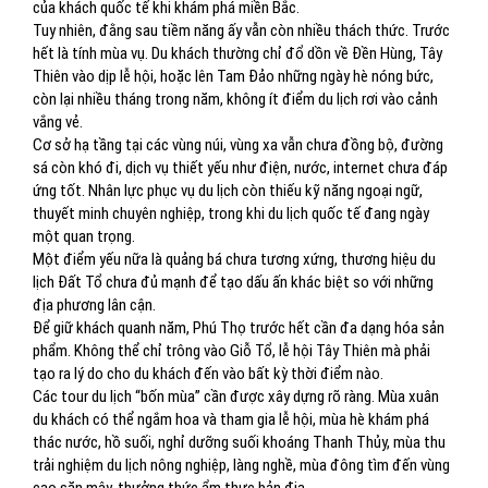
của khách quốc tế khi khám phá miền Bắc.
Tuy nhiên, đằng sau tiềm năng ấy vẫn còn nhiều thách thức. Trước
hết là tính mùa vụ. Du khách thường chỉ đổ dồn về Đền Hùng, Tây
Thiên vào dịp lễ hội, hoặc lên Tam Đảo những ngày hè nóng bức,
còn lại nhiều tháng trong năm, không ít điểm du lịch rơi vào cảnh
vắng vẻ.
Cơ sở hạ tầng tại các vùng núi, vùng xa vẫn chưa đồng bộ, đường
sá còn khó đi, dịch vụ thiết yếu như điện, nước, internet chưa đáp
ứng tốt. Nhân lực phục vụ du lịch còn thiếu kỹ năng ngoại ngữ,
thuyết minh chuyên nghiệp, trong khi du lịch quốc tế đang ngày
một quan trọng.
Một điểm yếu nữa là quảng bá chưa tương xứng, thương hiệu du
lịch Đất Tổ chưa đủ mạnh để tạo dấu ấn khác biệt so với những
địa phương lân cận.
Để giữ khách quanh năm, Phú Thọ trước hết cần đa dạng hóa sản
phẩm. Không thể chỉ trông vào Giỗ Tổ, lễ hội Tây Thiên mà phải
tạo ra lý do cho du khách đến vào bất kỳ thời điểm nào.
Các tour du lịch “bốn mùa” cần được xây dựng rõ ràng. Mùa xuân
du khách có thể ngắm hoa và tham gia lễ hội, mùa hè khám phá
thác nước, hồ suối, nghỉ dưỡng suối khoáng Thanh Thủy, mùa thu
trải nghiệm du lịch nông nghiệp, làng nghề, mùa đông tìm đến vùng