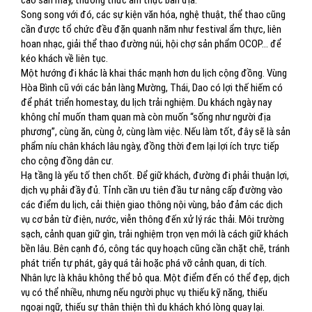
cao săn mây, thưởng thức ẩm thực bản địa.
Song song với đó, các sự kiện văn hóa, nghệ thuật, thể thao cũng
cần được tổ chức đều đặn quanh năm như festival ẩm thực, liên
hoan nhạc, giải thể thao đường núi, hội chợ sản phẩm OCOP... để
kéo khách về liên tục.
Một hướng đi khác là khai thác mạnh hơn du lịch cộng đồng. Vùng
Hòa Bình cũ với các bản làng Mường, Thái, Dao có lợi thế hiếm có
để phát triển homestay, du lịch trải nghiệm. Du khách ngày nay
không chỉ muốn tham quan mà còn muốn “sống như người địa
phương”, cùng ăn, cùng ở, cùng làm việc. Nếu làm tốt, đây sẽ là sản
phẩm níu chân khách lâu ngày, đồng thời đem lại lợi ích trực tiếp
cho cộng đồng dân cư.
Hạ tầng là yếu tố then chốt. Để giữ khách, đường đi phải thuận lợi,
dịch vụ phải đầy đủ. Tỉnh cần ưu tiên đầu tư nâng cấp đường vào
các điểm du lịch, cải thiện giao thông nội vùng, bảo đảm các dịch
vụ cơ bản từ điện, nước, viễn thông đến xử lý rác thải. Môi trường
sạch, cảnh quan giữ gìn, trải nghiệm trọn vẹn mới là cách giữ khách
bền lâu. Bên cạnh đó, công tác quy hoạch cũng cần chặt chẽ, tránh
phát triển tự phát, gây quá tải hoặc phá vỡ cảnh quan, di tích.
Nhân lực là khâu không thể bỏ qua. Một điểm đến có thể đẹp, dịch
vụ có thể nhiều, nhưng nếu người phục vụ thiếu kỹ năng, thiếu
ngoại ngữ, thiếu sự thân thiện thì du khách khó lòng quay lại.