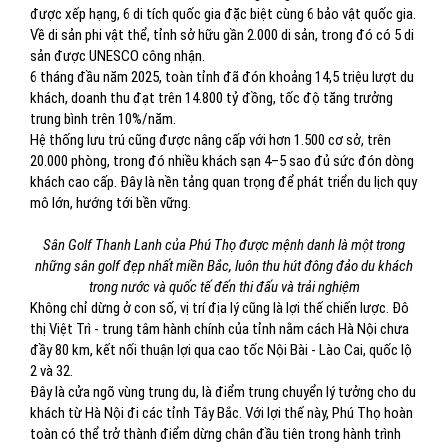
được xếp hạng, 6 di tích quốc gia đặc biệt cùng 6 bảo vật quốc gia.
Về di sản phi vật thể, tỉnh sở hữu gần 2.000 di sản, trong đó có 5 di
sản được UNESCO công nhận.
6 tháng đầu năm 2025, toàn tỉnh đã đón khoảng 14,5 triệu lượt du
khách, doanh thu đạt trên 14.800 tỷ đồng, tốc độ tăng trưởng
trung bình trên 10%/năm.
Hệ thống lưu trú cũng được nâng cấp với hơn 1.500 cơ sở, trên
20.000 phòng, trong đó nhiều khách sạn 4–5 sao đủ sức đón dòng
khách cao cấp. Đây là nền tảng quan trọng để phát triển du lịch quy
mô lớn, hướng tới bền vững.
Sân Golf Thanh Lanh của Phú Thọ được mệnh danh là một trong
những sân golf đẹp nhất miền Bắc, luôn thu hút đông đảo du khách
trong nước và quốc tế đến thi đấu và trải nghiệm
Không chỉ dừng ở con số, vị trí địa lý cũng là lợi thế chiến lược. Đô
thị Việt Trì - trung tâm hành chính của tỉnh nằm cách Hà Nội chưa
đầy 80 km, kết nối thuận lợi qua cao tốc Nội Bài - Lào Cai, quốc lộ
2 và 32.
Đây là cửa ngõ vùng trung du, là điểm trung chuyển lý tưởng cho du
khách từ Hà Nội đi các tỉnh Tây Bắc. Với lợi thế này, Phú Thọ hoàn
toàn có thể trở thành điểm dừng chân đầu tiên trong hành trình