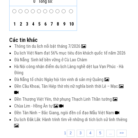
0
Tổng số:
1
2
3
4
5
6
7
8
9
10
Các tin khác
Thông tin du lịch nổi bật tháng 7/2026
Du lịch Việt Nam đạt 56% mục tiêu đón khách quốc tế năm 2026
Đà Nẵng: Sinh kế bền vững ở Cù Lao Chàm
Hà Nội công nhận điểm du lịch Làng nghề dệt lụa Vạn Phúc - Hà
Đông
Đà Nẵng tổ chức Ngày hội tôn vinh di sản mỳ Quảng
Đền Cầu Khoai, Tân Hiệp thờ nhị nữ nghĩa binh thời Lê – Mạc
Đền Thượng Việt Yên, thờ phụng Thạch Linh Thần tướng
Chùa Lim - Hồng Ân tự
Đền Tân Ninh – Bắc Giang, ngôi đền cổ đạo Mẫu Việt Nam
Du lịch Đắk Lắk: Hành trình tìm về những di tích lịch sử linh thiêng
1
2
3
4
5
...
>>