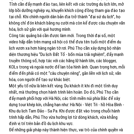
Tỉnh cần đẩy mạnh đào tạo, liên kết với các trường du lịch lớn, mở
lớp bồi dưỡng nghiệp vụ, khuyến khích cộng đồng tham gia đào tạo
tại chỗ. Khi chính người dân bản địa trở thành “đại sứ du lịch”, họ
không chỉ đón khách bằng nụ cười mà còn kể được câu chuyện văn
hóa, lịch sử gắn với quê hương mình.
Công tác quảng bá cần được làm mới. Trong thời đại số, một
video hấp dẫn trên mạng xã hội có thể đưa tên tuổi một điểm du
lịch vươn xa hơn hàng ngàn tờ rơi. Phú Thọ cần xây dựng bộ nhận
diện thương hiệu “Du lịch Đất Tổ - bốn mùa trải nghiệm”, đẩy mạnh
truyền thông số, hợp tác với các hãng lữ hành lớn, các blogger,
KOLs trong và ngoài nước để lan tỏa hình ảnh. Quan trọng hơn, mỗi
điểm đến phải có một “câu chuyện riêng”, gắn liền với lịch sử, văn
hóa, con người để tạo sự khác biệt.
Một yếu tố nữa là liên kết vùng. Du khách ít khi đi một tỉnh duy
nhất, mà thường chọn hành trình liên hoàn. Do đó, Phú Thọ cần
đẩy mạnh phối hợp với Hà Nội, các tỉnh miền núi phía Bắc để xây
dựng tour khép kín, chẳng hạn như: Hà Nội - Việt Trì - hồ Hòa Bình -
Khu du lịch Tam Đảo - Sa Pa. Khi được đặt vào trong chuỗi hành
trình hấp dẫn, Phú Thọ vừa hưởng lợi từ dòng khách, vừa khẳng
định vị trí trên bản đồ du lịch khu vực.
Để những giải pháp này thành hiện thực, vai trò của chính quyền và