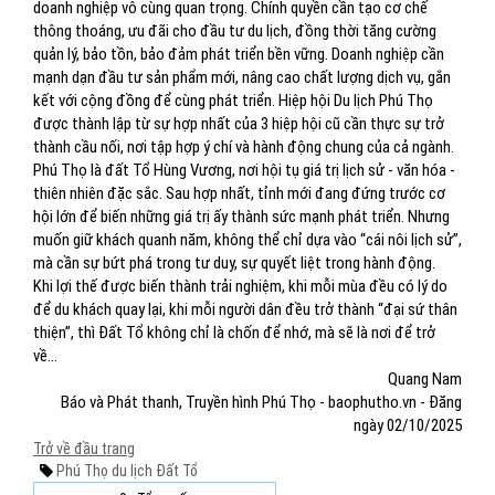
doanh nghiệp vô cùng quan trọng. Chính quyền cần tạo cơ chế
thông thoáng, ưu đãi cho đầu tư du lịch, đồng thời tăng cường
quản lý, bảo tồn, bảo đảm phát triển bền vững. Doanh nghiệp cần
mạnh dạn đầu tư sản phẩm mới, nâng cao chất lượng dịch vụ, gắn
kết với cộng đồng để cùng phát triển. Hiệp hội Du lịch Phú Thọ
được thành lập từ sự hợp nhất của 3 hiệp hội cũ cần thực sự trở
thành cầu nối, nơi tập hợp ý chí và hành động chung của cả ngành.
Phú Thọ là đất Tổ Hùng Vương, nơi hội tụ giá trị lịch sử - văn hóa -
thiên nhiên đặc sắc. Sau hợp nhất, tỉnh mới đang đứng trước cơ
hội lớn để biến những giá trị ấy thành sức mạnh phát triển. Nhưng
muốn giữ khách quanh năm, không thể chỉ dựa vào “cái nôi lịch sử”,
mà cần sự bứt phá trong tư duy, sự quyết liệt trong hành động.
Khi lợi thế được biến thành trải nghiệm, khi mỗi mùa đều có lý do
để du khách quay lại, khi mỗi người dân đều trở thành “đại sứ thân
thiện”, thì Đất Tổ không chỉ là chốn để nhớ, mà sẽ là nơi để trở
về...
Quang Nam
Báo và Phát thanh, Truyền hình Phú Thọ - baophutho.vn - Đăng
ngày 02/10/2025
Trở về đầu trang
Phú Thọ
du lịch Đất Tổ