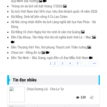
Quý Minh Đại Vương
Thông tin du lịch nổi bật tháng 7/2026
Du lịch Việt Nam đạt 56% mục tiêu đón khách quốc tế năm 2026
Đà Nẵng: Sinh kế bền vững ở Cù Lao Chàm
Hà Nội công nhận điểm du lịch Làng nghề dệt lụa Vạn Phúc - Hà
Đông
Đà Nẵng tổ chức Ngày hội tôn vinh di sản mỳ Quảng
Đền Cầu Khoai, Tân Hiệp thờ nhị nữ nghĩa binh thời Lê – Mạc
Đền Thượng Việt Yên, thờ phụng Thạch Linh Thần tướng
Chùa Lim - Hồng Ân tự
Đền Tân Ninh – Bắc Giang, ngôi đền cổ đạo Mẫu Việt Nam
1
2
3
4
5
...
>>
Tin đọc nhiều
Chùa Dương Lôi - Cha Lư Tự
539