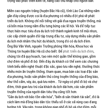
trọng vào phát triển kinh tế, nâng cao thu nhập cho người dân.
Miền cao nguyên trắng (huyện Bắc Hà cũ), tỉnh Lào Cai những năm
gần đây cũng được coi là địa phương có nhiều đột phá về phát
triển du lịch. Không chỉ nổi tiếng với giải đua ngựa truyền thống, mà
cả bốn mùa trong năm đều tưng bừng các lễ hội. Và để tiếp tục
thực hiện mục tiêu đưa du lịch trở thành ngành kinh tế mũi nhọn,
các cấp chính quyền đã tập trung đầu tư, xây dựng nhiều sản phẩm
du lịch mới nhằm thu hút du khách, trong đó có du lịch đêm.
Ông Bùi Văn Vinh, nguyên Trưởng phòng Văn hóa, Khoa học và
Thông tin huyện Bắc Hà cũ cho biết: Để
phát triển du lịch đêm
,
chúng tôi đã quy hoạch, tạo nên một quần thể không gian, gồm
chợ đêm và phố đi bộ. Đến đây, du khách có thể xem các chương
trình biểu diễn nghệ thuật đặc sắc, giao lưu văn nghệ; thưởng thức
nhiều món ăn truyền thống; tham quan, mua bán các loại đặc sản
địa phương, hoặc sản phẩm thủ công truyền thống của đồng bào,
như thổ cẩm, váy, áo, quà lưu niệm... Từ ngày có phố đi bộ và chợ
đêm, thời gian lưu trú của khách du lịch dài hơn, các sản phẩm
truyền thống của người dân tiêu thụ cũng tốt hơn.
“Gắn du lịch với bảo tồn văn hóa”, “biến di sản thành tài sản”, đó là
cách làm mà đồng bào dân tộc thiểu số ở các xã vùng cao đang
hướng tới. Vậy nên, trong không gian phố đi bộ và chợ đêm, mỗi