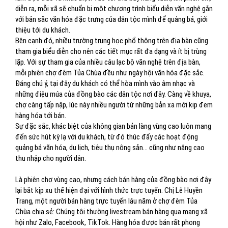
diễn ra, mỗi xã sẽ chuẩn bị một chương trình biểu diễn văn nghệ gắn
với bản sắc văn hóa đặc trưng của dân tộc mình để quảng bá, giới
thiệu tới du khách.
Bên cạnh đó, nhiều trường trung học phổ thông trên địa bàn cũng
tham gia biểu diễn cho nên các tiết mục rất đa dạng và ít bị trùng
lặp. Với sự tham gia của nhiều câu lạc bộ văn nghệ trên địa bàn,
mỗi phiên chợ đêm Tủa Chùa đều như ngày hội văn hóa đặc sắc.
Đáng chú ý, tại đây du khách có thể hòa mình vào âm nhạc và
những điệu múa của đồng bào các dân tộc nơi đây. Càng về khuya,
chợ càng tấp nập, lúc này nhiều người từ những bản xa mới kịp đem
hàng hóa tới bán.
Sự đặc sắc, khác biệt của không gian bản làng vùng cao luôn mang
đến sức hút kỳ lạ với du khách, từ đó thúc đẩy các hoạt động
quảng bá văn hóa, du lịch, tiêu thụ nông sản... cũng như nâng cao
thu nhập cho người dân.
Là phiên chợ vùng cao, nhưng cách bán hàng của đồng bào nơi đây
lại bắt kịp xu thế hiện đại với hình thức trực tuyến. Chị Lê Huyền
Trang, một người bán hàng trực tuyến lâu năm ở chợ đêm Tủa
Chùa chia sẻ: Chúng tôi thường livestream bán hàng qua mạng xã
hội như Zalo, Facebook, TikTok. Hàng hóa được bán rất phong