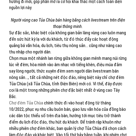
hướng đi mới, góp phần mở ra cơ hội khai thác một cách toàn diện
nguồn lợi này.
Người vùng cao Tủa Chùa bán hàng bằng cách livestream trên điện
thoại thông minh.
Sự đặc sắc, khác biệt của không gian bản làng vùng cao luôn mang
đến sức hút kỳ lạ với du khách, từ đó thúc đẩy các hoạt động
quảng bá văn hóa, du lịch, tiêu thụ nông sản... cũng như nâng cao
thu nhập cho người dân.
Chọn mua một nhánh lan rừng giữa không gian mênh mang núi rừng
lúc về đêm; hòa mình vào âm nhạc với tiếng khèn, điệu múa đắm
say lòng người; thức xuyên đêm xem người dân livestream bán
nông sản..., tất cả những nét độc đáo, riêng biệt này chỉ chợ đêm
Tủa Chùa (xã Tủa Chùa, tỉnh Điện Biên) mới có. Vì thế, đây được
coi là một trong những phiên chợ đặc biệt nhất ở vùng cao Tây
Bắc.
Chợ đêm Tủa Chùa
chính thức đi vào hoạt động từ tháng
10/2022, phục vụ nhu cầu buôn bán, giao lưu văn hóa của đồng bào
các dân tộc thiểu số trên địa bàn, hướng tới mục tiêu trở thành
điểm du lịch độc đáo, thu hút du khách. Để tránh rập khuôn như
nhiều phiên chợ đêm khác, ban quản lý chợ Tủa Chùa đã chọn cách
làm độc đáo và khác biệt. Vào tối thứ bảy hằng tuần, khi phiên chợ