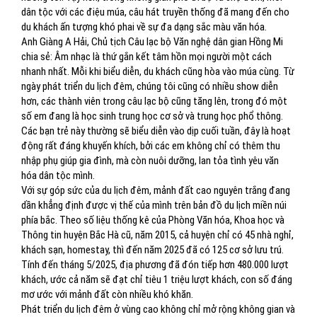
dân tộc với các điệu múa, câu hát truyền thống đã mang đến cho
du khách ấn tượng khó phai về sự đa dạng sắc màu văn hóa.
Anh Giàng A Hải, Chủ tịch Câu lạc bộ Văn nghệ dân gian Hồng Mi
chia sẻ: Âm nhạc là thứ gắn kết tâm hồn mọi người một cách
nhanh nhất. Mỗi khi biểu diễn, du khách cũng hòa vào múa cùng. Từ
ngày phát triển du lịch đêm, chúng tôi cũng có nhiều show diễn
hơn, các thành viên trong câu lạc bộ cũng tăng lên, trong đó một
số em đang là học sinh trung học cơ sở và trung học phổ thông.
Các bạn trẻ này thường sẽ biểu diễn vào dịp cuối tuần, đây là hoạt
động rất đáng khuyến khích, bởi các em không chỉ có thêm thu
nhập phụ giúp gia đình, mà còn nuôi dưỡng, lan tỏa tình yêu văn
hóa dân tộc mình.
Với sự góp sức của du lịch đêm, mảnh đất cao nguyên trắng đang
dần khẳng định được vị thế của mình trên bản đồ du lịch miền núi
phía bắc. Theo số liệu thống kê của Phòng Văn hóa, Khoa học và
Thông tin huyện Bắc Hà cũ, năm 2015, cả huyện chỉ có 45 nhà nghỉ,
khách sạn, homestay, thì đến năm 2025 đã có 125 cơ sở lưu trú.
Tính đến tháng 5/2025, địa phương đã đón tiếp hơn 480.000 lượt
khách, ước cả năm sẽ đạt chỉ tiêu 1 triệu lượt khách, con số đáng
mơ ước với mảnh đất còn nhiều khó khăn.
Phát triển du lịch đêm ở vùng cao không chỉ mở rộng không gian và