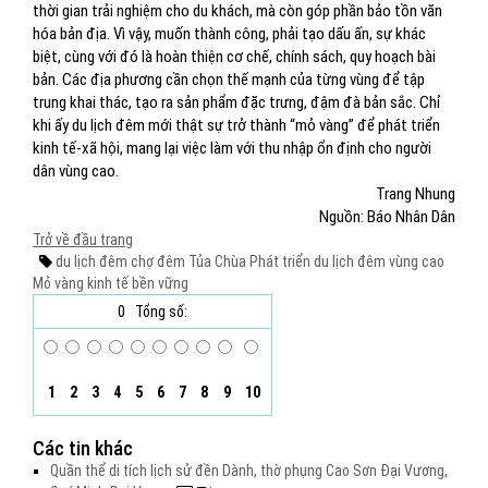
thời gian trải nghiệm cho du khách, mà còn góp phần bảo tồn văn
hóa bản địa. Vì vậy, muốn thành công, phải tạo dấu ấn, sự khác
biệt, cùng với đó là hoàn thiện cơ chế, chính sách, quy hoạch bài
bản. Các địa phương cần chọn thế mạnh của từng vùng để tập
trung khai thác, tạo ra sản phẩm đặc trưng, đậm đà bản sắc. Chỉ
khi ấy du lịch đêm mới thật sự trở thành “mỏ vàng” để phát triển
kinh tế-xã hội, mang lại việc làm với thu nhập ổn định cho người
dân vùng cao.
Trang Nhung
Nguồn: Báo Nhân Dân
Trở về đầu trang
du lịch đêm
chợ đêm Tủa Chùa
Phát triển du lịch đêm vùng cao
Mỏ vàng kinh tế bền vững
0
Tổng số:
1
2
3
4
5
6
7
8
9
10
Các tin khác
Quần thể di tích lịch sử đền Dành, thờ phụng Cao Sơn Đại Vương,