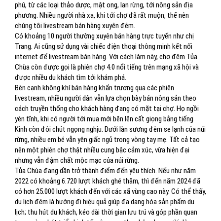
phú, từ các loại thảo dược, mật ong, lan rừng, tới nông sản địa
phương. Nhiều người nhà xa, khi tới chợ đã rất muộn, thế nên
chúng tôi livestream bán hàng xuyên đêm.
Có khoảng 10 người thường xuyên bán hàng trực tuyến như chị
Trang. Ai cũng sử dụng vài chiếc điện thoại thông minh kết nối
internet để livestream bán hàng. Với cách làm này, chợ đêm Tủa
Chùa còn được gọi là phiên chợ 4.0 nổi tiếng trên mạng xã hội và
được nhiều du khách tìm tới khám phá.
Bên cạnh không khí bán hàng khẩn trương qua các phiên
livestream, nhiều người dân vẫn lựa chọn bày bán nông sản theo
cách truyền thống cho khách hàng đang có mặt tại chợ. Họ ngồi
yên tĩnh, khi có người tới mua mới bẽn lẽn cất giọng bằng tiếng
Kinh còn đôi chút ngọng nghịu. Dưới làn sương đêm se lạnh của núi
rừng, nhiều em bé vẫn yên giấc ngủ trong vòng tay mẹ. Tất cả tạo
nên một phiên chợ thật nhiều cung bậc cảm xúc, vừa hiện đại
nhưng vẫn đậm chất mộc mạc của núi rừng.
Tủa Chùa đang dần trở thành điểm đến yêu thích. Nếu như năm
2022 có khoảng 6.720 lượt khách ghé thăm, thì đến năm 2024 đã
có hơn 25.000 lượt khách đến với các xã vùng cao này. Có thể thấy,
du lịch đêm là hướng đi hiệu quả giúp đa dạng hóa sản phẩm du
lịch; thu hút du khách, kéo dài thời gian lưu trú và góp phần quan