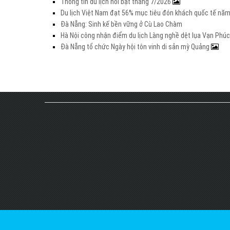
Thông tin du lịch nổi bật tháng 7/2026
Du lịch Việt Nam đạt 56% mục tiêu đón khách quốc tế nă
Đà Nẵng: Sinh kế bền vững ở Cù Lao Chàm
Hà Nội công nhận điểm du lịch Làng nghề dệt lụa Vạn Phúc
Đà Nẵng tổ chức Ngày hội tôn vinh di sản mỳ Quảng