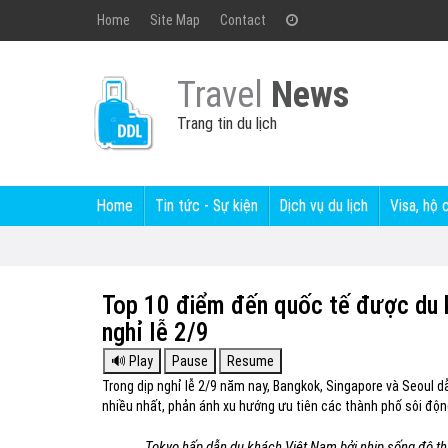
Home
Site Map
Contact
Travel
News
Trang tin du lịch
Home
Tin tức - Sự kiện
Dịch vụ du lịch
Visa, hộ 
Top 10 điểm đến quốc tế được du k
nghỉ lễ 2/9
Trong dịp nghỉ lễ 2/9 năm nay, Bangkok, Singapore và Seoul
nhiều nhất, phản ánh xu hướng ưu tiên các thành phố sôi động
Tokyo hấp dẫn du khách Việt Nam bởi nhịp sống đô th