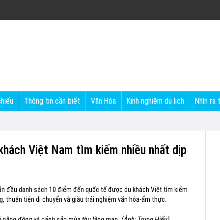
chiếu
Thông tin cần biết
Văn Hóa
Kinh nghiệm du lịch
Nhìn ra 
hách Việt Nam tìm kiếm nhiều nhất dịp
 dẫn đầu danh sách 10 điểm đến quốc tế được du khách Việt tìm kiếm
, thuận tiện di chuyển và giàu trải nghiệm văn hóa-ẩm thực.
ị năng động và cảnh sắc mùa thu lãng mạn. (Ảnh: Trung Hiếu)