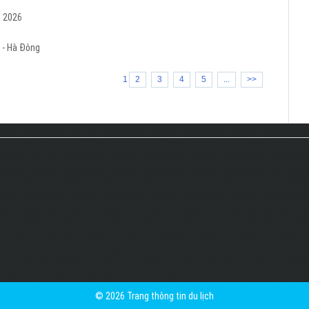
m 2026
 - Hà Đông
1
2
3
4
5
...
>>
© 2026 Trang thông tin du lịch