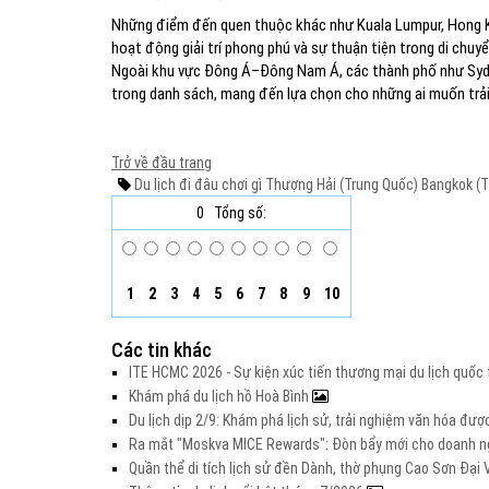
Những điểm đến quen thuộc khác như Kuala Lumpur, Hong K
hoạt động giải trí phong phú và sự thuận tiện trong di chuyể
Ngoài khu vực Đông Á–Đông Nam Á, các thành phố như Sydn
trong danh sách, mang đến lựa chọn cho những ai muốn trải 
Trở về đầu trang
Du lịch
đi đâu chơi gì
Thượng Hải (Trung Quốc)
Bangkok (T
0
Tổng số:
1
2
3
4
5
6
7
8
9
10
Các tin khác
ITE HCMC 2026 - Sự kiện xúc tiến thương mại du lịch quố
Khám phá du lịch hồ Hoà Bình
Du lịch dịp 2/9: Khám phá lịch sử, trải nghiệm văn hóa đư
Ra mắt "Moskva MICE Rewards": Đòn bẩy mới cho doanh ng
Quần thể di tích lịch sử đền Dành, thờ phụng Cao Sơn Đạ