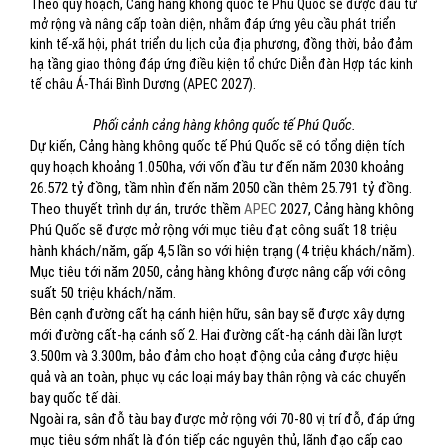
Theo quy hoạch, Cảng hàng không quốc tế Phú Quốc sẽ được đầu tư
mở rộng và nâng cấp toàn diện, nhằm đáp ứng yêu cầu phát triển
kinh tế-xã hội, phát triển du lịch của địa phương, đồng thời, bảo đảm
hạ tầng giao thông đáp ứng điều kiện tổ chức Diễn đàn Hợp tác kinh
tế châu Á-Thái Bình Dương (APEC 2027).
Phối cảnh cảng hàng không quốc tế Phú Quốc.
Dự kiến, Cảng hàng không quốc tế Phú Quốc sẽ có tổng diện tích
quy hoạch khoảng 1.050ha, với vốn đầu tư đến năm 2030 khoảng
26.572 tỷ đồng, tầm nhìn đến năm 2050 cần thêm 25.791 tỷ đồng.
Theo thuyết trình dự án, trước thềm
APEC
2027, Cảng hàng không
Phú Quốc sẽ được mở rộng với mục tiêu đạt công suất 18 triệu
hành khách/năm, gấp 4,5 lần so với hiện trạng (4 triệu khách/năm).
Mục tiêu tới năm 2050, cảng hàng không được nâng cấp với công
suất 50 triệu khách/năm.
Bên cạnh đường cất hạ cánh hiện hữu, sân bay sẽ được xây dựng
mới đường cất-hạ cánh số 2. Hai đường cất-hạ cánh dài lần lượt
3.500m và 3.300m, bảo đảm cho hoạt động của cảng được hiệu
quả và an toàn, phục vụ các loại máy bay thân rộng và các chuyến
bay quốc tế dài.
Ngoài ra, sân đỗ tàu bay được mở rộng với 70-80 vị trí đỗ, đáp ứng
mục tiêu sớm nhất là đón tiếp các nguyên thủ, lãnh đạo cấp cao