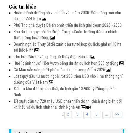
Các tin khác
Hoàn thành đường bộ ven biển vào năm 2030: Sức sống mới cho
du lịch Việt Nam
Phú Thọ phê duyệt Đề án phát triển du lịch giai đoạn 2026 - 2030
Khu du lịch quy mô lớn được đại gia Xuân Trường đầu tư chính
thức dừng hoạt động
Doanh nghiệp Thụy Sĩ đề xuất đầu tư tổ hợp du lịch, giải trí 10 ha
tại Bắc Ninh
Thu hút đầu tư vùng lòng hồ thủy điện Sơn La
Huế "đánh thức" Hòn Vượn bằng dự án du lịch hơn 500 tỷ đồng
Cà Mau sẵn sàng bứt phá mùa du lịch trọng điểm 2026
Loạt quỹ đầu tư nước ngoài rót 255 triệu USD vào 1 hệ thống nghỉ
dưỡng của Việt Nam
Đầu tư khu đô thị sinh thái, du lịch gần 13.900 tỷ đồng tại Bắc
Ninh
Đề xuất đầu tư 720 triệu USD phát triển đô thị thích ứng biến đổi
khí hậu và du lịch sinh thái tỉnh Nghệ An
1
2
3
4
5
...
>>