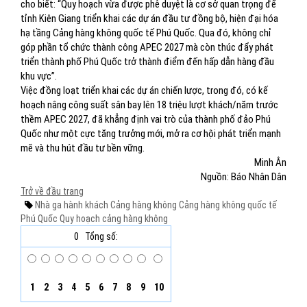
cho biết: “Quy hoạch vừa được phê duyệt là cơ sở quan trọng để
tỉnh Kiên Giang triển khai các dự án đầu tư đồng bộ, hiện đại hóa
hạ tầng Cảng hàng không quốc tế Phú Quốc. Qua đó, không chỉ
góp phần tổ chức thành công APEC 2027 mà còn thúc đẩy phát
triển thành phố Phú Quốc trở thành điểm đến hấp dẫn hàng đầu
khu vực”.
Việc đồng loạt triển khai các dự án chiến lược, trong đó, có kế
hoạch nâng công suất sân bay lên 18 triệu lượt khách/năm trước
thềm APEC 2027, đã khẳng định vai trò của thành phố đảo Phú
Quốc như một cực tăng trưởng mới, mở ra cơ hội phát triển mạnh
mẽ và thu hút đầu tư bền vững.
Minh Ân
Nguồn: Báo Nhân Dân
Trở về đầu trang
Nhà ga hành khách
Cảng hàng không
Cảng hàng không quốc tế
Phú Quốc
Quy hoạch cảng hàng không
0
Tổng số:
1
2
3
4
5
6
7
8
9
10