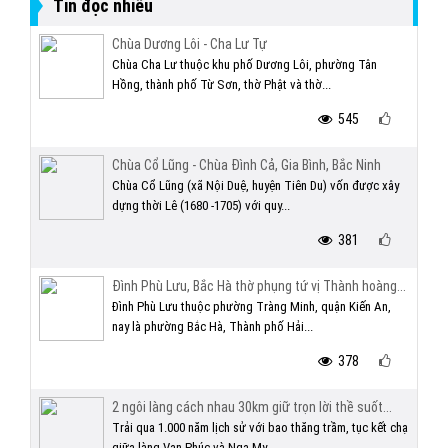
Tin đọc nhiều
Chùa Dương Lôi - Cha Lư Tự
Chùa Cha Lư thuộc khu phố Dương Lôi, phường Tân
Hồng, thành phố Từ Sơn, thờ Phật và thờ...
545
Chùa Cổ Lũng - Chùa Đình Cả, Gia Bình, Bắc Ninh
Chùa Cổ Lũng (xã Nội Duệ, huyện Tiên Du) vốn được xây
dựng thời Lê (1680 -1705) với quy...
381
Đình Phù Lưu, Bắc Hà thờ phụng tứ vị Thành hoàng...
Đình Phù Lưu thuộc phường Tràng Minh, quận Kiến An,
nay là phường Bắc Hà, Thành phố Hải...
378
2 ngôi làng cách nhau 30km giữ trọn lời thề suốt...
Trải qua 1.000 năm lịch sử với bao thăng trầm, tục kết chạ
giữa làng Vạn Phúc và Nga My...