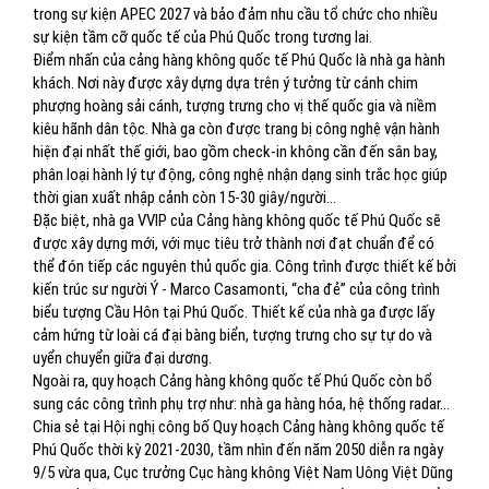
trong sự kiện APEC 2027 và bảo đảm nhu cầu tổ chức cho nhiều
sự kiện tầm cỡ quốc tế của Phú Quốc trong tương lai.
Điểm nhấn của cảng hàng không quốc tế Phú Quốc là nhà ga hành
khách. Nơi này được xây dựng dựa trên ý tưởng từ cánh chim
phượng hoàng sải cánh, tượng trưng cho vị thế quốc gia và niềm
kiêu hãnh dân tộc. Nhà ga còn được trang bị công nghệ vận hành
hiện đại nhất thế giới, bao gồm check-in không cần đến sân bay,
phân loại hành lý tự động, công nghệ nhận dạng sinh trắc học giúp
thời gian xuất nhập cảnh còn 15-30 giây/người…
Đặc biệt, nhà ga VVIP của Cảng hàng không quốc tế Phú Quốc sẽ
được xây dựng mới, với mục tiêu trở thành nơi đạt chuẩn để có
thể đón tiếp các nguyên thủ quốc gia. Công trình được thiết kế bởi
kiến trúc sư người Ý - Marco Casamonti, “cha đẻ” của công trình
biểu tượng Cầu Hôn tại Phú Quốc. Thiết kế của nhà ga được lấy
cảm hứng từ loài cá đại bàng biển, tượng trưng cho sự tự do và
uyển chuyển giữa đại dương.
Ngoài ra, quy hoạch Cảng hàng không quốc tế Phú Quốc còn bổ
sung các công trình phụ trợ như: nhà ga hàng hóa, hệ thống radar…
Chia sẻ tại Hội nghị công bố Quy hoạch Cảng hàng không quốc tế
Phú Quốc thời kỳ 2021-2030, tầm nhìn đến năm 2050 diễn ra ngày
9/5 vừa qua, Cục trưởng Cục hàng không Việt Nam Uông Việt Dũng