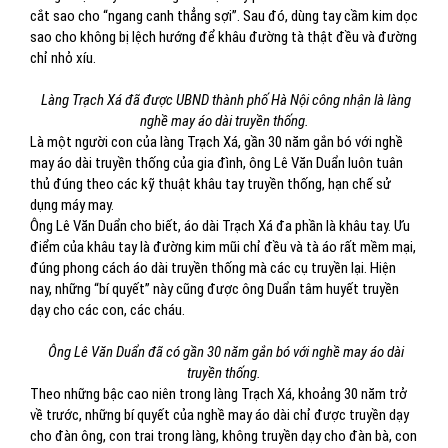
cắt sao cho “ngang canh thẳng sợi”. Sau đó, dùng tay cầm kim dọc
sao cho không bị lệch hướng để khâu đường tà thật đều và đường
chỉ nhỏ xíu.
Làng Trạch Xá đã được UBND thành phố Hà Nội công nhận là làng
nghề may áo dài truyền thống.
Là một người con của làng Trạch Xá, gần 30 năm gắn bó với nghề
may áo dài truyền thống của gia đình, ông Lê Văn Duẩn luôn tuân
thủ đúng theo các kỹ thuật khâu tay truyền thống, hạn chế sử
dụng máy may.
Ông Lê Văn Duẩn cho biết, áo dài Trạch Xá đa phần là khâu tay. Ưu
điểm của khâu tay là đường kim mũi chỉ đều và tà áo rất mềm mại,
đúng phong cách áo dài truyền thống mà các cụ truyền lại. Hiện
nay, những “bí quyết” này cũng được ông Duẩn tâm huyết truyền
dạy cho các con, các cháu.
Ông Lê Văn Duẩn đã có gần 30 năm gắn bó với nghề may áo dài
truyền thống.
Theo những bậc cao niên trong làng Trạch Xá, khoảng 30 năm trở
về trước, những bí quyết của nghề may áo dài chỉ được truyền dạy
cho đàn ông, con trai trong làng, không truyền dạy cho đàn bà, con