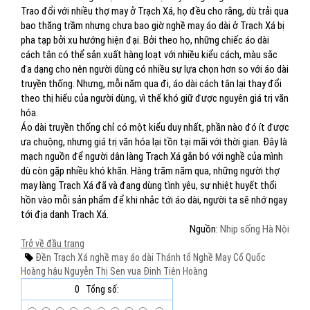
Trao đổi với nhiều thợ may ở Trạch Xá, họ đều cho rằng, dù trải qua
bao thăng trầm nhưng chưa bao giờ nghề may áo dài ở Trạch Xá bị
pha tạp bởi xu hướng hiện đại. Bởi theo họ, những chiếc áo dài
cách tân có thể sản xuất hàng loạt với nhiều kiểu cách, màu sắc
đa dạng cho nên người dùng có nhiều sự lựa chọn hơn so với áo dài
truyền thống. Nhưng, mỗi năm qua đi, áo dài cách tân lại thay đổi
theo thị hiếu của người dùng, vì thế khó giữ được nguyên giá trị văn
hóa.
Áo dài truyền thống chỉ có một kiểu duy nhất, phần nào đó ít được
ưa chuộng, nhưng giá trị văn hóa lại tồn tại mãi với thời gian. Đây là
mạch nguồn để người dân làng Trạch Xá gắn bó với nghề của mình
dù còn gặp nhiều khó khăn. Hàng trăm năm qua, những người thợ
may làng Trạch Xá đã và đang dùng tình yêu, sự nhiệt huyết thổi
hồn vào mỗi sản phẩm để khi nhắc tới áo dài, người ta sẽ nhớ ngay
tới địa danh Trạch Xá.
Nguồn:
Nhịp sống Hà Nội
Trở về đầu trang
Đền Trạch Xá
nghề may áo dài
Thánh tổ Nghề May
Cố Quốc
Hoàng hậu Nguyễn Thị Sen
vua Đinh Tiên Hoàng
0
Tổng số: