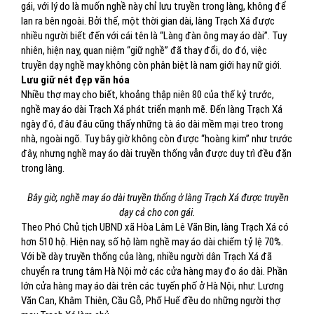
gái, với lý do là muốn nghề này chỉ lưu truyền trong làng, không để
lan ra bên ngoài. Bởi thế, một thời gian dài, làng Trạch Xá được
nhiều người biết đến với cái tên là “Làng đàn ông may áo dài”. Tuy
nhiên, hiện nay, quan niệm “giữ nghề” đã thay đổi, do đó, việc
truyền dạy nghề may không còn phân biệt là nam giới hay nữ giới.
Lưu giữ nét đẹp văn hóa
Nhiều thợ may cho biết, khoảng thập niên 80 của thế kỷ trước,
nghề may áo dài Trạch Xá phát triển mạnh mẽ. Đến làng Trạch Xá
ngày đó, đâu đâu cũng thấy những tà áo dài mềm mại treo trong
nhà, ngoài ngõ. Tuy bây giờ không còn được “hoàng kim” như trước
đây, nhưng nghề may áo dài truyền thống vẫn được duy trì đều đặn
trong làng.
Bây giờ, nghề may áo dài truyền thống ở làng Trạch Xá được truyền
dạy cả cho con gái.
Theo Phó Chủ tịch UBND xã Hòa Lâm Lê Văn Bin, làng Trạch Xá có
hơn 510 hộ. Hiện nay, số hộ làm nghề may áo dài chiếm tỷ lệ 70%.
Với bề dày truyền thống của làng, nhiều người dân Trạch Xá đã
chuyển ra trung tâm Hà Nội mở các cửa hàng may đo áo dài. Phần
lớn cửa hàng may áo dài trên các tuyến phố ở Hà Nội, như: Lương
Văn Can, Khâm Thiên, Cầu Gỗ, Phố Huế đều do những người thợ