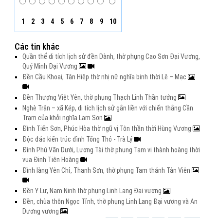
1
2
3
4
5
6
7
8
9
10
Các tin khác
Quần thể di tích lịch sử đền Dành, thờ phụng Cao Sơn Đại Vương,
Quý Minh Đại Vương
Đền Cầu Khoai, Tân Hiệp thờ nhị nữ nghĩa binh thời Lê – Mạc
Đền Thượng Việt Yên, thờ phụng Thạch Linh Thần tướng
Nghè Trận – xã Kép, di tích lịch sử gắn liền với chiến thắng Cần
Trạm của khởi nghĩa Lam Sơn
Đình Tiến Sơn, Phúc Hòa thờ ngũ vị Tôn thần thời Hùng Vương
Độc đáo kiến trúc đình Tống Thỏ - Trà Lý
Đình Phú Văn Dưới, Lương Tài thờ phụng Tam vị thành hoàng thời
vua Đinh Tiên Hoàng
Đình làng Yên Chỉ, Thanh Sơn, thờ phụng Tam thánh Tản Viên
Đền Y Lư, Nam Ninh thờ phụng Linh Lang Đại vương
Đền, chùa thôn Ngọc Tỉnh, thờ phụng Linh Lang Đại vương và An
Dương vương