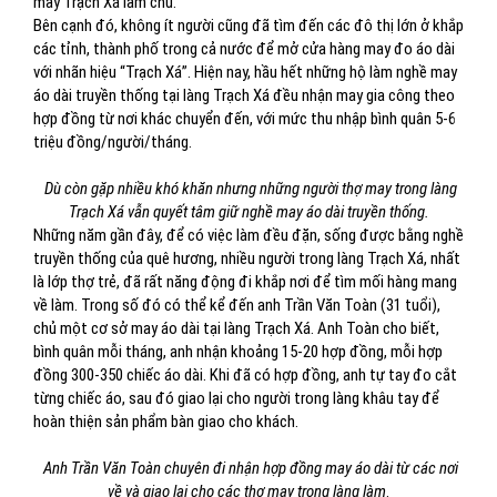
may Trạch Xá làm chủ.
Bên cạnh đó, không ít người cũng đã tìm đến các đô thị lớn ở khắp
các tỉnh, thành phố trong cả nước để mở cửa hàng may đo áo dài
với nhãn hiệu “Trạch Xá”. Hiện nay, hầu hết những hộ làm nghề may
áo dài truyền thống tại làng Trạch Xá đều nhận may gia công theo
hợp đồng từ nơi khác chuyển đến, với mức thu nhập bình quân 5-6
triệu đồng/người/tháng.
Dù còn gặp nhiều khó khăn nhưng những người thợ may trong làng
Trạch Xá vẫn quyết tâm giữ nghề may áo dài truyền thống.
Những năm gần đây, để có việc làm đều đặn, sống được bằng nghề
truyền thống của quê hương, nhiều người trong làng Trạch Xá, nhất
là lớp thợ trẻ, đã rất năng động đi khắp nơi để tìm mối hàng mang
về làm. Trong số đó có thể kể đến anh Trần Văn Toàn (31 tuổi),
chủ một cơ sở may áo dài tại làng Trạch Xá. Anh Toàn cho biết,
bình quân mỗi tháng, anh nhận khoảng 15-20 hợp đồng, mỗi hợp
đồng 300-350 chiếc áo dài. Khi đã có hợp đồng, anh tự tay đo cắt
từng chiếc áo, sau đó giao lại cho người trong làng khâu tay để
hoàn thiện sản phẩm bàn giao cho khách.
Anh Trần Văn Toàn chuyên đi nhận hợp đồng may áo dài từ các nơi
về và giao lại cho các thợ may trong làng làm
.