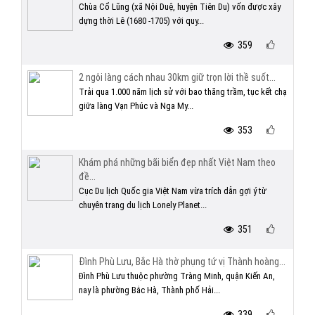
Chùa Cổ Lũng (xã Nội Duệ, huyện Tiên Du) vốn được xây
dựng thời Lê (1680 -1705) với quy...
359
2 ngôi làng cách nhau 30km giữ trọn lời thề suốt...
Trải qua 1.000 năm lịch sử với bao thăng trầm, tục kết chạ
giữa làng Vạn Phúc và Nga My...
353
Khám phá những bãi biển đẹp nhất Việt Nam theo
đề...
Cục Du lịch Quốc gia Việt Nam vừa trích dẫn gợi ý từ
chuyên trang du lịch Lonely Planet...
351
Đình Phù Lưu, Bắc Hà thờ phụng tứ vị Thành hoàng...
Đình Phù Lưu thuộc phường Tràng Minh, quận Kiến An,
nay là phường Bắc Hà, Thành phố Hải...
339