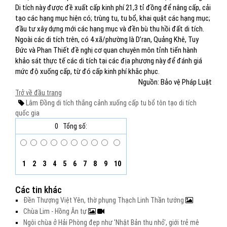
Di tích này được đề xuất cấp kinh phí 21,3 tỉ đồng để nâng cấp, cải
tạo các hạng mục hiện có; trùng tu, tu bổ, khai quật các hạng mục;
đầu tư xây dựng mới các hạng mục và đền bù thu hồi đất di tích.
Ngoài các di tích trên, có 4 xã/phường là D’ran, Quảng Khê, Tuy
Đức và Phan Thiết đề nghị cơ quan chuyên môn tỉnh tiến hành
khảo sát thực tế các di tích tại các địa phương này để đánh giá
mức độ xuống cấp, từ đó cấp kinh phí khắc phục.
Nguồn: Bảo vệ Pháp Luật
Trở về đầu trang
Lâm Đồng
di tích
thắng cảnh
xuống cấp
tu bổ
tôn tạo
di tích
quốc gia
0
Tổng số:
1
2
3
4
5
6
7
8
9
10
Các tin khác
Đền Thượng Việt Yên, thờ phụng Thạch Linh Thần tướng
Chùa Lim - Hồng Ân tự
Ngôi chùa ở Hải Phòng đẹp như 'Nhật Bản thu nhỏ', giới trẻ mê