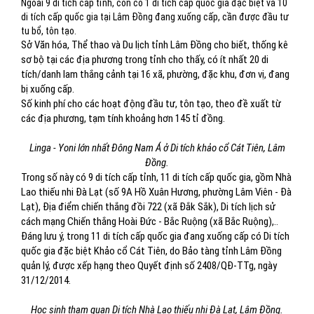
Ngoài 9 di tích cấp tỉnh, còn có 1 di tích cấp quốc gia đặc biệt và 10
di tích cấp quốc gia tại Lâm Đồng đang xuống cấp, cần được đầu tư
tu bổ, tôn tạo.
Sở Văn hóa, Thể thao và Du lịch tỉnh Lâm Đồng cho biết, thống kê
sơ bộ tại các địa phương trong tỉnh cho thấy, có ít nhất 20 di
tích/danh lam thắng cảnh tại 16 xã, phường, đặc khu, đơn vị, đang
bị xuống cấp.
Số kinh phí cho các hoạt động đầu tư, tôn tạo, theo đề xuất từ
các địa phương, tạm tính khoảng hơn 145 tỉ đồng.
Linga - Yoni lớn nhất Đông Nam Á ở Di tích khảo cổ Cát Tiên, Lâm
Đồng.
Trong số này có 9 di tích cấp tỉnh, 11 di tích cấp quốc gia, gồm Nhà
Lao thiếu nhi Đà Lạt (số 9A Hồ Xuân Hương, phường Lâm Viên - Đà
Lạt), Địa điểm chiến thắng đồi 722 (xã Đắk Sắk), Di tích lịch sử
cách mạng Chiến thắng Hoài Đức - Bắc Ruộng (xã Bắc Ruộng),..
Đáng lưu ý, trong 11 di tích cấp quốc gia đang xuống cấp có Di tích
quốc gia đặc biệt Khảo cổ Cát Tiên, do Bảo tàng tỉnh Lâm Đồng
quản lý, được xếp hạng theo Quyết định số 2408/QĐ-TTg, ngày
31/12/2014.
Học sinh tham quan Di tích Nhà Lao thiếu nhi Đà Lạt, Lâm Đồng.