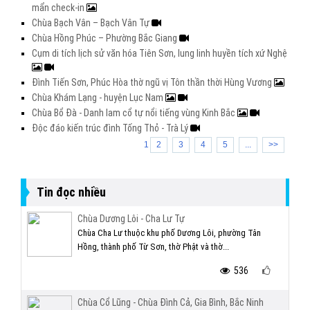
mẩn check-in
Chùa Bạch Vân – Bạch Vân Tự
Chùa Hồng Phúc – Phường Bắc Giang
Cụm di tích lịch sử văn hóa Tiên Sơn, lung linh huyền tích xứ Nghệ
Đình Tiến Sơn, Phúc Hòa thờ ngũ vị Tôn thần thời Hùng Vương
Chùa Khám Lạng - huyện Lục Nam
Chùa Bổ Đà - Danh lam cổ tự nổi tiếng vùng Kinh Bắc
Độc đáo kiến trúc đình Tống Thỏ - Trà Lý
1
2
3
4
5
...
>>
Tin đọc nhiều
Chùa Dương Lôi - Cha Lư Tự
Chùa Cha Lư thuộc khu phố Dương Lôi, phường Tân
Hồng, thành phố Từ Sơn, thờ Phật và thờ...
536
Chùa Cổ Lũng - Chùa Đình Cả, Gia Bình, Bắc Ninh