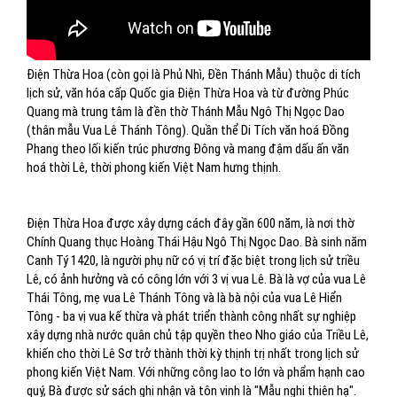
Điện Thừa Hoa (còn gọi là Phủ Nhì, Đền Thánh Mẫu) thuộc di tích
lịch sử, văn hóa cấp Quốc gia Điện Thừa Hoa và từ đường Phúc
Quang mà trung tâm là đền thờ Thánh Mẫu Ngô Thị Ngọc Dao
(thân mẫu Vua Lê Thánh Tông). Quần thể Di Tích văn hoá Đồng
Phang theo lối kiến trúc phương Đông và mang đậm dấu ấn văn
hoá thời Lê, thời phong kiến Việt Nam hưng thịnh.
Điện Thừa Hoa được xây dựng cách đây gần 600 năm, là nơi thờ
Chính Quang thục Hoàng Thái Hậu Ngô Thị Ngọc Dao. Bà sinh năm
Canh Tý 1420, là người phụ nữ có vị trí đặc biệt trong lịch sử triều
Lê, có ảnh hưởng và có công lớn với 3 vị vua Lê. Bà là vợ của vua Lê
Thái Tông, mẹ vua Lê Thánh Tông và là bà nội của vua Lê Hiển
Tông - ba vị vua kế thừa và phát triển thành công nhất sự nghiệp
xây dựng nhà nước quân chủ tập quyền theo Nho giáo của Triều Lê,
khiến cho thời Lê Sơ trở thành thời kỳ thịnh trị nhất trong lịch sử
phong kiến Việt Nam. Với những công lao to lớn và phẩm hạnh cao
quý, Bà được sử sách ghi nhận và tôn vinh là "Mẫu nghi thiên hạ".