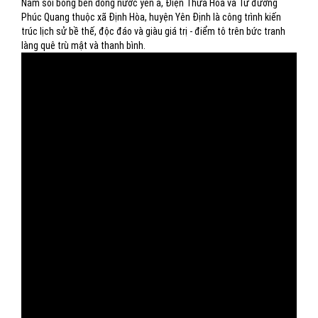
Nằm soi bóng bên dòng nước yên ả, Điện Thừa Hoa và Từ đường
Phúc Quang thuộc xã Định Hòa, huyện Yên Định là công trình kiến
trúc lịch sử bề thế, độc đáo và giàu giá trị - điểm tô trên bức tranh
làng quê trù mật và thanh bình.