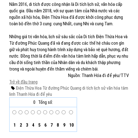
Năm 2016, di tích được công nhận là Di tích lịch sử, văn hóa cấp
quốc gia. Đầu năm 2018, với sự quan tâm của Nhà nước và các
nguồn xã hội hóa, Điện Thừa Hoa đã được khởi công phục dựng
toàn bộ đền thờ 3 cung: cung Nhất, cung Nhị và cung Tam.
Những giá trị văn hóa, lịch sử sâu sắc của Di tích Điện Thừa Hoa và
Từ đường Phúc Quang đã và đang được các thế hệ cháu con gìn
giữ và phát huy trong hành trình xây dựng và bảo vệ quê hương, đất
nước. Đồng thời là điểm đến văn hóa tâm linh hấp dẫn, phục vụ nhu
cầu đời sống tinh thần của Nhân dân và du khách thập phương
trong và ngoài huyện đến thăm viếng và chiêm bái.
Nguồn: Thanh Hóa đi để yêu/TTV
Trở về đầu trang
Điện Thừa Hoa
Từ đường Phúc Quang
di tích lịch sử
văn hóa tâm
linh
Thanh Hóa đi để yêu
0
Tổng số:
1
2
3
4
5
6
7
8
9
10