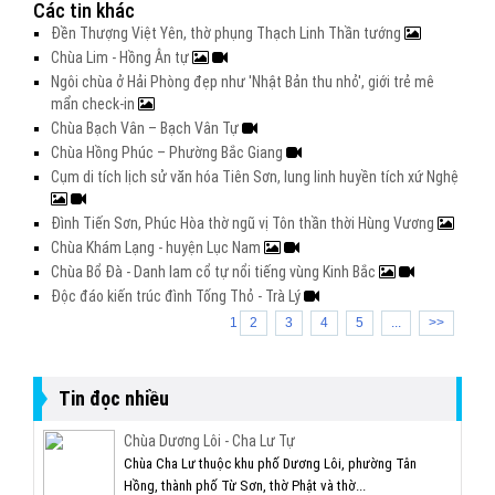
Các tin khác
Đền Thượng Việt Yên, thờ phụng Thạch Linh Thần tướng
Chùa Lim - Hồng Ân tự
Ngôi chùa ở Hải Phòng đẹp như 'Nhật Bản thu nhỏ', giới trẻ mê
mẩn check-in
Chùa Bạch Vân – Bạch Vân Tự
Chùa Hồng Phúc – Phường Bắc Giang
Cụm di tích lịch sử văn hóa Tiên Sơn, lung linh huyền tích xứ Nghệ
Đình Tiến Sơn, Phúc Hòa thờ ngũ vị Tôn thần thời Hùng Vương
Chùa Khám Lạng - huyện Lục Nam
Chùa Bổ Đà - Danh lam cổ tự nổi tiếng vùng Kinh Bắc
Độc đáo kiến trúc đình Tống Thỏ - Trà Lý
1
2
3
4
5
...
>>
Tin đọc nhiều
Chùa Dương Lôi - Cha Lư Tự
Chùa Cha Lư thuộc khu phố Dương Lôi, phường Tân
Hồng, thành phố Từ Sơn, thờ Phật và thờ...