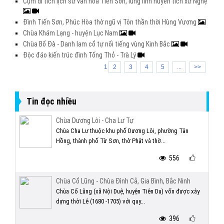
Cụm di tích lịch sử văn hóa Tiên Sơn, lung linh huyền tích xứ Nghệ
Đình Tiến Sơn, Phúc Hòa thờ ngũ vị Tôn thần thời Hùng Vương
Chùa Khám Lạng - huyện Lục Nam
Chùa Bổ Đà - Danh lam cổ tự nổi tiếng vùng Kinh Bắc
Độc đáo kiến trúc đình Tống Thỏ - Trà Lý
1
2
3
4
5
...
>>
Tin đọc nhiều
Chùa Dương Lôi - Cha Lư Tự
Chùa Cha Lư thuộc khu phố Dương Lôi, phường Tân
Hồng, thành phố Từ Sơn, thờ Phật và thờ...
556
Chùa Cổ Lũng - Chùa Đình Cả, Gia Bình, Bắc Ninh
Chùa Cổ Lũng (xã Nội Duệ, huyện Tiên Du) vốn được xây
dựng thời Lê (1680 -1705) với quy...
396