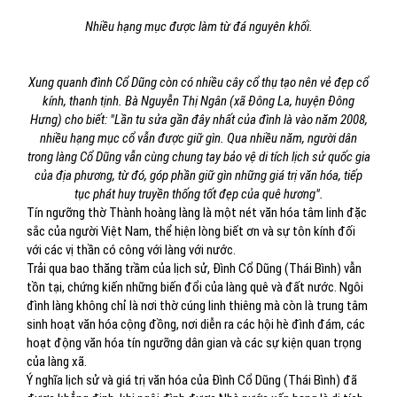
Nhiều hạng mục được làm từ đá nguyên khối.
Xung quanh đình Cổ Dũng còn có nhiều cây cổ thụ tạo nên vẻ đẹp cổ
kính, thanh tịnh. Bà Nguyễn Thị Ngân (xã Đông La, huyện Đông
Hưng) cho biết: "Lần tu sửa gần đây nhất của đình là vào năm 2008,
nhiều hạng mục cổ vẫn được giữ gìn. Qua nhiều năm, người dân
trong làng Cổ Dũng vẫn cùng chung tay bảo vệ di tích lịch sử quốc gia
của địa phương, từ đó, góp phần giữ gìn những giá trị văn hóa, tiếp
tục phát huy truyền thống tốt đẹp của quê hương".
Tín ngưỡng thờ Thành hoàng làng là một nét văn hóa tâm linh đặc
sắc của người Việt Nam, thể hiện lòng biết ơn và sự tôn kính đối
với các vị thần có công với làng với nước.
Trải qua bao thăng trầm của lịch sử, Đình Cổ Dũng (Thái Bình) vẫn
tồn tại, chứng kiến những biến đổi của làng quê và đất nước. Ngôi
đình làng không chỉ là nơi thờ cúng linh thiêng mà còn là trung tâm
sinh hoạt văn hóa cộng đồng, nơi diễn ra các hội hè đình đám, các
hoạt động văn hóa tín ngưỡng dân gian và các sự kiện quan trọng
của làng xã.
Ý nghĩa lịch sử và giá trị văn hóa của Đình Cổ Dũng (Thái Bình) đã