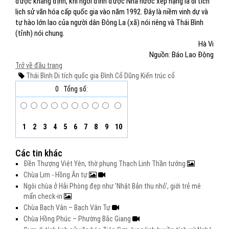
được khẳng định, khi ngôi đình được Nhà nước xếp hạng là di tích
lịch sử văn hóa cấp quốc gia vào năm 1992. Đây là niềm vinh dự và
tự hào lớn lao của người dân Đông La (xã) nói riêng và Thái Bình
(tỉnh) nói chung.
Hà Vi
Nguồn: Báo Lao Động
Trở về đầu trang
Thái Bình
Di tích quốc gia
Đình Cổ Dũng
Kiến trúc cổ
0
Tổng số:
1
2
3
4
5
6
7
8
9
10
Các tin khác
Đền Thượng Việt Yên, thờ phụng Thạch Linh Thần tướng
Chùa Lim - Hồng Ân tự
Ngôi chùa ở Hải Phòng đẹp như 'Nhật Bản thu nhỏ', giới trẻ mê
mẩn check-in
Chùa Bạch Vân – Bạch Vân Tự
Chùa Hồng Phúc – Phường Bắc Giang