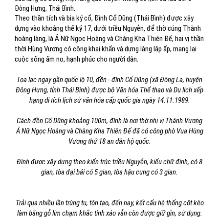
Đông Hưng, Thái Bình.
Theo thần tích và bia ký cổ, Đình Cổ Dũng (Thái Bình) được xây
dựng vào khoảng thế kỷ 17, dưới triều Nguyễn, để thờ cúng Thành
hoàng làng, là Ả Nữ Ngọc Hoàng và Chàng Kha Thiên Đế, hai vị thần
thời Hùng Vương có công khai khẩn và dựng làng lập ấp, mang lại
cuộc sống ấm no, hạnh phúc cho người dân.
Tọa lạc ngay gần quốc lộ 10, đền - đình Cổ Dũng (xã Đông La, huyện
Đông Hưng, tỉnh Thái Bình) được bộ Văn hóa Thể thao và Du lịch xếp
hạng di tích lịch sử văn hóa cấp quốc gia ngày 14.11.1989.
Cách đền Cổ Dũng khoảng 100m, đình là nơi thờ nhị vị Thánh Vương
Ả Nữ Ngọc Hoàng và Chàng Kha Thiên Đế đã có công phò Vua Hùng
Vương thứ 18 an dân hộ quốc.
Đình được xây dựng theo kiến trúc triều Nguyễn, kiểu chữ đinh, có 8
gian, tòa đại bái có 5 gian, tòa hậu cung có 3 gian.
Trải qua nhiều lần trùng tu, tôn tạo, đến nay, kết cấu hệ thống cột kèo
làm bằng gỗ lim chạm khắc tinh xảo vẫn còn được giữ gìn, sử dụng.