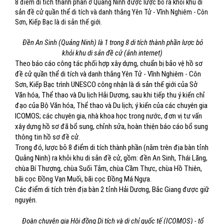
8 điểm di tích thành phần ở Quảng Ninh được lược bỏ ra khỏi khu di
sản đề cử quần thể di tích và danh thắng Yên Tử - Vĩnh Nghiêm - Côn
Sơn, Kiếp Bạc là di sản thế giới.
Đền An Sinh (Quảng Ninh) là 1 trong 8 di tích thành phần lược bỏ
khỏi khu di sản đề cử (ảnh internet)
Theo báo cáo công tác phối hợp xây dựng, chuẩn bị bảo vệ hồ sơ
đề cử quần thể di tích và danh thắng Yên Tử - Vĩnh Nghiêm - Côn
Sơn, Kiếp Bạc trình UNESCO công nhận là di sản thế giới của Sở
Văn hóa, Thể thao và Du lịch Hải Dương, sau khi tiếp thu ý kiến chỉ
đạo của Bộ Văn hóa, Thể thao và Du lịch; ý kiến của các chuyên gia
ICOMOS; các chuyên gia, nhà khoa học trong nước, đơn vị tư vấn
xây dựng hồ sơ đã bổ sung, chỉnh sửa, hoàn thiện báo cáo bổ sung
thông tin hồ sơ đề cử.
Trong đó, lược bỏ 8 điểm di tích thành phần (nằm trên địa bàn tỉnh
Quảng Ninh) ra khỏi khu di sản đề cử, gồm: đền An Sinh, Thái Lăng,
chùa Bí Thượng, chùa Suối Tắm, chùa Cầm Thực, chùa Hồ Thiên,
bãi cọc Đồng Vạn Muối, bãi cọc Đồng Má Ngựa.
Các điểm di tích trên địa bàn 2 tỉnh Hải Dương, Bắc Giang được giữ
nguyên.
Đoàn chuyên gia Hội đồng Di tích và di chỉ quốc tế (ICOMOS) - tổ