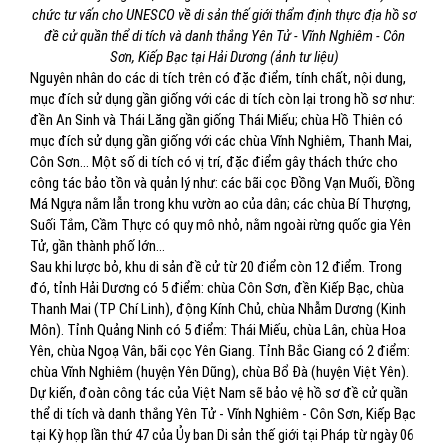
chức tư vấn cho UNESCO về di sản thế giới thẩm định thực địa hồ sơ
đề cử quần thể di tích và danh thắng Yên Tử - Vĩnh Nghiêm - Côn
Sơn, Kiếp Bạc tại Hải Dương (ảnh tư liệu)
Nguyên nhân do các di tích trên có đặc điểm, tính chất, nội dung,
mục đích sử dụng gần giống với các di tích còn lại trong hồ sơ như:
đền An Sinh và Thái Lăng gần giống Thái Miếu; chùa Hồ Thiên có
mục đích sử dụng gần giống với các chùa Vĩnh Nghiêm, Thanh Mai,
Côn Sơn… Một số di tích có vị trí, đặc điểm gây thách thức cho
công tác bảo tồn và quản lý như: các bãi cọc Đồng Vạn Muối, Đồng
Má Ngựa nằm lẫn trong khu vườn ao của dân; các chùa Bí Thượng,
Suối Tắm, Cầm Thực có quy mô nhỏ, nằm ngoài rừng quốc gia Yên
Tử, gần thành phố lớn…
Sau khi lược bỏ, khu di sản đề cử từ 20 điểm còn 12 điểm. Trong
đó, tỉnh Hải Dương có 5 điểm: chùa Côn Sơn, đền Kiếp Bạc, chùa
Thanh Mai (TP Chí Linh), động Kính Chủ, chùa Nhẫm Dương (Kinh
Môn). Tỉnh Quảng Ninh có 5 điểm: Thái Miếu, chùa Lân, chùa Hoa
Yên, chùa Ngoạ Vân, bãi cọc Yên Giang. Tỉnh Bắc Giang có 2 điểm:
chùa Vĩnh Nghiêm (huyện Yên Dũng), chùa Bổ Đà (huyện Việt Yên).
Dự kiến, đoàn công tác của Việt Nam sẽ bảo vệ hồ sơ đề cử quần
thể di tích và danh thắng Yên Tử - Vĩnh Nghiêm - Côn Sơn, Kiếp Bạc
tại Kỳ họp lần thứ 47 của Ủy ban Di sản thế giới tại Pháp từ ngày 06