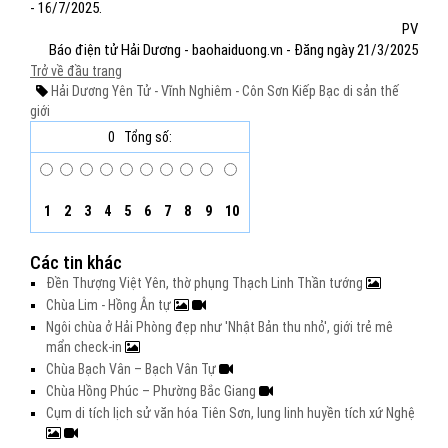
- 16/7/2025.
PV
Báo điện tử Hải Dương - baohaiduong.vn - Đăng ngày 21/3/2025
Trở về đầu trang
Hải Dương
Yên Tử - Vĩnh Nghiêm - Côn Sơn
Kiếp Bạc
di sản thế
giới
0
Tổng số:
1
2
3
4
5
6
7
8
9
10
Các tin khác
Đền Thượng Việt Yên, thờ phụng Thạch Linh Thần tướng
Chùa Lim - Hồng Ân tự
Ngôi chùa ở Hải Phòng đẹp như 'Nhật Bản thu nhỏ', giới trẻ mê
mẩn check-in
Chùa Bạch Vân – Bạch Vân Tự
Chùa Hồng Phúc – Phường Bắc Giang
Cụm di tích lịch sử văn hóa Tiên Sơn, lung linh huyền tích xứ Nghệ