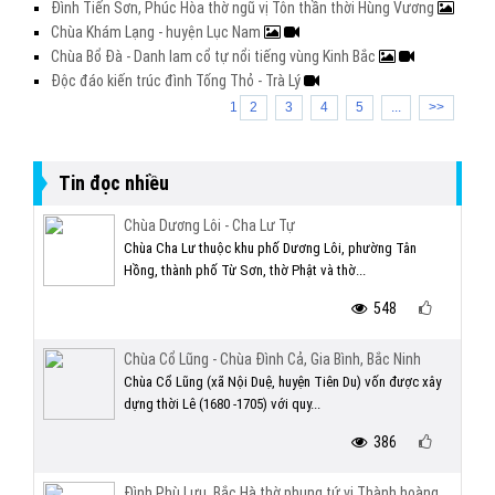
Đình Tiến Sơn, Phúc Hòa thờ ngũ vị Tôn thần thời Hùng Vương
Chùa Khám Lạng - huyện Lục Nam
Chùa Bổ Đà - Danh lam cổ tự nổi tiếng vùng Kinh Bắc
Độc đáo kiến trúc đình Tống Thỏ - Trà Lý
1
2
3
4
5
...
>>
Tin đọc nhiều
Chùa Dương Lôi - Cha Lư Tự
Chùa Cha Lư thuộc khu phố Dương Lôi, phường Tân
Hồng, thành phố Từ Sơn, thờ Phật và thờ...
548
Chùa Cổ Lũng - Chùa Đình Cả, Gia Bình, Bắc Ninh
Chùa Cổ Lũng (xã Nội Duệ, huyện Tiên Du) vốn được xây
dựng thời Lê (1680 -1705) với quy...
386
Đình Phù Lưu, Bắc Hà thờ phụng tứ vị Thành hoàng...