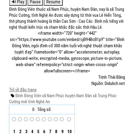
Đình Đông Viên thuộc xã Nam Phúc, huyện Nam Đàn, nay là xã Trung
Phúc Cường, tỉnh Nghệ An được xây dựng từ thời vua Lê Hiển Tông,
thờ phụng thành hoàng là thần Cao Sơn - Cao Các. Đình nổi tiếng với
nghệ thuật kiến trúc và chạm khắc đặc sắc thời Hậu Lê.
<iframe width="720" height="442"
src="https://www.youtube.com/embed/cjB94BcB1pY" title="Đình
Đông Viên, ngôi đình cổ 300 năm tuổi với nghệ thuật chạm khắc
tuyệt đẹp" frameborder="0" allow="accelerometer; autoplay;
clipboard-write; encrypted-media; gyroscope; picture-in-picture;
web-share" referrerpolicy="strict-origin-when-cross-origin"
allowfullscreen></iframe>
Trịnh Thái Bằng
Nguồn: Didulich.net
Trở về đầu trang
Đình Đông Viên
xã Nam Phúc
huyện Nam Đàn
xã Trung Phúc
Cường mới
tỉnh Nghệ An
0
Tổng số:
1
2
3
4
5
6
7
8
9
10