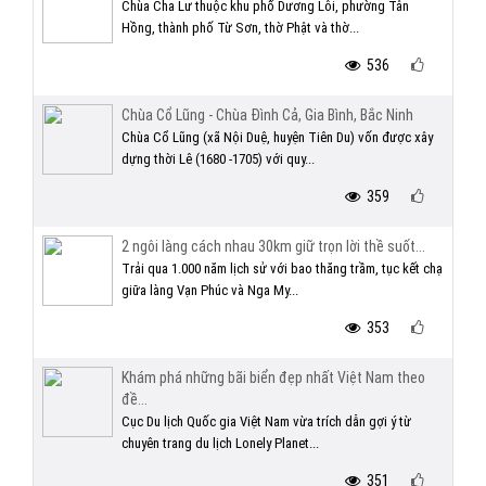
Chùa Cha Lư thuộc khu phố Dương Lôi, phường Tân
Hồng, thành phố Từ Sơn, thờ Phật và thờ...
536
Chùa Cổ Lũng - Chùa Đình Cả, Gia Bình, Bắc Ninh
Chùa Cổ Lũng (xã Nội Duệ, huyện Tiên Du) vốn được xây
dựng thời Lê (1680 -1705) với quy...
359
2 ngôi làng cách nhau 30km giữ trọn lời thề suốt...
Trải qua 1.000 năm lịch sử với bao thăng trầm, tục kết chạ
giữa làng Vạn Phúc và Nga My...
353
Khám phá những bãi biển đẹp nhất Việt Nam theo
đề...
Cục Du lịch Quốc gia Việt Nam vừa trích dẫn gợi ý từ
chuyên trang du lịch Lonely Planet...
351