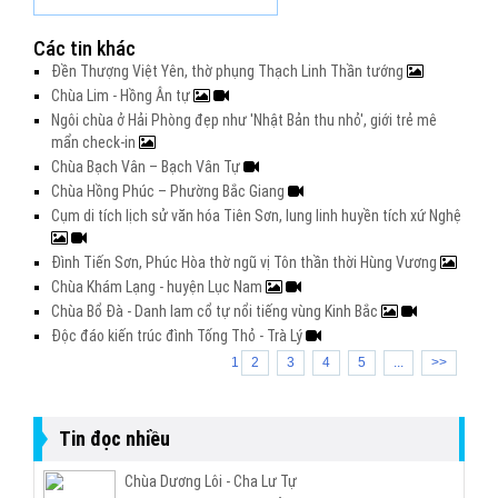
Các tin khác
Đền Thượng Việt Yên, thờ phụng Thạch Linh Thần tướng
Chùa Lim - Hồng Ân tự
Ngôi chùa ở Hải Phòng đẹp như 'Nhật Bản thu nhỏ', giới trẻ mê
mẩn check-in
Chùa Bạch Vân – Bạch Vân Tự
Chùa Hồng Phúc – Phường Bắc Giang
Cụm di tích lịch sử văn hóa Tiên Sơn, lung linh huyền tích xứ Nghệ
Đình Tiến Sơn, Phúc Hòa thờ ngũ vị Tôn thần thời Hùng Vương
Chùa Khám Lạng - huyện Lục Nam
Chùa Bổ Đà - Danh lam cổ tự nổi tiếng vùng Kinh Bắc
Độc đáo kiến trúc đình Tống Thỏ - Trà Lý
1
2
3
4
5
...
>>
Tin đọc nhiều
Chùa Dương Lôi - Cha Lư Tự