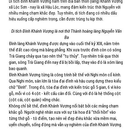
Di tích đình Khánh Vượng nằm trên địa bàn thôn (làng) Khánh Vượng
xã Lộc Sơn - nay là xã Hậu Lộc, mang đậm kiến trúc thời Nguyễn với
nhiều mảng chạm khắc đẹp. Tuy nhiên, di tích đang có nhiều dấu
hiệu xuống cấp nghiêm trọng, cần được trùng tu kịp thời.
Di tích Đình Khánh Vượng là nơi thờ Thành hoàng làng Nguyễn Văn
Ba
Đình làng Khánh Vượng được dựng vào cuối thế kỷ XIX, nằm trên
thế đất cao rộng mà bằng phẳng. Khi xưa trước đình còn có sông
Trà Giang chảy qua tạo nên thế “tụ thủy”. Tuy nhiên trải qua thời
gian, sông Trà Giang đến nay đã bị bồi lấp, thay vào đó là xóm làng
bao quanh.
Đình Khánh Vượng từng là công trình bề thế với Nghi môn cổ kính.
Qua Nghi môn, sân lớn là tòa đại đình và hậu cung dựng theo kiểu
chữ “Đinh”. Trong đó, tòa đại đình với kiến trúc gỗ 5 gian, 6 vì kèo
gỗ, mỗi vì có 4 cột - kết cấu cân đối. Cùng với đó là hệ thống cột
(cột cái, cột quân) vững chắc.
Không chỉ bề thế, đình Khánh Vượng nổi bật bởi các mảng chạm
khắc gỗ. Người nghệ nhân xưa với sự tài hoa đã “thổi hồn” vào
từng thớ gỗ - tô điểm, tạo nên vẻ đẹp điêu khắc vừa mềm mại,
uyển chuyển, sống động mà vẫn uy nghiêm của đình Khánh Vượng.