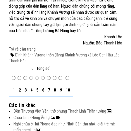
đình cần kinh phí lớn hơn rất nhiều, trong khi đó việc huy động
đóng góp của dân làng có hạn. Người dân chúng tôi mong rằng,
việc trùng tu đình làng Khánh Vượng sẽ nhận được sự quan tâm,
hỗ trợ cả về kinh phí và chuyên môn của các cấp, ngành, để cùng
với người dân chung tay giữ lại ngôi đình - giữ lại di sản trăm năm
của tiền nhân” - ông Lương Bá Hùng bày tỏ.
Khánh Lộc
Nguồn: Báo Thanh Hóa
Trở về đầu trang
Đình Khánh Vương
thôn (làng) Khánh Vượng
xã Lộc Sơn
Hậu Lộc
Thanh Hóa
0
Tổng số:
1
2
3
4
5
6
7
8
9
10
Các tin khác
Đền Thượng Việt Yên, thờ phụng Thạch Linh Thần tướng
Chùa Lim - Hồng Ân tự
Ngôi chùa ở Hải Phòng đẹp như 'Nhật Bản thu nhỏ', giới trẻ mê
mẩn check-in