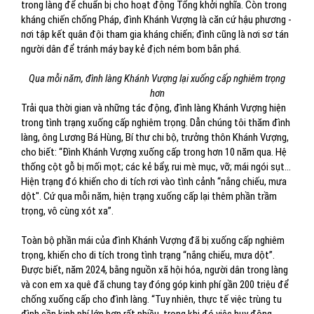
trong làng để chuẩn bị cho hoạt động Tổng khởi nghĩa. Còn trong
kháng chiến chống Pháp, đình Khánh Vượng là căn cứ hậu phương -
nơi tập kết quân đội tham gia kháng chiến; đình cũng là nơi sơ tán
người dân để tránh máy bay kẻ địch ném bom bắn phá.
Qua mỗi năm, đình làng Khánh Vượng lại xuống cấp nghiêm trọng
hơn
Trải qua thời gian và những tác động, đình làng Khánh Vượng hiện
trong tình trạng xuống cấp nghiêm trọng. Dẫn chúng tôi thăm đình
làng, ông Lương Bá Hùng, Bí thư chi bộ, trưởng thôn Khánh Vượng,
cho biết: “Đình Khánh Vượng xuống cấp trong hơn 10 năm qua. Hệ
thống cột gỗ bị mối mọt; các kẻ bẩy, rui mè mục, vỡ; mái ngói sụt...
Hiện trạng đó khiến cho di tích rơi vào tình cảnh “nắng chiếu, mưa
dột". Cứ qua mỗi năm, hiện trạng xuống cấp lại thêm phần trầm
trọng, vô cùng xót xa”.
Toàn bộ phần mái của đình Khánh Vượng đã bị xuống cấp nghiêm
trọng, khiến cho di tích trong tình trạng “nắng chiếu, mưa dột”.
Được biết, năm 2024, bằng nguồn xã hội hóa, người dân trong làng
và con em xa quê đã chung tay đóng góp kinh phí gần 200 triệu để
chống xuống cấp cho đình làng. “Tuy nhiên, thực tế việc trùng tu