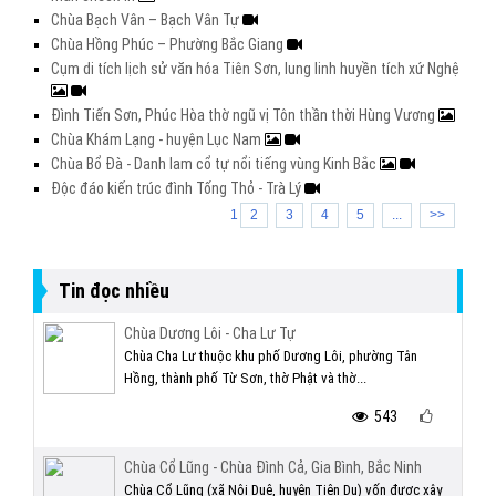
Chùa Bạch Vân – Bạch Vân Tự
Chùa Hồng Phúc – Phường Bắc Giang
Cụm di tích lịch sử văn hóa Tiên Sơn, lung linh huyền tích xứ Nghệ
Đình Tiến Sơn, Phúc Hòa thờ ngũ vị Tôn thần thời Hùng Vương
Chùa Khám Lạng - huyện Lục Nam
Chùa Bổ Đà - Danh lam cổ tự nổi tiếng vùng Kinh Bắc
Độc đáo kiến trúc đình Tống Thỏ - Trà Lý
1
2
3
4
5
...
>>
Tin đọc nhiều
Chùa Dương Lôi - Cha Lư Tự
Chùa Cha Lư thuộc khu phố Dương Lôi, phường Tân
Hồng, thành phố Từ Sơn, thờ Phật và thờ...
543
Chùa Cổ Lũng - Chùa Đình Cả, Gia Bình, Bắc Ninh
Chùa Cổ Lũng (xã Nội Duệ, huyện Tiên Du) vốn được xây