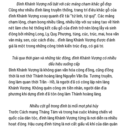
Đình Khánh Vượng nổi bật với các mảng chạm khắc gỗ đẹp
Cũng như nhiều đình làng truyền thống, trang trí điêu khắc gỗ của
đình Khánh Vượng xoay quanh đề tài “tứ linh, tứ quý”. Các mảng
chạm lộng, chạm bong nhiều tầng, nhiều lớp với sự sáng tạo về hình
nét làm cho hệ thống kết cấu gỗ của đình trở nên lộng lẫy và sinh
động bởi những Long, Ly, Quy, Phượng, tùng, cúc, trúc, mai, hoa văn
vân mây, sen, cúc cách điệu... đình làng Khánh Vượng được đánh
giá là một trong những công trình kiến trúc đẹp, có giá trị.
Trải qua thời gian và những tác động, đình Khánh Vượng có nhiều
dấu hiệu xuống cấp
Đình Khánh Vượng là không gian văn hóa cộng đồng, cũng đồng
thời là nơi thờ Thành hoàng làng Nguyễn Văn Ba. Tương truyền,
ông làm quan thời Trần - Hồ, là người đã có công lập nên làng
Khánh Vượng. Không quên công ơn tiền nhân, người dân địa
phương khi dựng đình đã tôn ông làm Thành hoàng làng.
Nhiều cột gỗ trong đình bị mối mọt phá hủy
Trước Cách mạng Tháng Tám và trong hai cuộc kháng chiến vệ
quốc của dân tộc, đình làng Khánh Vượng từng là nơi diễn ra nhiều
hoạt động. Hậu cung đình từng là nơi cất giấu vũ khí của dân quân