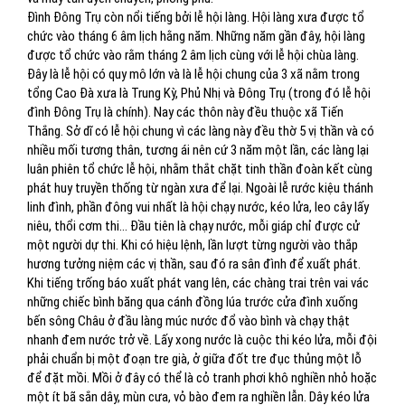
Đình Đông Trụ còn nổi tiếng bởi lễ hội làng. Hội làng xưa được tổ
chức vào tháng 6 âm lịch hằng năm. Những năm gần đây, hội làng
được tổ chức vào rằm tháng 2 âm lịch cùng với lễ hội chùa làng.
Đây là lễ hội có quy mô lớn và là lễ hội chung của 3 xã nằm trong
tổng Cao Đà xưa là Trung Kỳ, Phủ Nhị và Đông Trụ (trong đó lễ hội
đình Đông Trụ là chính). Nay các thôn này đều thuộc xã Tiến
Thắng. Sở dĩ có lễ hội chung vì các làng này đều thờ 5 vị thần và có
nhiều mối tương thân, tương ái nên cứ 3 năm một lần, các làng lại
luân phiên tổ chức lễ hội, nhằm thắt chặt tinh thần đoàn kết cùng
phát huy truyền thống từ ngàn xưa để lại. Ngoài lễ rước kiệu thánh
linh đình, phần đông vui nhất là hội chạy nước, kéo lửa, leo cây lấy
niêu, thổi cơm thi... Đầu tiên là chạy nước, mỗi giáp chỉ được cử
một người dự thi. Khi có hiệu lệnh, lần lượt từng người vào thắp
hương tưởng niệm các vị thần, sau đó ra sân đình để xuất phát.
Khi tiếng trống báo xuất phát vang lên, các chàng trai trên vai vác
những chiếc bình băng qua cánh đồng lúa trước cửa đình xuống
bến sông Châu ở đầu làng múc nước đổ vào bình và chạy thật
nhanh đem nước trở về. Lấy xong nước là cuộc thi kéo lửa, mỗi đội
phải chuẩn bị một đoạn tre già, ở giữa đốt tre đục thủng một lỗ
để đặt mồi. Mồi ở đây có thể là cỏ tranh phơi khô nghiền nhỏ hoặc
một ít bã sắn dây, mùn cưa, vỏ bào đem ra nghiền lẫn. Dây kéo lửa