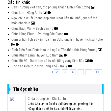
Các tin khác
Đền Thượng Việt Yên, thờ phụng Thạch Linh Thần tướng
Chùa Lim - Hồng Ân tự
Ngôi chùa ở Hải Phòng đẹp như 'Nhật Bản thu nhỏ', giới trẻ mê
mẩn check-in
Chùa Bạch Vân – Bạch Vân Tự
Chùa Hồng Phúc – Phường Bắc Giang
Cụm di tích lịch sử văn hóa Tiên Sơn, lung linh huyền tích xứ Nghệ
Đình Tiến Sơn, Phúc Hòa thờ ngũ vị Tôn thần thời Hùng Vương
Chùa Khám Lạng - huyện Lục Nam
Chùa Bổ Đà - Danh lam cổ tự nổi tiếng vùng Kinh Bắc
Độc đáo kiến trúc đình Tống Thỏ - Trà Lý
1
2
3
4
5
...
>>
Tin đọc nhiều
Chùa Dương Lôi - Cha Lư Tự
Chùa Cha Lư thuộc khu phố Dương Lôi, phường Tân
Hồng, thành phố Từ Sơn, thờ Phật và thờ...