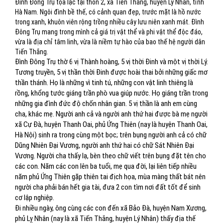
Đình Đông Trụ tọa lạc tại thôn 2, xã Tiến Thắng, huyện Lý Nhân, tỉnh
Hà Nam. Ngôi đình bề thế, có cảnh quan đẹp, trước mặt là hồ nước
trong xanh, khuôn viên rộng trồng nhiều cây lưu niên xanh mát. Đình
Đông Trụ mang trong mình cả giá trị vật thể và phi vật thể độc đáo,
vừa là địa chỉ tâm linh, vừa là niềm tự hào của bao thế hệ người dân
Tiến Thắng.
Đình Đông Trụ thờ 6 vị Thành hoàng, 5 vị thời Đinh và một vị thời Lý.
Tương truyền, 5 vị thần thời Đinh được hoài thai bởi những giấc mơ
thần thánh. Họ là những vì tinh tú, những con vật linh thiêng là
rồng, khổng tước giáng trần phò vua giúp nước. Họ giáng trần trong
những gia đình đức độ chốn nhân gian. 5 vị thần là anh em cùng
cha, khác mẹ. Người anh cả và người anh thứ hai được bà mẹ người
xã Cự Đà, huyện Thanh Oai, phủ Ứng Thiên (nay là huyện Thanh Oai,
Hà Nội) sinh ra trong cùng một bọc; trên bụng người anh cả có chữ
Dũng Nhiên Đại Vương, người anh thứ hai có chữ Sát Nhiên Đại
Vương. Người cha thấy lạ, bèn theo chữ viết trên bụng đặt tên cho
các con. Năm các con lên ba tuổi, mẹ qua đời, lại liên tiếp nhiều
năm phủ Ứng Thiên gặp thiên tai địch họa, mùa màng thất bát nên
người cha phải bán hết gia tài, đưa 2 con tìm nơi đất tốt để sinh
cơ lập nghiệp.
Đi nhiều ngày, ông cùng các con đến xã Bảo Đà, huyện Nam Xương,
phủ Lỵ Nhân (nay là xã Tiến Thắng, huyện Lý Nhân) thấy địa thế