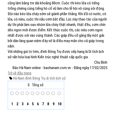
cũng làm bằng tre dài khoảng 80cm. Cuộc thi kéo lửa có tiếng
trống chiêng cùng tiếng hò cổ vũ làm cho lễ hội vô cùng sôi động.
Đội nào kéo lửa cháy sớm sẽ giành phần thắng. Khi đã có nước, có
lửa, có niêu, cuộc thi nấu cơm bắt đầu. Lúc này thao tác của người
dự thi phải làm sao nhóm lửa cháy thật nhanh, thật đều, cơm chín
dẻo ngon mới được điểm. Kết thúc cuộc thi, các niêu cơm ngon
nhất được xới vào cúng thánh. Các giáp đều cố gắng lấy một giải
bởi dân làng quan niệm đây sẽ là điều may mắn cho cả giáp trong
năm.
Với những giá trị trên, đình Đông Trụ được xếp hạng là Di tích lịch
sử văn hóa loại hình Kiến trúc nghệ thuật cấp quốc gia.
Chu Bình
Báo Hà Nam online - baohanam.com.vn - Đăng ngày 17/02/2025
Trở về đầu trang
Hà Nam
đình Đông Trụ
di tích lịch sử
0
Tổng số:
1
2
3
4
5
6
7
8
9
10