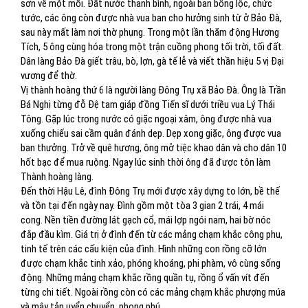
sơn về một mối. Đất nước thanh bình, ngoài ban bổng lộc, chức
tước, các ông còn được nhà vua ban cho hưởng sinh từ ở Bảo Đà,
sau này mất làm nơi thờ phụng. Trong một lần thăm động Hương
Tích, 5 ông cùng hóa trong một trận cuồng phong tối trời, tối đất.
Dân làng Bảo Đà giết trâu, bò, lợn, gà tế lễ và viết thần hiệu 5 vị Đại
vương để thờ.
Vị thành hoàng thứ 6 là người làng Đông Trụ xã Bảo Đà. Ông là Trần
Bá Nghị từng đỗ Đệ tam giáp đồng Tiến sĩ dưới triều vua Lý Thái
Tông. Gặp lúc trong nước có giặc ngoại xâm, ông được nhà vua
xuống chiếu sai cầm quân đánh dẹp. Dẹp xong giặc, ông được vua
ban thưởng. Trở về quê hương, ông mở tiệc khao dân và cho dân 10
hốt bạc để mua ruộng. Ngay lúc sinh thời ông đã được tôn làm
Thành hoàng làng.
Đến thời Hậu Lê, đình Đông Trụ mới được xây dựng to lớn, bề thế
và tồn tại đến ngày nay. Đình gồm một tòa 3 gian 2 trái, 4 mái
cong. Nền tiền đường lát gạch cổ, mái lợp ngói nam, hai bờ nóc
đắp đầu kìm. Giá trị ở đình đến từ các mảng chạm khắc công phu,
tinh tế trên các cấu kiện của đình. Hình những con rồng cỡ lớn
được chạm khắc tinh xảo, phóng khoáng, phi phàm, vô cùng sống
động. Những mảng chạm khắc rồng quần tụ, rồng ổ vấn vít đến
từng chi tiết. Ngoài rồng còn có các mảng chạm khắc phượng múa
và mây tản uyển chuyển, phong phú.