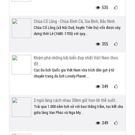
535
Chùa Cổ Lũng - Chùa Đình Cả, Gia Bình, Bắc Ninh
Chùa Cổ Lũng (xã Nội Duệ, huyện Tiên Du) vốn được xây
dựng thời Lê (1680 -1705) với quy...
355
Khám phá những bãi biển đẹp nhất Việt Nam theo
đề...
Cục Du lịch Quốc gia Việt Nam vừa trích dẫn gợi ý từ
chuyên trang du lịch Lonely Planet...
349
2 ngôi làng cách nhau 30km giữ trọn lời thề suốt...
Trải qua 1.000 năm lịch sử với bao thăng trầm, tục kết chạ
giữa làng Vạn Phúc và Nga My...
349