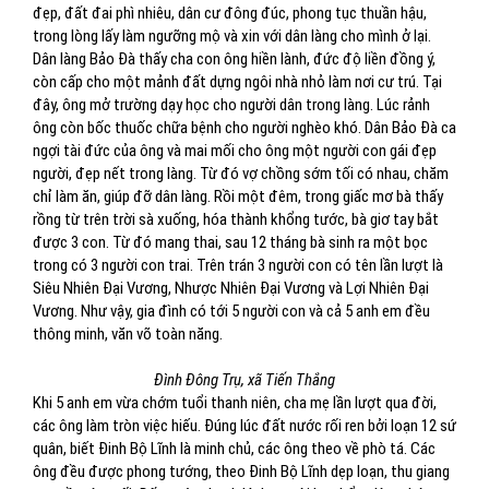
đẹp, đất đai phì nhiêu, dân cư đông đúc, phong tục thuần hậu,
trong lòng lấy làm ngưỡng mộ và xin với dân làng cho mình ở lại.
Dân làng Bảo Đà thấy cha con ông hiền lành, đức độ liền đồng ý,
còn cấp cho một mảnh đất dựng ngôi nhà nhỏ làm nơi cư trú. Tại
đây, ông mở trường dạy học cho người dân trong làng. Lúc rảnh
ông còn bốc thuốc chữa bệnh cho người nghèo khó. Dân Bảo Đà ca
ngợi tài đức của ông và mai mối cho ông một người con gái đẹp
người, đẹp nết trong làng. Từ đó vợ chồng sớm tối có nhau, chăm
chỉ làm ăn, giúp đỡ dân làng. Rồi một đêm, trong giấc mơ bà thấy
rồng từ trên trời sà xuống, hóa thành khổng tước, bà giơ tay bắt
được 3 con. Từ đó mang thai, sau 12 tháng bà sinh ra một bọc
trong có 3 người con trai. Trên trán 3 người con có tên lần lượt là
Siêu Nhiên Đại Vương, Nhược Nhiên Đại Vương và Lợi Nhiên Đại
Vương. Như vậy, gia đình có tới 5 người con và cả 5 anh em đều
thông minh, văn võ toàn năng.
Đình Đông Trụ, xã Tiến Thắng
Khi 5 anh em vừa chớm tuổi thanh niên, cha mẹ lần lượt qua đời,
các ông làm tròn việc hiếu. Đúng lúc đất nước rối ren bởi loạn 12 sứ
quân, biết Đinh Bộ Lĩnh là minh chủ, các ông theo về phò tá. Các
ông đều được phong tướng, theo Đinh Bộ Lĩnh dẹp loạn, thu giang