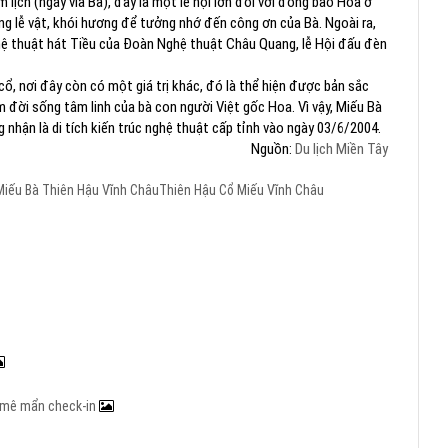
lịch (ngày vía Bà), đây là một lễ hội lớn đối với đồng bào Hoa ở
âng lễ vật, khói hương để tưởng nhớ đến công ơn của Bà. Ngoài ra,
hệ thuật hát Tiều của Đoàn Nghệ thuật Châu Quang, lễ Hội đấu đèn
t cổ, nơi đây còn có một giá trị khác, đó là thể hiện được bản sắc
 đời sống tâm linh của bà con người Việt gốc Hoa. Vì vậy, Miếu Bà
hận là di tích kiến trúc nghệ thuật cấp tỉnh vào ngày 03/6/2004.
Nguồn:
Du lịch Miền Tây
iếu Bà Thiên Hậu Vĩnh Châu
Thiên Hậu Cổ Miếu Vĩnh Châu
rẻ mê mẩn check-in