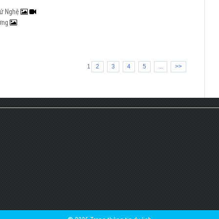
 xứ Nghệ
ương
1
2
3
4
5
...
>>