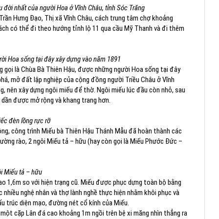
u đời nhất của người Hoa ở Vĩnh Châu, tỉnh Sóc Trăng
 Trần Hưng Đạo, Thị xã Vĩnh Châu, cách trung tâm chợ khoảng
ch có thể đi theo hướng tỉnh lộ 11 qua cầu Mỹ Thanh và đi thêm
ời Hoa sống tại đây xây dựng vào năm 1891
 gọi là Chùa Bà Thiên Hậu, được những người Hoa sống tại đây
phá, mở đất lập nghiệp của cộng đồng người Triều Châu ở Vĩnh
, nên xây dựng ngôi miếu để thờ. Ngôi miếu lúc đầu còn nhỏ, sau
ếu dần được mở rộng và khang trang hơn.
c đèn lồng rực rỡ
 công, công trình Miếu bà Thiên Hậu Thánh Mẫu đã hoàn thành các
ờng rào, 2 ngôi Miếu tả – hữu (hay còn gọi là Miếu Phước Đức –
i Miếu tả – hữu
ao 1,6m so với hiện trạng cũ. Miếu được phục dựng toàn bộ bằng
c nhiều nghệ nhân và thợ lành nghề thực hiện nhằm khôi phục và
ấu trúc diện mạo, đường nét cổ kính của Miếu.
 một cặp Lân đá cao khoảng 1m ngồi trên bệ xi măng nhìn thẳng ra