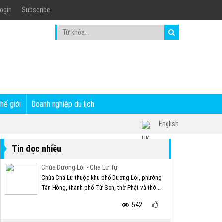
ogin
Subscribe
thế giới
Doanh nghiệp du lịch
English
Tin đọc nhiều
Chùa Dương Lôi - Cha Lư Tự
Chùa Cha Lư thuộc khu phố Dương Lôi, phường
Tân Hồng, thành phố Từ Sơn, thờ Phật và thờ...
542