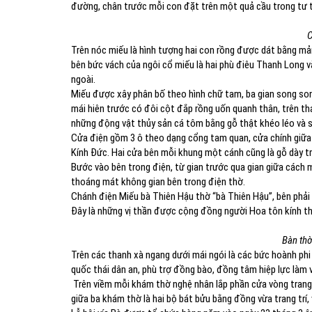
đường, chân trước mỗi con đặt trên một quả cầu trong tư t
C
Trên nóc miếu là hình tượng hai con rồng được dát bằng mả
bên bức vách của ngôi cổ miếu là hai phù điêu Thanh Long 
ngoài.
Miếu được xây phân bố theo hình chữ tam, ba gian song so
mái hiên trước có đôi cột đắp rồng uốn quanh thân, trên t
những động vật thủy sản cá tôm bằng gỗ thật khéo léo và 
Cửa điện gồm 3 ô theo dạng cổng tam quan, cửa chính giữa r
Kính Đức. Hai cửa bên mỗi khung một cánh cũng là gỗ dày trê
Bước vào bên trong điện, từ gian trước qua gian giữa cách m
thoáng mát không gian bên trong điện thờ.
Chánh điện Miếu bà Thiên Hậu thờ “bà Thiên Hậu”, bên phải 
Đây là những vị thần được cộng đồng người Hoa tôn kính t
Bàn thờ
Trên các thanh xà ngang dưới mái ngói là các bức hoành phi
quốc thái dân an, phù trợ đồng bào, đồng tâm hiệp lực làm v
Trên viềm mỗi khám thờ nghệ nhân lắp phần cửa vòng trang t
giữa ba khám thờ là hai bộ bát bửu bằng đồng vừa trang trí, 