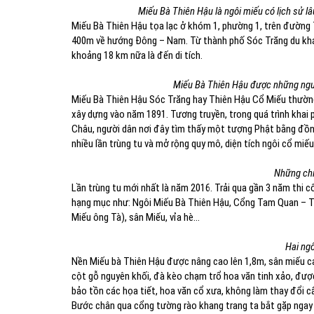
Miếu Bà Thiên Hậu là ngôi miếu có lịch sử lâ
Miếu Bà Thiên Hậu tọa lạc ở khóm 1, phường 1, trên đường
400m về hướng Đông – Nam. Từ thành phố Sóc Trăng du khá
khoảng 18 km nữa là đến di tích.
Miếu Bà Thiên Hậu được những ngư
Miếu Bà Thiên Hậu Sóc Trăng hay Thiên Hậu Cổ Miếu thường
xây dựng vào năm 1891. Tương truyền, trong quá trình khai 
Châu, người dân nơi đây tìm thấy một tượng Phật bằng đồng
nhiều lần trùng tu và mở rộng quy mô, diện tích ngôi cổ mi
Những chiế
Lần trùng tu mới nhất là năm 2016. Trải qua gần 3 năm thi
hạng mục như: Ngôi Miếu Bà Thiên Hậu, Cổng Tam Quan – Tư
Miếu ông Tà), sân Miếu, vỉa hè…
Hai ngô
Nền Miếu bà Thiên Hậu được nâng cao lên 1,8m, sân miếu c
cột gỗ nguyên khối, đà kèo chạm trổ hoa văn tinh xảo, đượ
bảo tồn các họa tiết, hoa văn cổ xưa, không làm thay đổi c
Bước chân qua cổng tường rào khang trang ta bắt gặp ngay