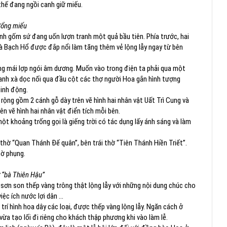
hế đang ngồi canh giữ miếu.
ổng miếu
nh gốm sứ đang uốn lượn tranh một quả bầu tiên. Phía trước, hai
và Bạch Hổ được đắp nổi làm tăng thêm vẻ lộng lẫy ngay từ bên
ng mái lợp ngói âm dương. Muốn vào trong điện ta phải qua một
hanh xà dọc nối qua đầu cột các thợ người Hoa gắn hình tượng
sinh động.
ộng gồm 2 cánh gỗ dày trên vẽ hình hai nhân vật Uất Trì Cung và
n vẽ hình hai nhân vật điển tích mỗi bên.
ột khoảng trống gọi là giếng trời có tác dụng lấy ánh sáng và làm
thờ “Quan Thánh Đế quân”, bên trái thờ “Tiên Thánh Hiền Triết”.
hờ phụng.
 “bà Thiên Hậu”
 sơn son thếp vàng trông thật lộng lẫy với những nội dung chúc cho
iệc ích nước lợi dân …
rí hình hoa dây các loại, được thếp vàng lộng lẫy. Ngăn cách ở
vừa tạo lối đi riêng cho khách thập phương khi vào làm lễ.