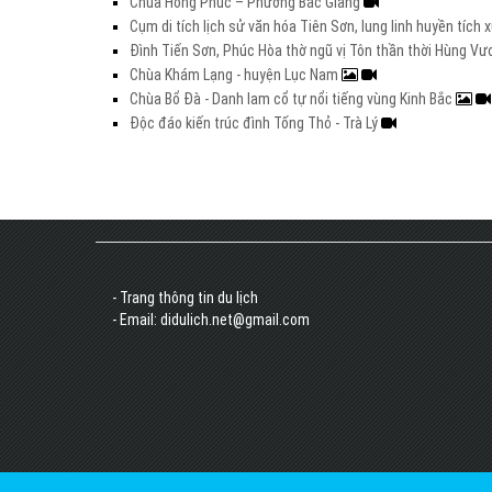
Chùa Hồng Phúc – Phường Bắc Giang
Cụm di tích lịch sử văn hóa Tiên Sơn, lung linh huyền tích
Đình Tiến Sơn, Phúc Hòa thờ ngũ vị Tôn thần thời Hùng V
Chùa Khám Lạng - huyện Lục Nam
Chùa Bổ Đà - Danh lam cổ tự nổi tiếng vùng Kinh Bắc
Độc đáo kiến trúc đình Tống Thỏ - Trà Lý
- Trang thông tin du lịch
- Email: didulich.net@gmail.com