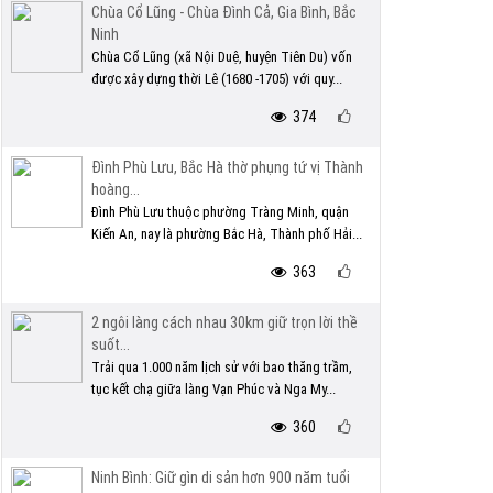
Chùa Cổ Lũng - Chùa Đình Cả, Gia Bình, Bắc
Ninh
Chùa Cổ Lũng (xã Nội Duệ, huyện Tiên Du) vốn
được xây dựng thời Lê (1680 -1705) với quy...
374
Đình Phù Lưu, Bắc Hà thờ phụng tứ vị Thành
hoàng...
Đình Phù Lưu thuộc phường Tràng Minh, quận
Kiến An, nay là phường Bắc Hà, Thành phố Hải...
363
2 ngôi làng cách nhau 30km giữ trọn lời thề
suốt...
Trải qua 1.000 năm lịch sử với bao thăng trầm,
tục kết chạ giữa làng Vạn Phúc và Nga My...
360
Ninh Bình: Giữ gìn di sản hơn 900 năm tuổi