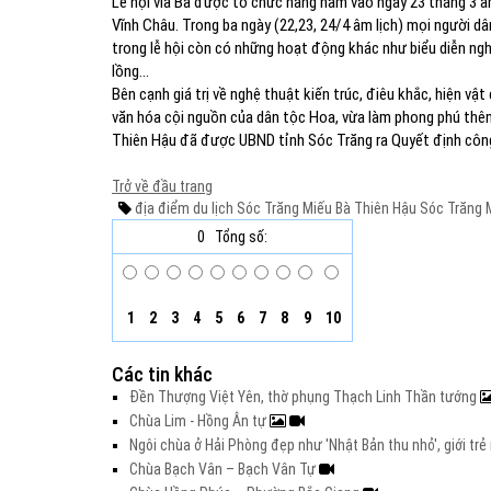
Lễ hội vía Bà được tổ chức hàng năm vào ngày 23 tháng 3 âm 
Vĩnh Châu. Trong ba ngày (22,23, 24/4 âm lịch) mọi người d
trong lễ hội còn có những hoạt động khác như biểu diễn ng
lồng…
Bên cạnh giá trị về nghệ thuật kiến trúc, điêu khắc, hiện vậ
văn hóa cội nguồn của dân tộc Hoa, vừa làm phong phú thêm
Thiên Hậu đã được UBND tỉnh Sóc Trăng ra Quyết định công n
Trở về đầu trang
địa điểm du lịch Sóc Trăng
Miếu Bà Thiên Hậu Sóc Trăng
M
0
Tổng số:
1
2
3
4
5
6
7
8
9
10
Các tin khác
Đền Thượng Việt Yên, thờ phụng Thạch Linh Thần tướng
Chùa Lim - Hồng Ân tự
Ngôi chùa ở Hải Phòng đẹp như 'Nhật Bản thu nhỏ', giới t
Chùa Bạch Vân – Bạch Vân Tự