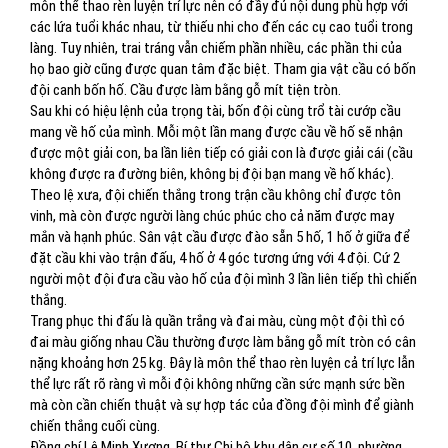
môn thể thao rèn luyện trí lực nên có đầy đủ nội dung phù hợp với
các lứa tuổi khác nhau, từ thiếu nhi cho đến các cụ cao tuổi trong
làng. Tuy nhiên, trai tráng vẫn chiếm phần nhiều, các phần thi của
họ bao giờ cũng được quan tâm đặc biệt. Tham gia vật cầu có bốn
đội canh bốn hố. Cầu được làm bằng gỗ mít tiện tròn.
Sau khi có hiệu lệnh của trọng tài, bốn đội cùng trổ tài cướp cầu
mang về hố của mình. Mỗi một lần mang được cầu về hố sẽ nhận
được một giải con, ba lần liên tiếp có giải con là được giải cái (cầu
không được ra đường biên, không bị đội bạn mang về hố khác).
Theo lệ xưa, đội chiến thắng trong trận cầu không chỉ được tôn
vinh, mà còn được người làng chúc phúc cho cả năm được may
mắn và hạnh phúc. Sân vật cầu được đào sẵn 5 hố, 1 hố ở giữa để
đặt cầu khi vào trận đấu, 4 hố ở 4 góc tương ứng với 4 đội. Cứ 2
người một đội đưa cầu vào hố của đội mình 3 lần liên tiếp thì chiến
thắng.
Trang phục thi đấu là quần trắng và đai màu, cùng một đội thì có
đai màu giống nhau Cầu thường được làm bằng gỗ mít tròn có cân
nặng khoảng hơn 25 kg. Đây là môn thể thao rèn luyện cả trí lực lẫn
thể lực rất rõ ràng vì mỗi đội không những cần sức mạnh sức bền
mà còn cần chiến thuật và sự hợp tác của đồng đội mình để giành
chiến thắng cuối cùng.
Đồng chí Lê Minh Xương, Bí thư Chi bộ khu dân cư số 10, phường