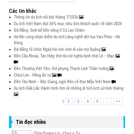
Các tin khác
Thông tin du lịch nổi bật tháng 7/2026
Du lịch Việt Nam đạt 56% mục tiêu đón khách quốc tế năm 2026
Đà Nẵng: Sinh kế bền vững ở Cù Lao Chàm
Hà Nội công nhận điểm du lịch Làng nghề dệt lụa Vạn Phúc - Hà
Đông
Đà Nẵng tổ chức Ngày hội tôn vinh di sản mỳ Quảng
Đền Cầu Khoai, Tân Hiệp thờ nhị nữ nghĩa binh thời Lê – Mạc
Đền Thượng Việt Yên, thờ phụng Thạch Linh Thần tướng
Chùa Lim - Hồng Ân tự
Đền Tân Ninh – Bắc Giang, ngôi đền cổ đạo Mẫu Việt Nam
Du lịch Đắk Lắk: Hành trình tìm về những di tích lịch sử linh thiêng
1
2
3
4
5
...
>>
Tin đọc nhiều
Chùa Dương Lôi - Cha Lư Tự