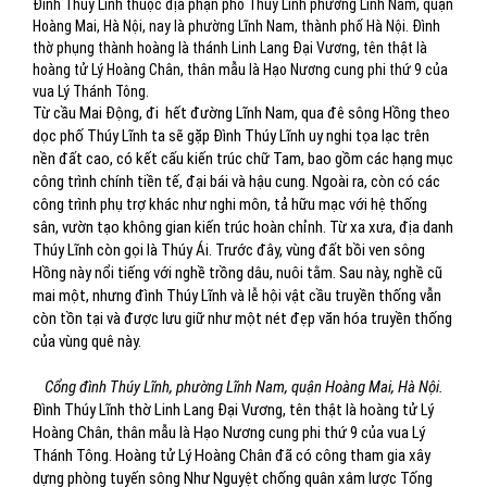
Đình Thúy Lĩnh thuộc địa phận phố Thúy Lĩnh phường Lĩnh Nam, quận
Hoàng Mai, Hà Nội, nay là phường Lĩnh Nam, thành phố Hà Nội. Đình
thờ phụng thành hoàng là thánh Linh Lang Đại Vương, tên thật là
hoàng tử Lý Hoàng Chân, thân mẫu là Hạo Nương cung phi thứ 9 của
vua Lý Thánh Tông.
Từ cầu Mai Động, đi hết đường Lĩnh Nam, qua đê sông Hồng theo
dọc phố Thúy Lĩnh ta sẽ gặp Đình Thúy Lĩnh uy nghi tọa lạc trên
nền đất cao, có kết cấu kiến trúc chữ Tam, bao gồm các hạng mục
công trình chính tiền tế, đại bái và hậu cung. Ngoài ra, còn có các
công trình phụ trợ khác như nghi môn, tả hữu mạc với hệ thống
sân, vườn tạo không gian kiến trúc hoàn chỉnh. Từ xa xưa, địa danh
Thúy Lĩnh còn gọi là Thúy Ái. Trước đây, vùng đất bồi ven sông
Hồng này nổi tiếng với nghề trồng dâu, nuôi tằm. Sau này, nghề cũ
mai một, nhưng đình Thúy Lĩnh và lễ hội vật cầu truyền thống vẫn
còn tồn tại và được lưu giữ như một nét đẹp văn hóa truyền thống
của vùng quê này.
Cổng đình Thúy Lĩnh, phường Lĩnh Nam, quận Hoàng Mai, Hà Nội.
Đình Thúy Lĩnh thờ Linh Lang Đại Vương, tên thật là hoàng tử Lý
Hoàng Chân, thân mẫu là Hạo Nương cung phi thứ 9 của vua Lý
Thánh Tông. Hoàng tử Lý Hoàng Chân đã có công tham gia xây
dựng phòng tuyến sông Như Nguyệt chống quân xâm lược Tống