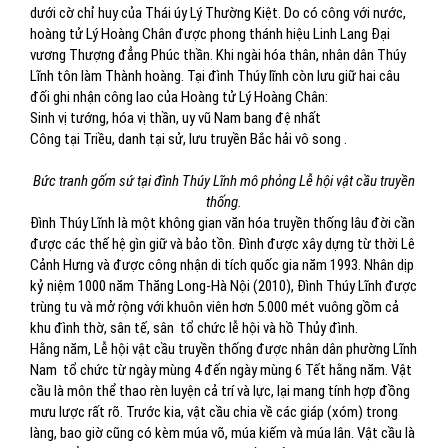
dưới cờ chỉ huy của Thái úy Lý Thường Kiệt. Do có công với nước,
hoàng tử Lý Hoàng Chân được phong thánh hiệu Linh Lang Đại
vương Thượng đẳng Phúc thần. Khi ngài hóa thân, nhân dân Thúy
Lĩnh tôn làm Thành hoàng. Tại đình Thúy lĩnh còn lưu giữ hai câu
đối ghi nhận công lao của Hoàng tử Lý Hoàng Chân:
Sinh vị tướng, hóa vị thần, uy vũ Nam bang đệ nhất
Công tại Triều, danh tại sử, lưu truyền Bắc hải vô song .
Bức tranh gốm sứ tại đình Thúy Lĩnh mô phỏng Lễ hội vật cầu truyền
thống.
Đình Thúy Lĩnh là một không gian văn hóa truyền thống lâu đời cần
được các thế hệ gìn giữ và bảo tồn. Đình được xây dựng từ thời Lê
Cảnh Hưng và được công nhận di tích quốc gia năm 1993. Nhân dịp
kỷ niệm 1000 năm Thăng Long-Hà Nội (2010), Đình Thúy Lĩnh được
trùng tu và mở rộng với khuôn viên hơn 5.000 mét vuông gồm cả
khu đình thờ, sân tế, sân tổ chức lễ hội và hồ Thủy đình.
Hằng năm, Lễ hội vật cầu truyền thống được nhân dân phường Lĩnh
Nam tổ chức từ ngày mùng 4 đến ngày mùng 6 Tết hằng năm. Vật
cầu là môn thể thao rèn luyện cả trí và lực, lại mang tính hợp đồng
mưu lược rất rõ. Trước kia, vật cầu chia về các giáp (xóm) trong
làng, bao giờ cũng có kèm múa võ, múa kiếm và múa lân. Vật cầu là