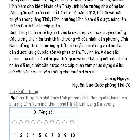
Lĩnh Nam cho biết: Nhân dân Thúy Lĩnh luôn tưởng nhớ công lao
đánh giặc giữ nước của tổ tiên ta. Từ năm 2013, Lễ hội vật cầu
truyền thống làng Thúy Lĩnh, phường Lĩnh Nam đã được nâng lên
thành Giải Vật cầu cấp quận.
Đình Thúy Lĩnh và Lễ hội vật cầu là nét đẹp văn hóa truyền thống
đặc trưng thể hiện tinh thần thượng võ của nhân dân phường Lĩnh
Nam, đồng thời, là hương vị Tết cổ truyền sôi động và độc đáo
cần được lưu giữ, bảo tồn và phát triển. Tuy nhiên, 8 đạo sắc
phong của các triều đại qua thời gian và sự khắc nghiệt của thiên
nhiên đã mục nát cần được các cấp quan tâm phục dựng để lưu
giữ vốn văn hóa truyền thống cho muôn đời sau.
Quang Nguyên
Nguồn: Báo Quốc phòng Thủ đô
Trở về đầu trang
Đình Thúy Lĩnh
phố Thúy Lĩnh phường Lĩnh Nam
quận Hoàng Mai
phường Lĩnh Nam mới
thành phố Hà Nội
Linh Lang Đại vương
0
Tổng số:
1
2
3
4
5
6
7
8
9
10