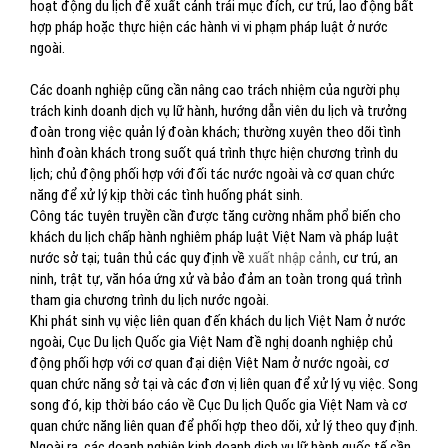
hoạt động du lịch để xuất cảnh trái mục đích, cư trú, lao động bất
hợp pháp hoặc thực hiện các hành vi vi phạm pháp luật ở nước
ngoài.
Các doanh nghiệp cũng cần nâng cao trách nhiệm của người phụ
trách kinh doanh dịch vụ lữ hành, hướng dẫn viên du lịch và trưởng
đoàn trong việc quản lý đoàn khách; thường xuyên theo dõi tình
hình đoàn khách trong suốt quá trình thực hiện chương trình du
lịch; chủ động phối hợp với đối tác nước ngoài và cơ quan chức
năng để xử lý kịp thời các tình huống phát sinh.
Công tác tuyên truyền cần được tăng cường nhằm phổ biến cho
khách du lịch chấp hành nghiêm pháp luật Việt Nam và pháp luật
nước sở tại; tuân thủ các quy định về
xuất nhập cảnh
, cư trú, an
ninh, trật tự, văn hóa ứng xử và bảo đảm an toàn trong quá trình
tham gia chương trình du lịch nước ngoài.
Khi phát sinh vụ việc liên quan đến khách du lịch Việt Nam ở nước
ngoài, Cục Du lịch Quốc gia Việt Nam đề nghị doanh nghiệp chủ
động phối hợp với cơ quan đại diện Việt Nam ở nước ngoài, cơ
quan chức năng sở tại và các đơn vị liên quan để xử lý vụ việc. Song
song đó, kịp thời báo cáo về Cục Du lịch Quốc gia Việt Nam và cơ
quan chức năng liên quan để phối hợp theo dõi, xử lý theo quy định.
Ngoài ra, các doanh nghiệp kinh doanh dịch vụ lữ hành quốc tế cần