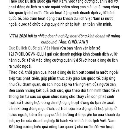
Theo Cục Du lịch Quốc gia Việt Nam, việc tăng cường quản lý đối với
hoạt động du lịch ra nước ngoài nhằm nâng cao hiệu quả trong công
tác quản lý nhà nước đối với hoạt động kinh doanh dịch vụ lữ hành
quốc tế, bảo đảm hoạt động đưa khách du lịch Việt Nam ra nước
ngoài được tổ chức đúng quy định pháp luật, an toàn, văn minh.
VITM 2026 hội tụ nhiều doanh nghiệp hoạt động kinh doanh về mảng
outbound. (Ảnh: CHIÊU ANH)
Cục Du lịch Quốc gia Việt Nam
vừa ban hành văn bản số
1217/CDLQGVN-QLLH gửi các doanh nghiệp kinh doanh dịch vụ lữ
hành quốc tế về việc tăng cường quản lý đối với hoạt động du lịch
ra nước ngoài.
Theo đó, thời gian qua, hoạt động du lịch outbound ra nước ngoài
tiếp tục phát triển, góp phần thúc đẩy giao lưu quốc tế, đáp ứng
nhu cầu tham quan, du lịch, học tập và trải nghiệm của người dân.
Bên cạnh những kết quả tích cực, qua theo dõi tình hình thực tế và
thông tin từ các cơ quan chức năng cho thấy vẫn còn phát sinh
một số trường hợp công dân lợi dụng hoạt động du lịch để xuất
cảnh không đúng mục đích, cư trú hoặc lao động bất hợp pháp ở
nước ngoài, tiềm ẩn nguy cơ ảnh hưởng đến quyền lợi của khách du
lịch, uy tín của doanh nghiệp lữ hành và hình ảnh du lịch Việt Nam.
Để tăng cường hiệu quả công tác quản lý nhà nước đối với hoạt