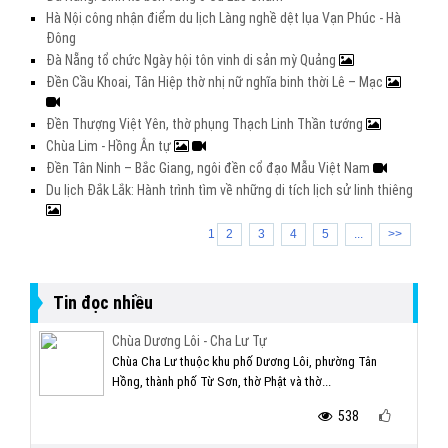
Hà Nội công nhận điểm du lịch Làng nghề dệt lụa Vạn Phúc - Hà
Đông
Đà Nẵng tổ chức Ngày hội tôn vinh di sản mỳ Quảng
Đền Cầu Khoai, Tân Hiệp thờ nhị nữ nghĩa binh thời Lê – Mạc
Đền Thượng Việt Yên, thờ phụng Thạch Linh Thần tướng
Chùa Lim - Hồng Ân tự
Đền Tân Ninh – Bắc Giang, ngôi đền cổ đạo Mẫu Việt Nam
Du lịch Đắk Lắk: Hành trình tìm về những di tích lịch sử linh thiêng
1
2
3
4
5
...
>>
Tin đọc nhiều
Chùa Dương Lôi - Cha Lư Tự
Chùa Cha Lư thuộc khu phố Dương Lôi, phường Tân
Hồng, thành phố Từ Sơn, thờ Phật và thờ...
538