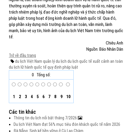
thường xuyên rà soát, hoàn thiện quy trình quản trị rủi ro, nâng cao
trách nhiệm pháp lý, đạo đức nghề nghiệp và ý thức chấp hành
pháp luật trong hoạt động kinh doanh lữ hành quốc tế. Qua đó,
góp phần xây dựng môi trường du lịch an toàn, văn minh, lành
mạnh, bảo vệ uy tín, hình ảnh của du lịch Việt Nam trên trường quốc
tế.
Chiêu Anh
Nguồn: Báo Nhân Dân
Trở về đầu trang
du lịch Việt Nam
quản lý du lịch
du lịch quốc tế
xuất cảnh
an toàn
du lịch
lữ hành quốc tế
quy định pháp luật
0
Tổng số:
1
2
3
4
5
6
7
8
9
10
Các tin khác
Thông tin du lịch nổi bật tháng 7/2026
Du lịch Việt Nam đạt 56% mục tiêu đón khách quốc tế năm 2026
Đà Nẵng: Sinh kế bền vững ở Cù Lao Chàm