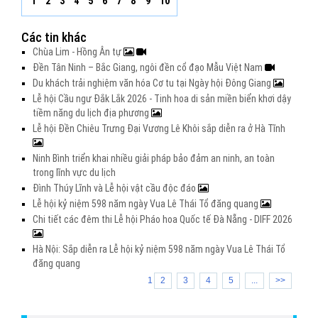
1
2
3
4
5
6
7
8
9
10
Các tin khác
Chùa Lim - Hồng Ân tự
Đền Tân Ninh – Bắc Giang, ngôi đền cổ đạo Mẫu Việt Nam
Du khách trải nghiệm văn hóa Cơ tu tại Ngày hội Đông Giang
Lễ hội Cầu ngư Đắk Lắk 2026 - Tinh hoa di sản miền biển khơi dậy
tiềm năng du lịch địa phương
Lễ hội Đền Chiêu Trưng Đại Vương Lê Khôi sắp diễn ra ở Hà Tĩnh
Ninh Bình triển khai nhiều giải pháp bảo đảm an ninh, an toàn
trong lĩnh vực du lịch
Đình Thúy Lĩnh và Lễ hội vật cầu độc đáo
Lễ hội kỷ niệm 598 năm ngày Vua Lê Thái Tổ đăng quang
Chi tiết các đêm thi Lễ hội Pháo hoa Quốc tế Đà Nẵng - DIFF 2026
Hà Nội: Sắp diễn ra Lễ hội kỷ niệm 598 năm ngày Vua Lê Thái Tổ
đăng quang
1
2
3
4
5
...
>>