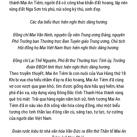
thánh Mai An Tiêm, người đã có công khai khẩn đất hoang, lập nên
vùng đất Nga Sơn trù phú, núi sông kỳ thú, xinh đẹp.
Các đại biểu thực hiện nghi thức dâng hương.
Đồng chí Mai Văn Ninh, nguyên Ủy viên Trung ương Đảng, nguyên
Phó Trưởng ban Thường trực Ban Tuyên giáo Trung ương, Chủ tịch
Hội đồng họ Mai Việt Nam thực hiện nghi thức dâng hương.
Đồng chí Lại Thế Nguyên, Phó Bí thư Thường trực Tỉnh ủy, Trưởng
đoàn ĐBQH tỉnh thực hiện nghi thức dâng hương.
Theo truyền thuyết, Mai An Tiêm là con nuôi của Vua Hùng thứ 18.
Khi bị vua cha hiểu nhầm đày ra đảo hoang, Mai An Tiêm đã cùng
vợ con vượt qua gian khó, tìm được giống dưa hấu quý hiếm, khai
phá đảo xa, xây dựng vùng Đông Bắc tỉnh Thanh Hóa thành vùng
quê trù mật. Trải qua hàng ngàn năm lịch sử, hình tượng Mai An
Tiêm đã in sâu vào đời sống văn hóa cộng đồng, như một biểu
tượng cho tinh thần lao động cần cù, sáng tạo, tự lực, tự cường
của người dân Việt Nam.
Đoàn rước kiệu từ nhà văn hóa Văn Đức ra đền thờ Thần tổ Mai An