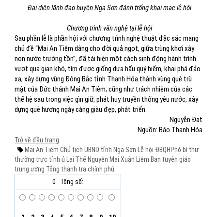
Đại diện lãnh đạo huyện Nga Sơn đánh trống khai mạc lễ hội
Chương trinh văn nghệ tại lễ hội
Sau phần lễ là phần hội với chương trình nghệ thuật đặc sắc mang
chủ đề “Mai An Tiêm dâng cho đời quả ngọt, giữa trùng khơi xây
non nước trường tồn”, đã tái hiện một cách sinh động hành trình
vượt qua gian khó, tìm được giống dưa hấu quý hiếm, khai phá đảo
xa, xây dựng vùng Đông Bắc tỉnh Thanh Hóa thành vùng quê trù
mật của Đức thánh Mai An Tiêm; cũng như trách nhiệm của các
thế hệ sau trong việc gìn giữ, phát huy truyền thống yêu nước, xây
dựng quê hương ngày càng giàu đẹp, phát triển.
Nguyễn Đạt
Nguồn: Báo Thanh Hóa
Trở về đầu trang
Mai An Tiêm
Chủ tịch UBND tỉnh
Nga Sơn
Lễ hội
ĐBQHPhó bí thư
thường trực tỉnh ủ
Lại Thế Nguyên
Mai Xuân Liêm
Ban tuyên giáo
trung ương
Tổng thanh tra chính phủ.
0
Tổng số: