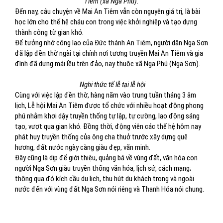
Tiêm (xã Nga Phú).
Đến nay, câu chuyện về Mai An Tiêm vẫn còn nguyên giá trị, là bài
học lớn cho thế hệ cháu con trong việc khởi nghiệp và tạo dựng
thành công từ gian khó.
Để tưởng nhớ công lao của Đức thánh An Tiêm, người dân Nga Sơn
đã lập đền thờ ngài tại chính nơi tương truyền Mai An Tiêm và gia
đình đã dựng mái lều trên đảo, nay thuộc xã Nga Phú (Nga Sơn).
Nghi thức tế lễ tại lễ hội
Cùng với việc lập đền thờ, hàng năm vào trung tuần tháng 3 âm
lịch, Lễ hội Mai An Tiêm được tổ chức với nhiều hoạt động phong
phú nhằm khơi dậy truyền thống tự lập, tự cường, lao động sáng
tạo, vượt qua gian khó. Đồng thời, động viên các thế hệ hôm nay
phát huy truyền thống của ông cha thuở trước xây dựng quê
hương, đất nước ngày càng giàu đẹp, văn minh.
Đây cũng là dịp để giới thiệu, quảng bá về vùng đất, văn hóa con
người Nga Sơn giàu truyền thống văn hóa, lịch sử, cách mạng;
thông qua đó kích cầu du lịch, thu hút du khách trong và ngoài
nước đến với vùng đất Nga Sơn nói riêng và Thanh Hóa nói chung.