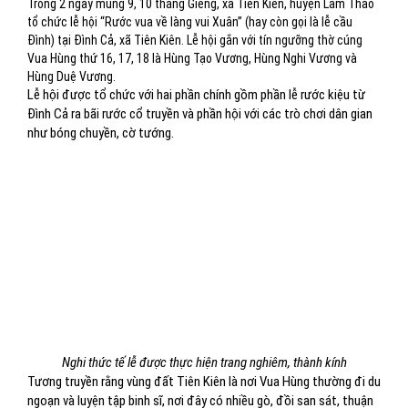
Trong 2 ngày mùng 9, 10 tháng Giêng, xã Tiên Kiên, huyện Lâm Thao
tổ chức lễ hội “Rước vua về làng vui Xuân” (hay còn gọi là lễ cầu
Đình) tại Đình Cả, xã Tiên Kiên. Lễ hội gắn với tín ngưỡng thờ cúng
Vua Hùng thứ 16, 17, 18 là Hùng Tạo Vương, Hùng Nghi Vương và
Hùng Duệ Vương.
Lễ hội được tổ chức với hai phần chính gồm phần lễ rước kiệu từ
Đình Cả ra bãi rước cổ truyền và phần hội với các trò chơi dân gian
như bóng chuyền, cờ tướng.
Nghi thức tế lễ được thực hiện trang nghiêm, thành kính
Tương truyền rằng vùng đất Tiên Kiên là nơi Vua Hùng thường đi du
ngoạn và luyện tập binh sĩ, nơi đây có nhiều gò, đồi san sát, thuận