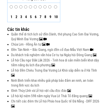
1
2
3
4
5
6
7
8
9
10
Các tin khác
Quần thể di tích lịch sử đền Dành, thờ phụng Cao Sơn Đại Vương,
Quý Minh Đại Vương
Chùa Lim - Hồng Ân tự
Đền Tân Ninh – Bắc Giang, ngôi đền cổ đạo Mẫu Việt Nam
Du khách trải nghiệm văn hóa Cơ tu tại Ngày hội Đông Giang
Lễ hội Cầu ngư Đắk Lắk 2026 - Tinh hoa di sản miền biển khơi dậy
tiềm năng du lịch địa phương
Lễ hội Đền Chiêu Trưng Đại Vương Lê Khôi sắp diễn ra ở Hà Tĩnh
Ninh Bình triển khai nhiều giải pháp bảo đảm an ninh, an toàn
trong lĩnh vực du lịch
Đình Thúy Lĩnh và Lễ hội vật cầu độc đáo
Lễ hội kỷ niệm 598 năm ngày Vua Lê Thái Tổ đăng quang
Chi tiết các đêm thi Lễ hội Pháo hoa Quốc tế Đà Nẵng - DIFF 2026