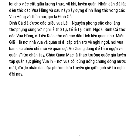
lợi cho việc cất giấu lương thực, vũ khí, luyện quân. Nhân dân đã lập
đền thờ các Vua Hùng và sau này xây dựng đình làng thờ vọng các
Vua Hùng và thần núi, gọi là Đình Cả.
Đình Cả đã được các triều vua Lê – Nguyễn phong sắc cho làng
thờ phụng cùng với nghi lễ thờ tự, tế lễ tại đình. Ngoài Đình Cả thờ
các Vua Hùng, ở Tiên Kiên còn có các dấu tích liên quan như: Miếu
Giã – là nơi nhà vua và quân sĩ đi tập trận trở về nghỉ ngơi, nơi vua
ban các chiếu chỉ mới về quân sự; Ao Giang dùng để tắm ngựa và
quân sĩ rửa chân tay; Chùa Quan Mạc là thao trường quốc gia luyện
tập quân sự; giếng Vua In – nơi vua tôi cùng uống chung dòng nước
mát, được nhân dân địa phương lưu truyền gìn giữ sạch sẽ từ nghìn
đời nay.