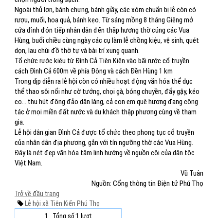
Ngoài thủ lợn, bánh chưng, bánh giầy, các xóm chuẩn bị lễ còn có
rượu, muối, hoa quả, bánh kẹo. Từ sáng mồng 8 tháng Giêng mở
cửa đình đón tiếp nhân dân đến thắp hương thờ cúng các Vua
Hùng, buổi chiều cùng ngày các cụ làm lễ chồng kiệu, vệ sinh, quét
dọn, lau chùi đồ thờ tự và bài trí xung quanh.
Tổ chức rước kiệu từ Đình Cả Tiên Kiên vào bãi rước cổ truyền
cách Đình Cả 600m về phía Đông và cách Đền Hùng 1 km
Trong dịp diễn ra lễ hội còn có nhiều hoạt động văn hóa thể dục
thể thao sôi nổi như cờ tướng, chọi gà, bóng chuyền, đẩy gậy, kéo
co… thu hút đông đảo dân làng, cả con em quê hương đang công
tác ở mọi miền đất nước và du khách thập phương cùng về tham
gia.
Lễ hội dân gian Đình Cả được tổ chức theo phong tục cổ truyền
của nhân dân địa phương, gắn với tín ngưỡng thờ các Vua Hùng.
Đây là nét đẹp văn hóa tâm linh hướng về nguồn cội của dân tộc
Việt Nam.
Vũ Tuân
Nguồn: Cổng thông tin Điện tử Phú Thọ
Trở về đầu trang
Lễ hội
xã Tiên Kiến
Phú Thọ
1
Tổng số:1 lượt