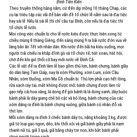
Đình Tiên Kiến
Theo truyền thống hằng năm, cứ đến dịp mồng 10 tháng Chạp, các
cụ lại triệu tập các vãi để bàn vấn đề tổ chức lễ năm sau là đại tiệc
hay sái lễ. Nếu là sái lễ thì chỉ cầu tại Đình, còn nếu là đại tiệc thì
tổ chức lễ rước.
Mọi công việc chuẩn bị cho lễ rước kiệu được thực hiện xong từ
chiều mùng 8 tháng Giêng, đến sáng mùng 9 ra bãi rước đón vua về
làng bản ăn Tết với nhân dân. Khi rước đến bãi hạ kiệu xuống, mọi
người trải chiếu ra khắp đỉnh gò và tổ chức tế, hát xoan, hát hội,
chờ đến khi gió thổi cờ bay mới rước về Đình Cả.
Các lễ vật để ra đình làm lễ bao gồm thủ lợn, bánh chưng, bánh giầy
do dân làng Tam Giáp, nay là xóm Phường, xóm Lum, xóm Cầu
Nhân, xóm Đuổng, xóm Ma Gồ chuẩn bị. Thủ lợn phải cạo hết lông,
rửa sạch ráy tai, mắt không được mở; bánh chưng được làm từ
gạo nếp cái hoa vàng, lá dong để gói bánh là lá dong xanh, dây buộc
bánh phải là dây giang chẻ bỏ cật và bỏ lòng, bánh chưng của các
xóm dâng ra đình là bánh chưng vuông, giữa bánh có nhân đỗ và
thịt lợn.
Mỗi xóm dâng ra đình 3 chiếc bánh dày to, nặng khoảng 3 kg, được
giã từ loại gạo ngon, dẻo, khi thổi xôi và giã bánh giầy phải là nam
thanh nữ tú, giã 3 quả, giã bằng chày tre non, khi bắt bánh phải
chọn người trong sạch.