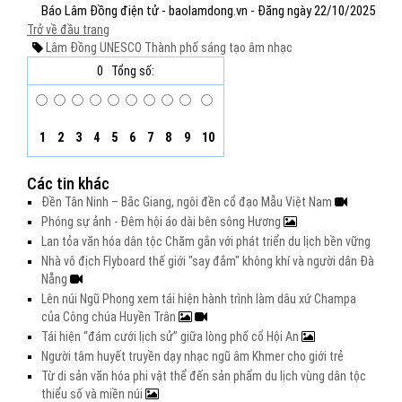
Báo Lâm Đồng điện tử - baolamdong.vn - Đăng ngày 22/10/2025
Trở về đầu trang
Lâm Đồng
UNESCO
Thành phố sáng tạo âm nhạc
0
Tổng số:
1
2
3
4
5
6
7
8
9
10
Các tin khác
Đền Tân Ninh – Bắc Giang, ngôi đền cổ đạo Mẫu Việt Nam
Phóng sự ảnh - Đêm hội áo dài bên sông Hương
Lan tỏa văn hóa dân tộc Chăm gắn với phát triển du lịch bền vững
Nhà vô địch Flyboard thế giới "say đắm" không khí và người dân Đà
Nẵng
Lên núi Ngũ Phong xem tái hiện hành trình làm dâu xứ Champa
của Công chúa Huyền Trân
Tái hiện “đám cưới lịch sử” giữa lòng phố cổ Hội An
Người tâm huyết truyền dạy nhạc ngũ âm Khmer cho giới trẻ
Từ di sản văn hóa phi vật thể đến sản phẩm du lịch vùng dân tộc
thiểu số và miền núi