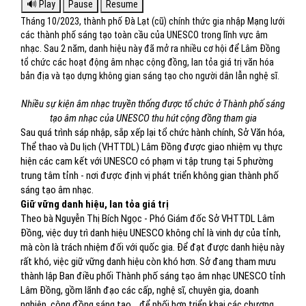
Tháng 10/2023, thành phố Đà Lạt (cũ) chính thức gia nhập Mạng lưới
các thành phố sáng tạo toàn cầu của UNESCO trong lĩnh vực âm
nhạc. Sau 2 năm, danh hiệu này đã mở ra nhiều cơ hội để Lâm Đồng
tổ chức các hoạt động âm nhạc cộng đồng, lan tỏa giá trị văn hóa
bản địa và tạo dựng không gian sáng tạo cho người dân lẫn nghệ sĩ.
Nhiều sự kiện âm nhạc truyền thống được tổ chức ở Thành phố sáng
tạo âm nhạc của UNESCO thu hút cộng đồng tham gia
Sau quá trình sáp nhập, sắp xếp lại tổ chức hành chính, Sở Văn hóa,
Thể thao và Du lịch (VHTTDL) Lâm Đồng được giao nhiệm vụ thực
hiện các cam kết với UNESCO có phạm vi tập trung tại 5 phường
trung tâm tỉnh - nơi được định vị phát triển không gian thành phố
sáng tạo âm nhạc.
Giữ vững danh hiệu, lan tỏa giá trị
Theo bà Nguyễn Thị Bích Ngọc - Phó Giám đốc Sở VHTTDL Lâm
Đồng, việc duy trì danh hiệu UNESCO không chỉ là vinh dự của tỉnh,
mà còn là trách nhiệm đối với quốc gia. Để đạt được danh hiệu này
rất khó, việc giữ vững danh hiệu còn khó hơn. Sở đang tham mưu
thành lập Ban điều phối Thành phố sáng tạo âm nhạc UNESCO tỉnh
Lâm Đồng, gồm lãnh đạo các cấp, nghệ sĩ, chuyên gia, doanh
nghiệp, cộng đồng sáng tạo… để phối hợp triển khai các chương