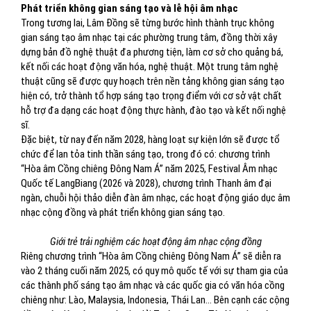
Phát triển không gian sáng tạo và lễ hội âm nhạc
Trong tương lai, Lâm Đồng sẽ từng bước hình thành trục không
gian sáng tạo âm nhạc tại các phường trung tâm, đồng thời xây
dựng bản đồ nghệ thuật đa phương tiện, làm cơ sở cho quảng bá,
kết nối các hoạt động văn hóa, nghệ thuật. Một trung tâm nghệ
thuật cũng sẽ được quy hoạch trên nền tảng không gian sáng tạo
hiện có, trở thành tổ hợp sáng tạo trọng điểm với cơ sở vật chất
hỗ trợ đa dạng các hoạt động thực hành, đào tạo và kết nối nghệ
sĩ.
Đặc biệt, từ nay đến năm 2028, hàng loạt sự kiện lớn sẽ được tổ
chức để lan tỏa tinh thần sáng tạo, trong đó có: chương trình
“Hòa âm Cồng chiêng Đông Nam Á” năm 2025, Festival Âm nhạc
Quốc tế LangBiang (2026 và 2028), chương trình Thanh âm đại
ngàn, chuỗi hội thảo diễn đàn âm nhạc, các hoạt động giáo dục âm
nhạc cộng đồng và phát triển không gian sáng tạo.
Giới trẻ trải nghiệm các hoạt động âm nhạc cộng đồng
Riêng chương trình “Hòa âm Cồng chiêng Đông Nam Á” sẽ diễn ra
vào 2 tháng cuối năm 2025, có quy mô quốc tế với sự tham gia của
các thành phố sáng tạo âm nhạc và các quốc gia có văn hóa cồng
chiêng như: Lào, Malaysia, Indonesia, Thái Lan… Bên cạnh các cộng