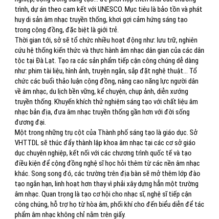
trình, dự án theo cam kết với UNESCO. Mục tiêu là bảo tồn và phát
huy di sản âm nhạc truyền thống, khơi gợi cảm hứng sáng tạo
trong cộng đồng, đặc biệt là giới trẻ.
Thời gian tới, sở sẽ tổ chức nhiều hoạt động như: lưu trữ, nghiên
cứu hệ thống kiến thức và thực hành âm nhạc dân gian của các dân
tộc tại Đà Lạt. Tạo ra các sản phẩm tiếp cận công chúng dễ dàng
như: phim tài liệu, hình ảnh, truyện ngắn, sắp đặt nghệ thuật... Tổ
chức các buổi thảo luận cộng đồng, nâng cao năng lực người dân
về âm nhạc, du lịch bền vững, kể chuyện, chụp ảnh, diễn xướng
truyền thống. Khuyến khích thử nghiệm sáng tạo với chất liệu âm
nhạc bản địa, đưa âm nhạc truyền thống gần hơn với đời sống
đương đại.
Một trong những trụ cột của Thành phố sáng tạo là giáo dục. Sở
VHTTDL sẽ thúc đẩy thành lập khoa âm nhạc tại các cơ sở giáo
dục chuyên nghiệp, kết nối với các chương trình quốc tế và tạo
điều kiện để cộng đồng nghệ sĩ học hỏi thêm từ các nền âm nhạc
khác. Song song đó, các trường trên địa bàn sẽ mở thêm lớp đào
tạo ngắn hạn, linh hoạt hơn thay vì phải xây dựng hẳn một trường
âm nhạc. Quan trọng là tạo cơ hội cho nhạc sĩ, nghệ sĩ tiếp cận
công chúng, hỗ trợ họ từ hòa âm, phối khí cho đến biểu diễn để tác
phẩm âm nhạc không chỉ nằm trên giấy.