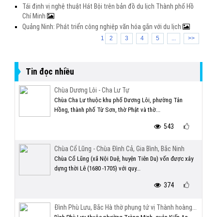
Tái định vị nghệ thuật Hát Bội trên bản đồ du lịch Thành phố Hồ
Chí Minh
Quảng Ninh: Phát triển công nghiệp văn hóa gắn với du lịch
1
2
3
4
5
...
>>
Tin đọc nhiều
Chùa Dương Lôi - Cha Lư Tự
Chùa Cha Lư thuộc khu phố Dương Lôi, phường Tân
Hồng, thành phố Từ Sơn, thờ Phật và thờ...
543
Chùa Cổ Lũng - Chùa Đình Cả, Gia Bình, Bắc Ninh
Chùa Cổ Lũng (xã Nội Duệ, huyện Tiên Du) vốn được xây
dựng thời Lê (1680 -1705) với quy...
374
Đình Phù Lưu, Bắc Hà thờ phụng tứ vị Thành hoàng...