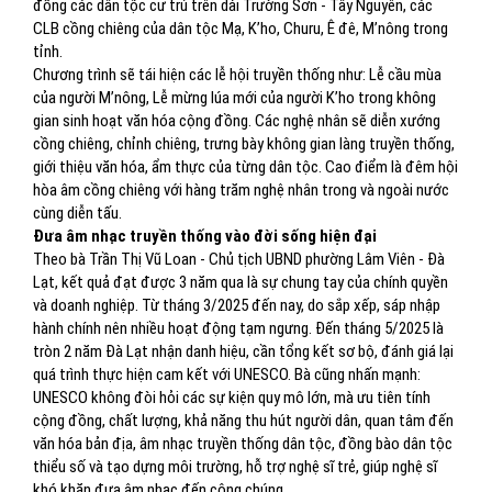
đồng các dân tộc cư trú trên dải Trường Sơn - Tây Nguyên, các
CLB cồng chiêng của dân tộc Mạ, K’ho, Churu, Ê đê, M’nông trong
tỉnh.
Chương trình sẽ tái hiện các lễ hội truyền thống như: Lễ cầu mùa
của người M’nông, Lễ mừng lúa mới của người K’ho trong không
gian sinh hoạt văn hóa cộng đồng. Các nghệ nhân sẽ diễn xướng
cồng chiêng, chỉnh chiêng, trưng bày không gian làng truyền thống,
giới thiệu văn hóa, ẩm thực của từng dân tộc. Cao điểm là đêm hội
hòa âm cồng chiêng với hàng trăm nghệ nhân trong và ngoài nước
cùng diễn tấu.
Đưa âm nhạc truyền thống vào đời sống hiện đại
Theo bà Trần Thị Vũ Loan - Chủ tịch UBND phường Lâm Viên - Đà
Lạt, kết quả đạt được 3 năm qua là sự chung tay của chính quyền
và doanh nghiệp. Từ tháng 3/2025 đến nay, do sắp xếp, sáp nhập
hành chính nên nhiều hoạt động tạm ngưng. Đến tháng 5/2025 là
tròn 2 năm Đà Lạt nhận danh hiệu, cần tổng kết sơ bộ, đánh giá lại
quá trình thực hiện cam kết với UNESCO. Bà cũng nhấn mạnh:
UNESCO không đòi hỏi các sự kiện quy mô lớn, mà ưu tiên tính
cộng đồng, chất lượng, khả năng thu hút người dân, quan tâm đến
văn hóa bản địa, âm nhạc truyền thống dân tộc, đồng bào dân tộc
thiểu số và tạo dựng môi trường, hỗ trợ nghệ sĩ trẻ, giúp nghệ sĩ
khó khăn đưa âm nhạc đến công chúng.