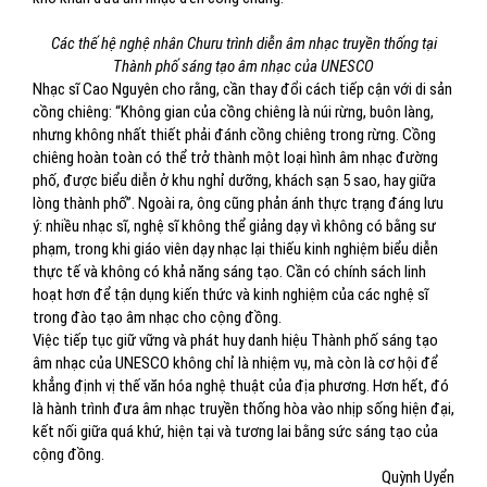
Các thế hệ nghệ nhân Churu trình diễn âm nhạc truyền thống tại
Thành phố sáng tạo âm nhạc của UNESCO
Nhạc sĩ Cao Nguyên cho rằng, cần thay đổi cách tiếp cận với di sản
cồng chiêng: “Không gian của cồng chiêng là núi rừng, buôn làng,
nhưng không nhất thiết phải đánh cồng chiêng trong rừng. Cồng
chiêng hoàn toàn có thể trở thành một loại hình âm nhạc đường
phố, được biểu diễn ở khu nghỉ dưỡng, khách sạn 5 sao, hay giữa
lòng thành phố”. Ngoài ra, ông cũng phản ánh thực trạng đáng lưu
ý: nhiều nhạc sĩ, nghệ sĩ không thể giảng dạy vì không có bằng sư
phạm, trong khi giáo viên dạy nhạc lại thiếu kinh nghiệm biểu diễn
thực tế và không có khả năng sáng tạo. Cần có chính sách linh
hoạt hơn để tận dụng kiến thức và kinh nghiệm của các nghệ sĩ
trong đào tạo âm nhạc cho cộng đồng.
Việc tiếp tục giữ vững và phát huy danh hiệu Thành phố sáng tạo
âm nhạc của UNESCO không chỉ là nhiệm vụ, mà còn là cơ hội để
khẳng định vị thế văn hóa nghệ thuật của địa phương. Hơn hết, đó
là hành trình đưa âm nhạc truyền thống hòa vào nhịp sống hiện đại,
kết nối giữa quá khứ, hiện tại và tương lai bằng sức sáng tạo của
cộng đồng.
Quỳnh Uyển