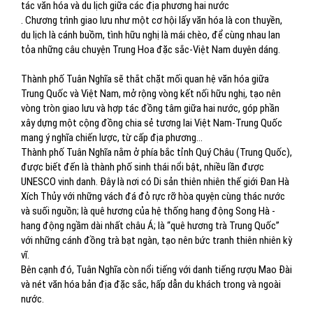
tác văn hóa và du lịch giữa các địa phương hai nước
. Chương trình giao lưu như một cơ hội lấy văn hóa là con thuyền,
du lịch là cánh buồm, tình hữu nghị là mái chèo, để cùng nhau lan
tỏa những câu chuyện Trung Hoa đặc sắc-Việt Nam duyên dáng.
Thành phố Tuân Nghĩa sẽ thắt chặt mối quan hệ văn hóa giữa
Trung Quốc và Việt Nam, mở rộng vòng kết nối hữu nghị, tạo nên
vòng tròn giao lưu và hợp tác đồng tâm giữa hai nước, góp phần
xây dựng một cộng đồng chia sẻ tương lai Việt Nam-Trung Quốc
mang ý nghĩa chiến lược, từ cấp địa phương...
Thành phố Tuân Nghĩa nằm ở phía bắc tỉnh Quý Châu (Trung Quốc),
được biết đến là thành phố sinh thái nổi bật, nhiều lần được
UNESCO vinh danh. Đây là nơi có Di sản thiên nhiên thế giới Đan Hà
Xích Thủy với những vách đá đỏ rực rỡ hòa quyện cùng thác nước
và suối nguồn; là quê hương của hệ thống hang động Song Hà -
hang động ngầm dài nhất châu Á; là “quê hương trà Trung Quốc”
với những cánh đồng trà bạt ngàn, tạo nên bức tranh thiên nhiên kỳ
vĩ.
Bên cạnh đó, Tuân Nghĩa còn nổi tiếng với danh tiếng rượu Mao Đài
và nét văn hóa bản địa đặc sắc, hấp dẫn du khách trong và ngoài
nước.