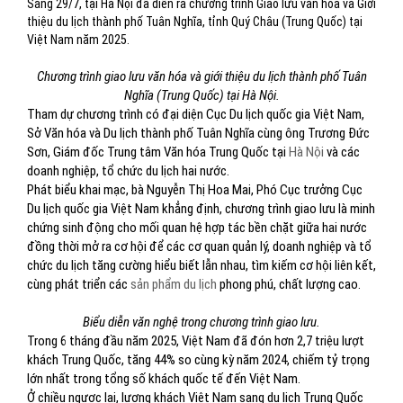
Sáng 29/7, tại Hà Nội đã diễn ra chương trình Giao lưu văn hóa và Giới
thiệu du lịch thành phố Tuân Nghĩa, tỉnh Quý Châu (Trung Quốc) tại
Việt Nam năm 2025.
Chương trình giao lưu văn hóa và giới thiệu du lịch thành phố Tuân
Nghĩa (Trung Quốc) tại Hà Nội.
Tham dự chương trình có đại diện Cục Du lịch quốc gia Việt Nam,
Sở Văn hóa và Du lịch thành phố Tuân Nghĩa cùng ông Trương Đức
Sơn, Giám đốc Trung tâm Văn hóa Trung Quốc tại
Hà Nội
và các
doanh nghiệp, tổ chức du lịch hai nước.
Phát biểu khai mạc, bà Nguyễn Thị Hoa Mai, Phó Cục trưởng Cục
Du lịch quốc gia Việt Nam khẳng định, chương trình giao lưu là minh
chứng sinh động cho mối quan hệ hợp tác bền chặt giữa hai nước
đồng thời mở ra cơ hội để các cơ quan quản lý, doanh nghiệp và tổ
chức du lịch tăng cường hiểu biết lẫn nhau, tìm kiếm cơ hội liên kết,
cùng phát triển các
sản phẩm du lịch
phong phú, chất lượng cao.
Biểu diễn văn nghệ trong chương trình giao lưu.
Trong 6 tháng đầu năm 2025, Việt Nam đã đón hơn 2,7 triệu lượt
khách Trung Quốc, tăng 44% so cùng kỳ năm 2024, chiếm tỷ trọng
lớn nhất trong tổng số khách quốc tế đến Việt Nam.
Ở chiều ngược lại, lượng khách Việt Nam sang du lịch Trung Quốc