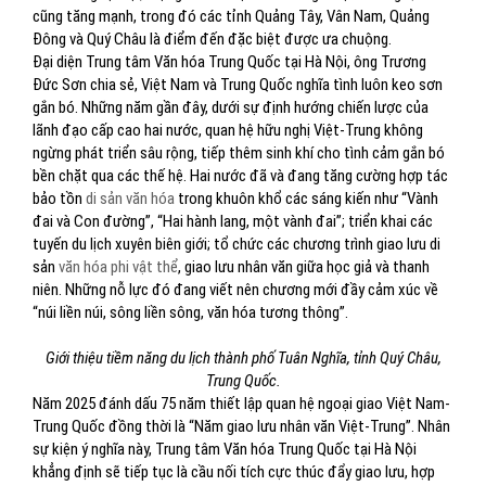
cũng tăng mạnh, trong đó các tỉnh Quảng Tây, Vân Nam, Quảng
Đông và Quý Châu là điểm đến đặc biệt được ưa chuộng.
Đại diện Trung tâm Văn hóa Trung Quốc tại Hà Nội, ông Trương
Đức Sơn chia sẻ, Việt Nam và Trung Quốc nghĩa tình luôn keo sơn
gắn bó. Những năm gần đây, dưới sự định hướng chiến lược của
lãnh đạo cấp cao hai nước, quan hệ hữu nghị Việt-Trung không
ngừng phát triển sâu rộng, tiếp thêm sinh khí cho tình cảm gắn bó
bền chặt qua các thế hệ. Hai nước đã và đang tăng cường hợp tác
bảo tồn
di sản văn hóa
trong khuôn khổ các sáng kiến như “Vành
đai và Con đường”, “Hai hành lang, một vành đai”; triển khai các
tuyến du lịch xuyên biên giới; tổ chức các chương trình giao lưu di
sản
văn hóa phi vật thể
, giao lưu nhân văn giữa học giả và thanh
niên. Những nỗ lực đó đang viết nên chương mới đầy cảm xúc về
“núi liền núi, sông liền sông, văn hóa tương thông”.
Giới thiệu tiềm năng du lịch thành phố Tuân Nghĩa, tỉnh Quý Châu,
Trung Quốc.
Năm 2025 đánh dấu 75 năm thiết lập quan hệ ngoại giao Việt Nam-
Trung Quốc đồng thời là “Năm giao lưu nhân văn Việt-Trung”. Nhân
sự kiện ý nghĩa này, Trung tâm Văn hóa Trung Quốc tại Hà Nội
khẳng định sẽ tiếp tục là cầu nối tích cực thúc đẩy giao lưu, hợp