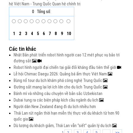
hệ Việt Nam - Trung Quốc
Quan hệ chính trị
0
Tổng số:
1
2
3
4
5
6
7
8
9
10
Các tin khác
Nhật Bản phát triển robot hình người cao 12 mét phục vụ bảo trì
đường sắt
Robot hình người đại chiến tại giải đối kháng đầu tiên thế giới
Lễ hội Chimac Daegu 2026: Quảng bá ẩm thực Việt Nam
Bùng nổ tour du lịch khám phá công nghệ Trung Quốc
Đường sắt mang lại lợi ích lớn cho du lịch Trung Quốc
Bánh mì và những câu chuyện về bản sắc Uzbekistan
Dubai tung ra các biện pháp kích cầu ngành du lịch
Người dân New Zealand đang đi du lịch nhiều hơn
Thái Lan rút ngắn thời hạn miễn thị thực với du khách từ hơn 90
quốc gia
Dù lượng du khách giảm, Thái Lan vẫn “siết” quản lý du lịch
1
2
3
4
5
...
>>