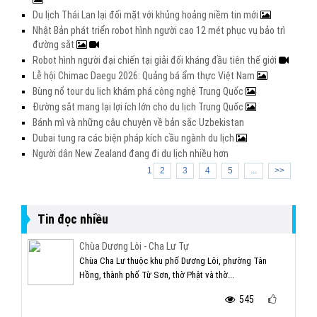
Du lịch Thái Lan lại đối mặt với khủng hoảng niềm tin mới
Nhật Bản phát triển robot hình người cao 12 mét phục vụ bảo trì
đường sắt
Robot hình người đại chiến tại giải đối kháng đầu tiên thế giới
Lễ hội Chimac Daegu 2026: Quảng bá ẩm thực Việt Nam
Bùng nổ tour du lịch khám phá công nghệ Trung Quốc
Đường sắt mang lại lợi ích lớn cho du lịch Trung Quốc
Bánh mì và những câu chuyện về bản sắc Uzbekistan
Dubai tung ra các biện pháp kích cầu ngành du lịch
Người dân New Zealand đang đi du lịch nhiều hơn
1
2
3
4
5
...
>>
Tin đọc nhiều
Chùa Dương Lôi - Cha Lư Tự
Chùa Cha Lư thuộc khu phố Dương Lôi, phường Tân
Hồng, thành phố Từ Sơn, thờ Phật và thờ...
545