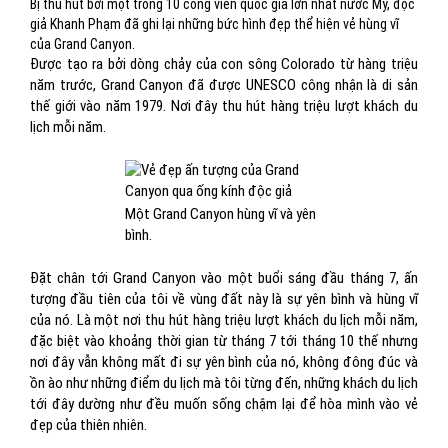
Bị thu hút bởi một trong 10 công viên quốc gia lớn nhất nước Mỹ, độc
giả Khanh Phạm đã ghi lại những bức hình đẹp thể hiện vẻ hùng vĩ
của Grand Canyon.
Được tạo ra bởi dòng chảy của con sông Colorado từ hàng triệu
năm trước, Grand Canyon đã được UNESCO công nhận là di sản
thế giới vào năm 1979. Nơi đây thu hút hàng triệu lượt khách du
lịch mỗi năm.
Một Grand Canyon hùng vĩ và yên
bình.
Đặt chân tới Grand Canyon vào một buổi sáng đầu tháng 7, ấn
tượng đầu tiên của tôi về vùng đất này là sự yên bình và hùng vĩ
của nó. Là một nơi thu hút hàng triệu lượt khách du lịch mỗi năm,
đặc biệt vào khoảng thời gian từ tháng 7 tới tháng 10 thế nhưng
nơi đây vẫn không mất đi sự yên bình của nó, không đông đúc và
ồn ào như những điểm du lịch mà tôi từng đến, những khách du lịch
tới đây dường như đều muốn sống chậm lại để hòa mình vào vẻ
đẹp của thiên nhiên.