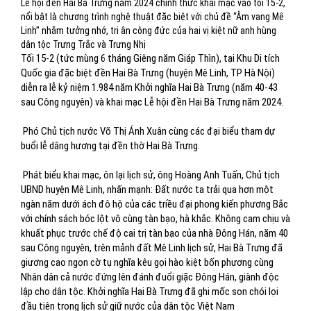
Lễ hội đền Hai Bà Trưng năm 2024 chính thức khai mạc vào tối 15-2,
nổi bật là chương trình nghệ thuật đặc biệt với chủ đề “Âm vang Mê
Linh” nhằm tưởng nhớ, tri ân công đức của hai vị kiệt nữ anh hùng
dân tộc Trưng Trắc và Trưng Nhị
Tối 15-2 (tức mùng 6 tháng Giêng năm Giáp Thìn), tại Khu Di tích
Quốc gia đặc biệt đền Hai Bà Trưng (huyện Mê Linh, TP Hà Nội)
diễn ra lễ kỷ niệm 1.984 năm Khởi nghĩa Hai Bà Trưng (năm 40-43
sau Công nguyên) và khai mạc Lễ hội đền Hai Bà Trưng năm 2024.
Phó Chủ tịch nước Võ Thị Ánh Xuân cùng các đại biểu tham dự
buổi lễ dâng hương tại đền thờ Hai Bà Trưng.
Phát biểu khai mạc, ôn lại lịch sử, ông Hoàng Anh Tuấn, Chủ tịch
UBND huyện Mê Linh, nhấn mạnh: Đất nước ta trải qua hơn một
ngàn năm dưới ách đô hộ của các triều đại phong kiến phư­ơng Bắc
với chính sách bóc lột vô cùng tàn bạo, hà khắc. Không cam chịu và
khuất phục trước chế độ cai trị tàn bạo của nhà Đông Hán, năm 40
sau Công nguyên, trên mảnh đất Mê Linh lịch sử, Hai Bà Trưng đã
giương cao ngọn cờ tụ nghĩa kêu gọi hào kiệt bốn phương cùng
Nhân dân cả nước đứng lên đánh đuổi giặc Đông Hán, giành độc
lập cho dân tộc. Khởi nghĩa Hai Bà Trư­ng đã ghi mốc son chói lọi
đầu tiên trong lịch sử giữ nư­ớc của dân tộc Việt Nam