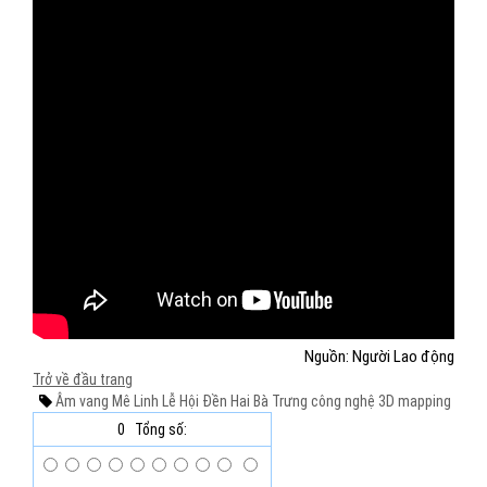
Nguồn: Người Lao động
Trở về đầu trang
Âm vang Mê Linh
Lễ Hội Đền Hai Bà Trưng
công nghệ 3D mapping
0
Tổng số: