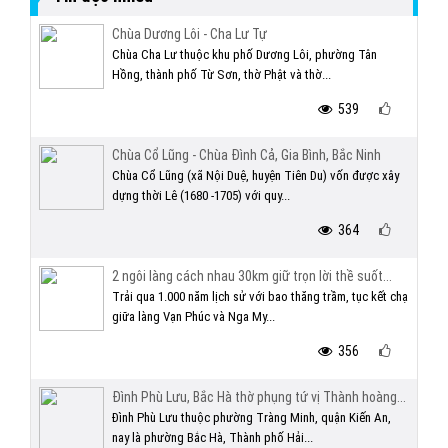
Chùa Dương Lôi - Cha Lư Tự
Chùa Cha Lư thuộc khu phố Dương Lôi, phường Tân
Hồng, thành phố Từ Sơn, thờ Phật và thờ...
539
Chùa Cổ Lũng - Chùa Đình Cả, Gia Bình, Bắc Ninh
Chùa Cổ Lũng (xã Nội Duệ, huyện Tiên Du) vốn được xây
dựng thời Lê (1680 -1705) với quy...
364
2 ngôi làng cách nhau 30km giữ trọn lời thề suốt...
Trải qua 1.000 năm lịch sử với bao thăng trầm, tục kết chạ
giữa làng Vạn Phúc và Nga My...
356
Đình Phù Lưu, Bắc Hà thờ phụng tứ vị Thành hoàng...
Đình Phù Lưu thuộc phường Tràng Minh, quận Kiến An,
nay là phường Bắc Hà, Thành phố Hải...