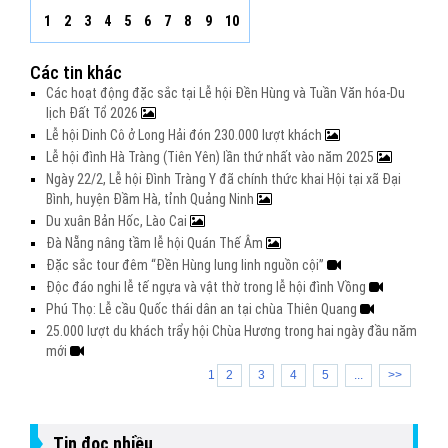
1
2
3
4
5
6
7
8
9
10
Các tin khác
Các hoạt động đặc sắc tại Lễ hội Đền Hùng và Tuần Văn hóa-Du
lịch Đất Tổ 2026
Lễ hội Dinh Cô ở Long Hải đón 230.000 lượt khách
Lễ hội đình Hà Tràng (Tiên Yên) lần thứ nhất vào năm 2025
Ngày 22/2, Lễ hội Đình Tràng Y đã chính thức khai Hội tại xã Đại
Bình, huyện Đầm Hà, tỉnh Quảng Ninh
Du xuân Bản Hốc, Lào Cai
Đà Nẵng nâng tầm lễ hội Quán Thế Âm
Đặc sắc tour đêm “Đền Hùng lung linh nguồn cội”
Độc đáo nghi lễ tế ngựa và vật thờ trong lễ hội đình Vồng
Phú Thọ: Lễ cầu Quốc thái dân an tại chùa Thiên Quang
25.000 lượt du khách trẩy hội Chùa Hương trong hai ngày đầu năm
mới
1
2
3
4
5
...
>>
Tin đọc nhiều